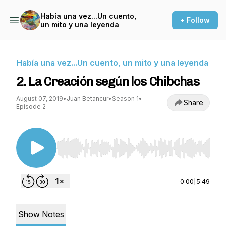
Había una vez...Un cuento,
+ Follow
un mito y una leyenda
Había una vez...Un cuento, un mito y una leyenda
2. La Creación según los Chibchas
August 07, 2019
•
Juan Betancur
•
Season 1
•
Share
Episode 2
Use Left/Right to seek, Home/End to jump to st
0:00
|
5:49
Show Notes