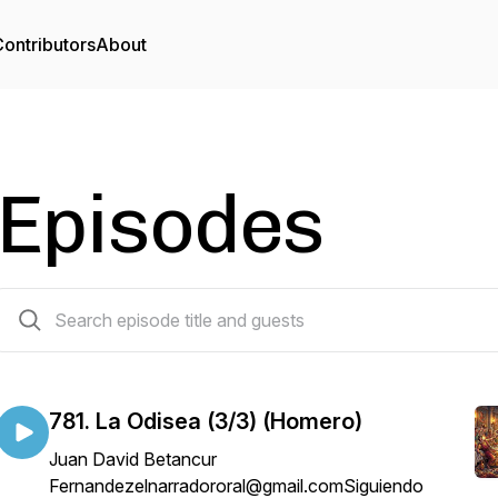
ontributors
About
Episodes
799 episodes
781. La Odisea (3/3) (Homero)
Juan David Betancur
Fernandezelnarradororal@gmail.comSiguiendo