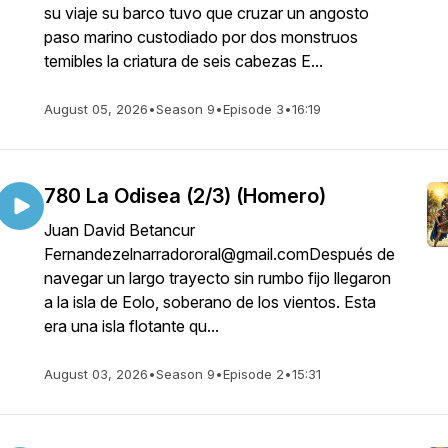
su viaje su barco tuvo que cruzar un angosto
paso marino custodiado por dos monstruos
temibles la criatura de seis cabezas E...
August 05, 2026
•
Season 9
•
Episode 3
•
16:19
780 La Odisea (2/3) (Homero)
Juan David Betancur
Fernandezelnarradororal@gmail.comDespués de
navegar un largo trayecto sin rumbo fijo llegaron
a la isla de Eolo, soberano de los vientos. Esta
era una isla flotante qu...
August 03, 2026
•
Season 9
•
Episode 2
•
15:31