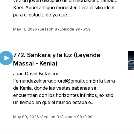
vez un joven discípulo de un monasterio llamado
Kael. Aquel antiguo monasterio era el sitio ideal
para el estudio de ya que ...
May 11, 2026
•
Season 8
•
Episode 99
•
5:59
772. Sankara y la luz (Leyenda
Massai - Kenia)
Juan David Betancur
Fernandezelnarradororal@gmail.comEn la tierra
de Kenia, donde las vastas sabanas se
encuentran con los horizontes infinitos, existió
un tiempo en que el mundo estaba e...
May 09, 2026
•
Season 8
•
Episode 98
•
9:09