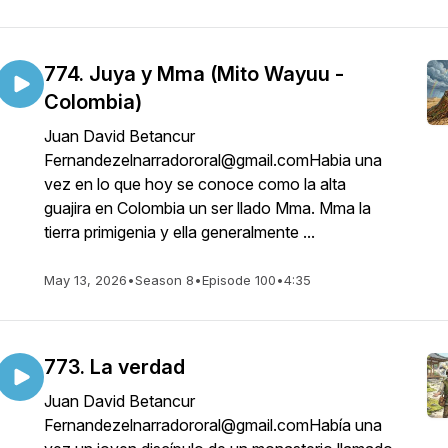
774. Juya y Mma (Mito Wayuu -
Colombia)
Juan David Betancur
Fernandezelnarradororal@gmail.comHabia una
vez en lo que hoy se conoce como la alta
guajira en Colombia un ser llado Mma. Mma la
tierra primigenia y ella generalmente ...
May 13, 2026
•
Season 8
•
Episode 100
•
4:35
773. La verdad
Juan David Betancur
Fernandezelnarradororal@gmail.comHabía una