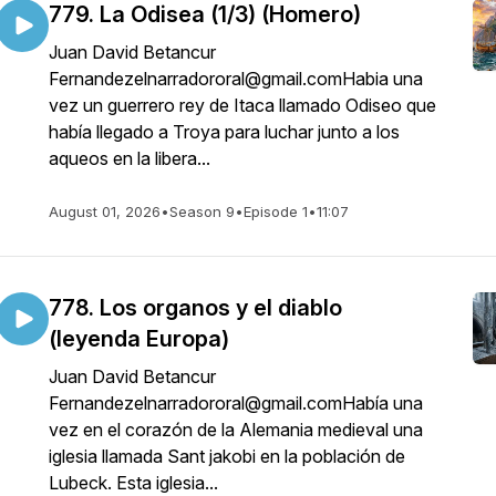
779. La Odisea (1/3) (Homero)
Juan David Betancur
Fernandezelnarradororal@gmail.comHabia una
vez un guerrero rey de Itaca llamado Odiseo que
había llegado a Troya para luchar junto a los
aqueos en la libera...
August 01, 2026
•
Season 9
•
Episode 1
•
11:07
778. Los organos y el diablo
(leyenda Europa)
Juan David Betancur
Fernandezelnarradororal@gmail.comHabía una
vez en el corazón de la Alemania medieval una
iglesia llamada Sant jakobi en la población de
Lubeck. Esta iglesia...