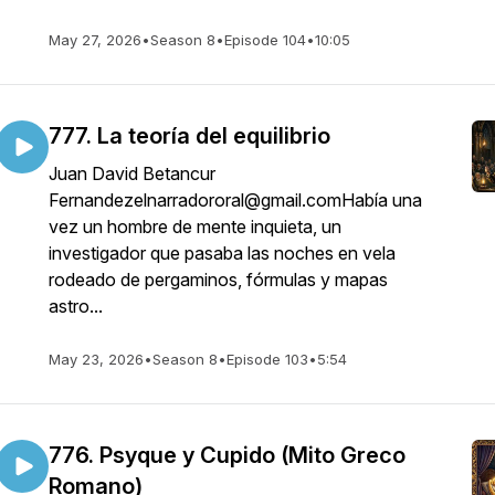
May 27, 2026
•
Season 8
•
Episode 104
•
10:05
777. La teoría del equilibrio
Juan David Betancur
Fernandezelnarradororal@gmail.comHabía una
vez un hombre de mente inquieta, un
investigador que pasaba las noches en vela
rodeado de pergaminos, fórmulas y mapas
astro...
May 23, 2026
•
Season 8
•
Episode 103
•
5:54
776. Psyque y Cupido (Mito Greco
Romano)