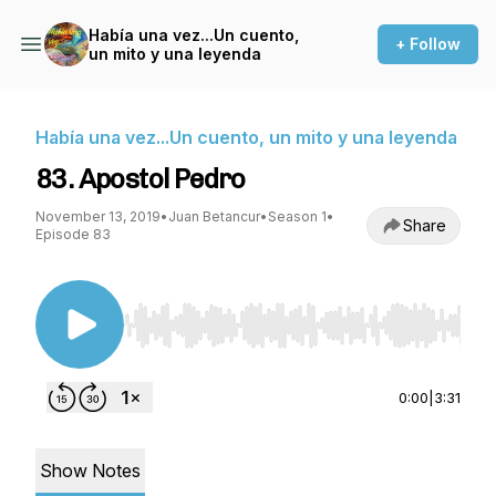
Había una vez...Un cuento,
+ Follow
un mito y una leyenda
Había una vez...Un cuento, un mito y una leyenda
83. Apostol Pedro
November 13, 2019
•
Juan Betancur
•
Season 1
•
Share
Episode 83
Use Left/Right to seek, Home/End to jump to st
0:00
|
3:31
Show Notes