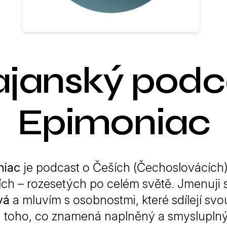
ajanský podc
Epimoniac
niac
je podcast o Češích (Čechoslovácích) –
ch – rozesetých po celém světě. Jmenuji 
vá
a mluvím s osobnostmi, které sdílejí svou
 toho, co znamená naplněný a smysluplný 