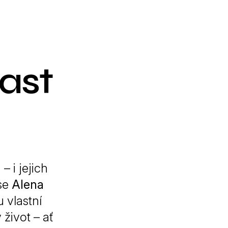
ast
 i jejich
se
Alena
 vlastní
život – ať