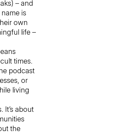
aks) – and
y name is
their own
ingful life –
means
cult times.
 the podcast
esses, or
ile living
. It’s about
munities
out the