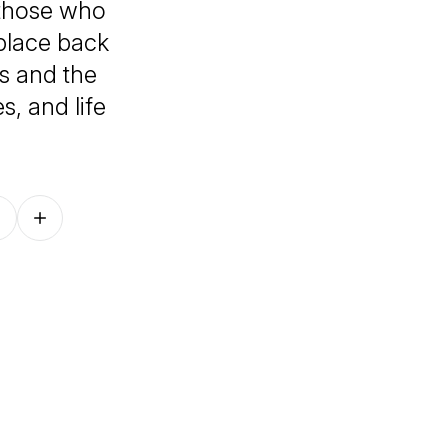
 those who
 place back
s and the
s, and life
Follow on other platforms