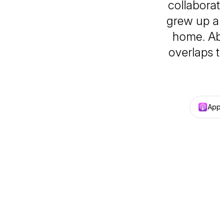
collabora
grew up ab
home. Ab
overlaps t
App