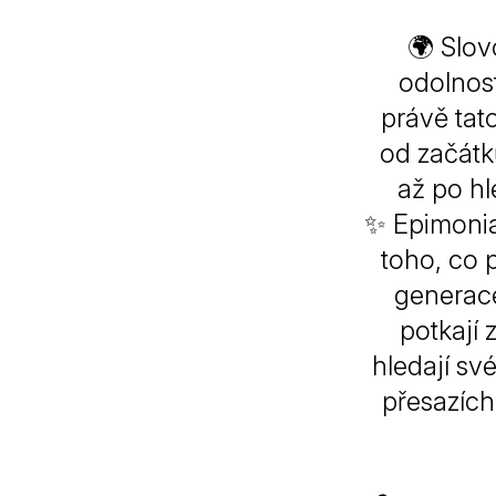
🌍 Slo
odolnost
právě tato
od začátků
až po hl
✨
Epimoni
toho, co 
generace
potkají 
hledají sv
přesazích,