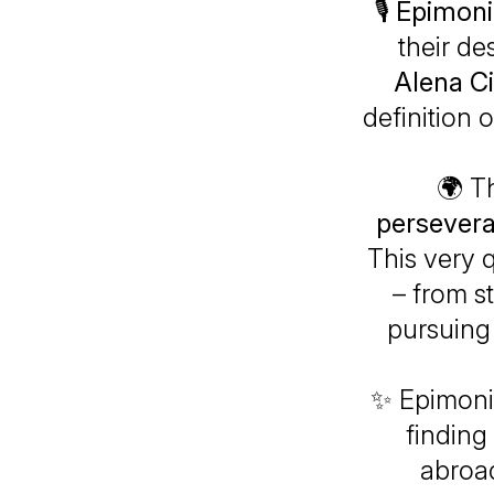
🎙️
Epimoni
their de
Alena C
definition o
🌍 T
persever
This very q
– from s
pursuing 
✨
Epimon
finding
abroad