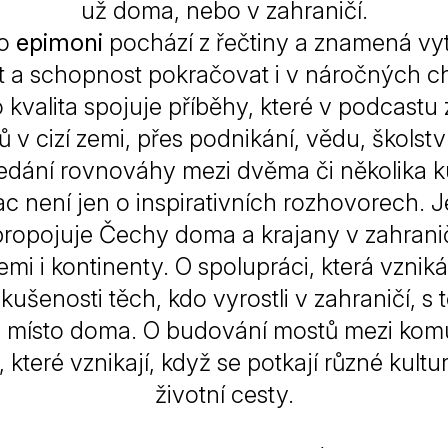
už doma, nebo v zahraničí.
vo
epimoni
pochází z řečtiny a znamená vyt
 a schopnost pokračovat i v náročných ch
 kvalita spojuje příběhy, které v podcastu 
 v cizí zemi, přes podnikání, vědu, školstv
edání rovnováhy mezi dvěma či několika k
ac
není jen o inspirativních rozhovorech. J
propojuje Čechy doma a krajany v zahranič
mi i kontinenty. O spolupráci, která vzniká
zkušenosti těch, kdo vyrostli v zahraničí, s 
é místo doma. O budování mostů mezi kom
 které vznikají, když se potkají různé kultur
životní cesty.