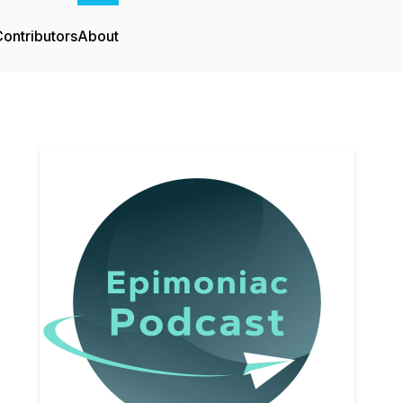
ontributors
About