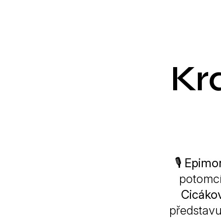
Kr
🎙️
Epimo
potomcí
Cicáko
představu