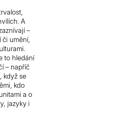
rvalost,
vílích. A
zaznívají –
í či umění,
ulturami.
e to hledání
í – napříč
, když se
těmi, kdo
unitami a o
y, jazyky i