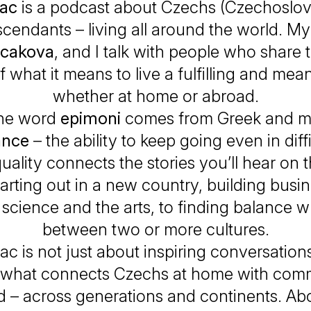
ac
is a podcast about Czechs (Czechoslov
scendants – living all around the world. M
icakova
, and I talk with people who share 
f what it means to live a fulfilling and mean
whether at home or abroad.
he word
epimoni
comes from Greek and 
ance
– the ability to keep going even in diffi
uality connects the stories you’ll hear on
tarting out in a new country, building busin
science and the arts, to finding balance wh
between two or more cultures.
iac
is not just about inspiring conversations
 what connects Czechs at home with com
 – across generations and continents. Ab