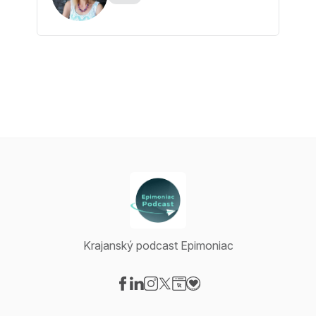
Krajanský podcast Epimoniac
Visit our Facebook page
Visit our LinkedIn page
Visit our Instagram page
Visit our X-com page
Visit our Website page
Visit our Donation page