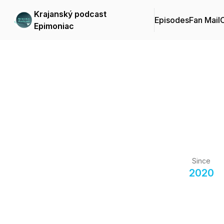
Krajanský podcast
Episodes
Fan Mail
C
Epimoniac
Since
2020