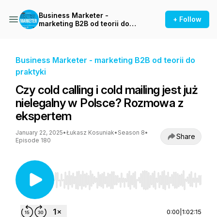
Business Marketer -
+ Follow
marketing B2B od teorii do
praktyki
Business Marketer - marketing B2B od teorii do
praktyki
Czy cold calling i cold mailing jest już
nielegalny w Polsce? Rozmowa z
ekspertem
January 22, 2025
•
Łukasz Kosuniak
•
Season 8
•
Share
Episode 180
Use Left/Right to seek, Home/End to jump to st
0:00
|
1:02:15