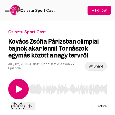
+ Follow
Csisztu Sport Cast
Csisztu Sport Cast
Kovács Zsófia Párizsban olimpiai
bajnok akar lenni! Tornászok
egymás között a nagy tervről
July 02, 2023
•
CsisztuSportCast
•
Season 7
•
Share
Episode 5
Use Left/Right to seek, Home/End to jump to st
0:00
|
43:24