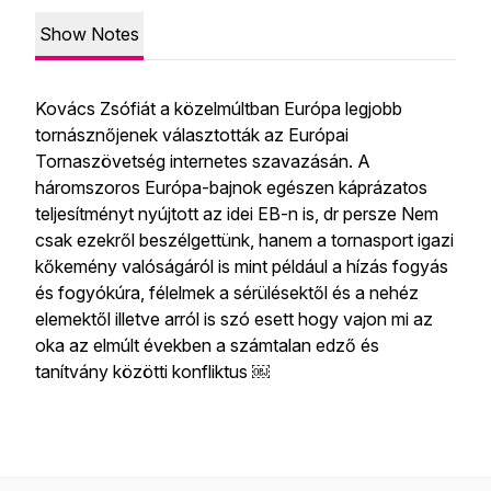
Show Notes
Kovács Zsófiát a közelmúltban Európa legjobb
tornásznőjenek választották az Európai
Tornaszövetség internetes szavazásán. A
háromszoros Európa-bajnok egészen káprázatos
teljesítményt nyújtott az idei EB-n is, dr persze Nem
csak ezekről beszélgettünk, hanem a tornasport igazi
kőkemény valóságáról is mint például a hízás fogyás
és fogyókúra, félelmek a sérülésektől és a nehéz
elemektől illetve arról is szó esett hogy vajon mi az
oka az elmúlt években a számtalan edző és
tanítvány közötti konfliktus ￼