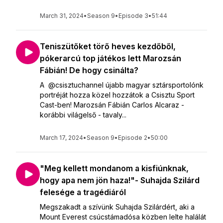
March 31, 2024
•
Season 9
•
Episode 3
•
51:44
Teniszütőket törő heves kezdőből,
pókerarcú top játékos lett Marozsán
Fábián! De hogy csinálta?
A @csisztuchannel újabb magyar sztársportolónk
portréját hozza közel hozzátok a Csisztu Sport
Cast-ben! Marozsán Fábián Carlos Alcaraz -
korábbi világelső - tavaly...
March 17, 2024
•
Season 9
•
Episode 2
•
50:00
"Meg kellett mondanom a kisfiúnknak,
hogy apa nem jön haza!"- Suhajda Szilárd
felesége a tragédiáról
Megszakadt a szívünk Suhajda Szilárdért, aki a
Mount Everest csúcstámadósa közben lelte halálát