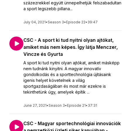
százezrekkel együtt ünnepelhetjük felszabadultan
a sport legszebb pillana...
July 04, 2021
•
Season 3
•
Episode 22
•
39:47
CSC - A sport ki tud nyitni olyan ajtókat,
amiket más nem képes. Így látja Menczer,
Vincze és Gyurta
A sport ki tud nyitni olyan ajtókat, amiket másképp
nem tudnánk kinyitni. A magyar innovatív
gondolkodás és a sporttechnológia újításaink
igenis helyet követelnek a világ
sportgazdaságában és most már ezekre is
tekinthetünk úgy, amelyek építik ...
June 27, 2021
•
Season 3
•
Episode 21
•
37:31
CSC - Magyar sportechnológiai innovációk
a nemzetközi üzleti siker kapujában -