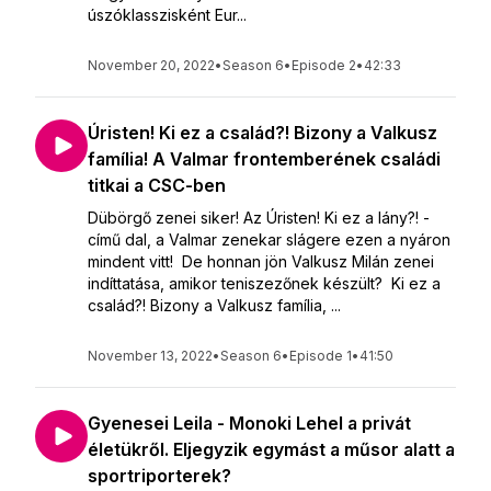
úszóklasszisként Eur...
November 20, 2022
•
Season 6
•
Episode 2
•
42:33
Úristen! Ki ez a család?! Bizony a Valkusz
família! A Valmar frontemberének családi
titkai a CSC-ben
Dübörgő zenei siker! Az Úristen! Ki ez a lány?! -
című dal, a Valmar zenekar slágere ezen a nyáron
mindent vitt! De honnan jön Valkusz Milán zenei
indíttatása, amikor teniszezőnek készült? Ki ez a
család?! Bizony a Valkusz família, ...
November 13, 2022
•
Season 6
•
Episode 1
•
41:50
Gyenesei Leila - Monoki Lehel a privát
életükről. Eljegyzik egymást a műsor alatt a
sportriporterek?