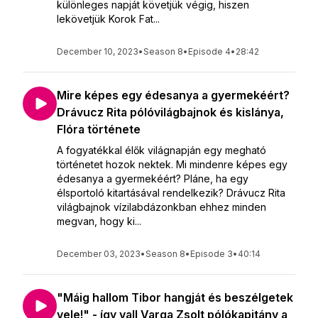
különleges napját követjük végig, hiszen
lekövetjük Korok Fat...
December 10, 2023
•
Season 8
•
Episode 4
•
28:42
Mire képes egy édesanya a gyermekéért?
Drávucz Rita pólóvilágbajnok és kislánya,
Flóra története
A fogyatékkal élők világnapján egy megható
történetet hozok nektek. Mi mindenre képes egy
édesanya a gyermekéért? Pláne, ha egy
élsportoló kitartásával rendelkezik? Drávucz Rita
világbajnok vízilabdázonkban ehhez minden
megvan, hogy ki...
December 03, 2023
•
Season 8
•
Episode 3
•
40:14
"Máig hallom Tibor hangját és beszélgetek
vele!" - így vall Varga Zsolt pólókapitány a