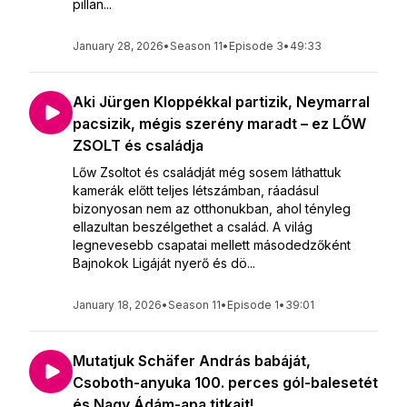
pillan...
January 28, 2026
•
Season 11
•
Episode 3
•
49:33
Aki Jürgen Kloppékkal partizik, Neymarral
pacsizik, mégis szerény maradt – ez LŐW
ZSOLT és családja
Lőw Zsoltot és családját még sosem láthattuk
kamerák előtt teljes létszámban, ráadásul
bizonyosan nem az otthonukban, ahol tényleg
ellazultan beszélgethet a család. A világ
legnevesebb csapatai mellett másodedzőként
Bajnokok Ligáját nyerő és dö...
January 18, 2026
•
Season 11
•
Episode 1
•
39:01
Mutatjuk Schäfer András babáját,
Csoboth-anyuka 100. perces gól-balesetét
és Nagy Ádám-apa titkait!