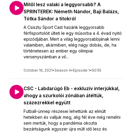
Mitől lesz valaki a leggyorsabb? A
SPRINTEREK: Németh Nándor, Baji Balázs,
Tótka Sándor a titokról
A Csisztu Sport Cast hazánk leggyorsabb
férfisportolóit ülteti le egy műsorba a 4. évad nyitó
epizódjában. Mert a világ leggyorsabbjának lenni
valamiben, akármiben, elég nagy dobás, de, ha
történetesen az ember egy olimpiai
versenyszámban a vil...
October 16, 2021
•
Season 4
•
Episode 1
•
50:55
CSC - Labdarúgó Eb - exkluzív interjúkkal,
ahogy a szurkolói zónában átéltük,
százezrekkel együtt
Futball-ünnep részesei lehettünk az elmúlt
hetekben és valljuk meg, alig fél éve még remélni
sem mertük, hogy a pandémia okozta
bezártságunk egyszer újra múlt idő lesz és