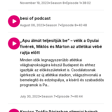
November 19, 2023
•
Season 8
•
Episode 1
•
38:02
besi of podcast
August 06, 2023
•
Season 7
•
Episode 8
•
40:48
„Apu álmát teljesítjük be” – vélik a Gyulai
fivérek, Miklós és Márton az atlétikai vébé
rajtja előtt
Minden idők legnagyszerűbb atlétikai
világbajnokságára készül Budapest és ehhez
igazítják az előkészületeket is. Csodálatosnak
ígérkezik az új atlétikai stadion, világszínvonalú a
bemelegítő és edzéspálya, a kísérő és szabadidős
programok is Pa...
July 30, 2023
•
Season 7
•
Episode 7
•
46:44
Kovács Zsófia Párizsban olimpiai bajnok