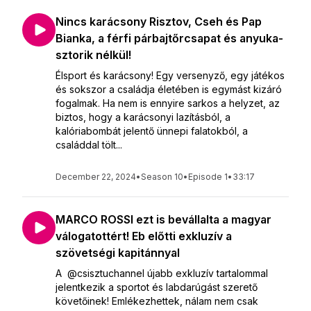
Nincs karácsony Risztov, Cseh és Pap
Bianka, a férfi párbajtőrcsapat és anyuka-
sztorik nélkül!
Élsport és karácsony! Egy versenyző, egy játékos
és sokszor a családja életében is egymást kizáró
fogalmak. Ha nem is ennyire sarkos a helyzet, az
biztos, hogy a karácsonyi lazításból, a
kalóriabombát jelentő ünnepi falatokból, a
családdal tölt...
December 22, 2024
•
Season 10
•
Episode 1
•
33:17
MARCO ROSSI ezt is bevállalta a magyar
válogatottért! Eb előtti exkluzív a
szövetségi kapitánnyal
A @csisztuchannel újabb exkluzív tartalommal
jelentkezik a sportot és labdarúgást szerető
követőinek! Emlékezhettek, nálam nem csak