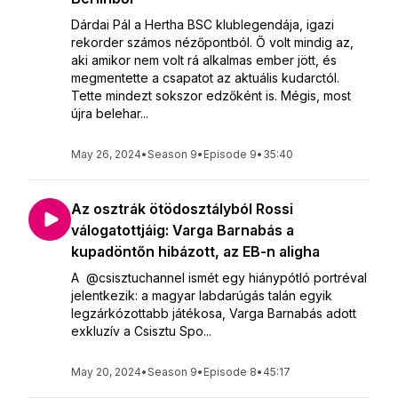
Dárdai Pál a Hertha BSC klublegendája, igazi
rekorder számos nézőpontból. Ő volt mindig az,
aki amikor nem volt rá alkalmas ember jött, és
megmentette a csapatot az aktuális kudarctól.
Tette mindezt sokszor edzőként is. Mégis, most
újra belehar...
May 26, 2024
•
Season 9
•
Episode 9
•
35:40
Az osztrák ötödosztályból Rossi
válogatottjáig: Varga Barnabás a
kupadöntőn hibázott, az EB-n aligha
A @csisztuchannel ismét egy hiánypótló portréval
jelentkezik: a magyar labdarúgás talán egyik
legzárkózottabb játékosa, Varga Barnabás adott
exkluzív a Csisztu Spo...
May 20, 2024
•
Season 9
•
Episode 8
•
45:17