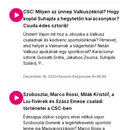
CSC: Milyen az ünnep Valkuszéknál? Hogy
koplal Suhajda a hegytetőn karácsonykor?
Csuda édes sztorik!
Úristen! Vajon mit hoz a Jézuska a Valkusz
családnak és kedvenc sportolóinknak? Hírnevet,
első helyet a Valmarnak a slágerlistán? Netán
Valkusz apukának egy sportkocsit? Karácsonyi
sztorik Gurisatti Gréta, Jakabos Zsuzsa, Suhajda
Szilárd, P...
December 18, 2022
•
Season 6
•
Episode 6
•
38:49
Szoboszlai, Marco Rossi, Milák Kristóf, a
Liu-fivérek és Szász Emese családi
történetei a CSC-ben
Édesapja olykor szigorú elvei nélkül vajon
Szoboszlai Dominik a legértékesebb sportoló
lenne ma Magyarországon? Marco Rossi a