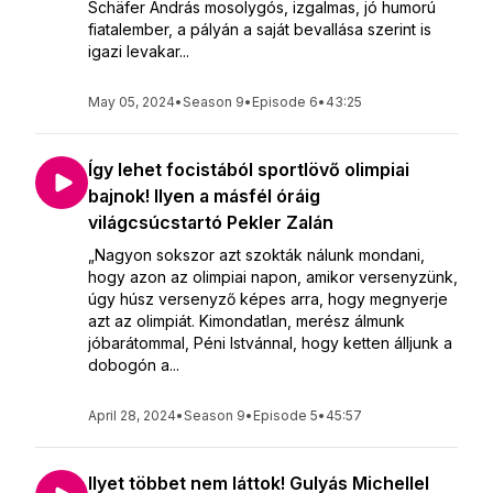
Schäfer András mosolygós, izgalmas, jó humorú
fiatalember, a pályán a saját bevallása szerint is
igazi levakar...
May 05, 2024
•
Season 9
•
Episode 6
•
43:25
Így lehet focistából sportlövő olimpiai
bajnok! Ilyen a másfél óráig
világcsúcstartó Pekler Zalán
„Nagyon sokszor azt szokták nálunk mondani,
hogy azon az olimpiai napon, amikor versenyzünk,
úgy húsz versenyző képes arra, hogy megnyerje
azt az olimpiát. Kimondatlan, merész álmunk
jóbarátommal, Péni Istvánnal, hogy ketten álljunk a
dobogón a...
April 28, 2024
•
Season 9
•
Episode 5
•
45:57
Ilyet többet nem láttok! Gulyás Michellel