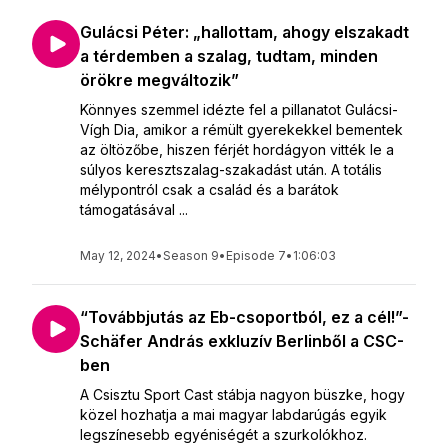
Gulácsi Péter: „hallottam, ahogy elszakadt
a térdemben a szalag, tudtam, minden
örökre megváltozik”
Könnyes szemmel idézte fel a pillanatot Gulácsi-
Vígh Dia, amikor a rémült gyerekekkel bementek
az öltözőbe, hiszen férjét hordágyon vitték le a
súlyos keresztszalag-szakadást után. A totális
mélypontról csak a család és a barátok
támogatásával ...
May 12, 2024
•
Season 9
•
Episode 7
•
1:06:03
“Továbbjutás az Eb-csoportból, ez a cél!”-
Schäfer András exkluzív Berlinből a CSC-
ben
A Csisztu Sport Cast stábja nagyon büszke, hogy
közel hozhatja a mai magyar labdarúgás egyik
legszínesebb egyéniségét a szurkolókhoz.