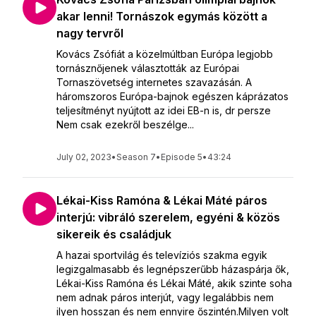
akar lenni! Tornászok egymás között a
nagy tervről
Kovács Zsófiát a közelmúltban Európa legjobb
tornásznőjenek választották az Európai
Tornaszövetség internetes szavazásán. A
háromszoros Európa-bajnok egészen káprázatos
teljesítményt nyújtott az idei EB-n is, dr persze
Nem csak ezekről beszélge...
July 02, 2023
•
Season 7
•
Episode 5
•
43:24
Lékai-Kiss Ramóna & Lékai Máté páros
interjú: vibráló szerelem, egyéni & közös
sikereik és családjuk
A hazai sportvilág és televíziós szakma egyik
legizgalmasabb és legnépszerűbb házaspárja ők,
Lékai-Kiss Ramóna és Lékai Máté, akik szinte soha
nem adnak páros interjút, vagy legalábbis nem
ilyen hosszan és nem ennyire őszintén.Milyen volt