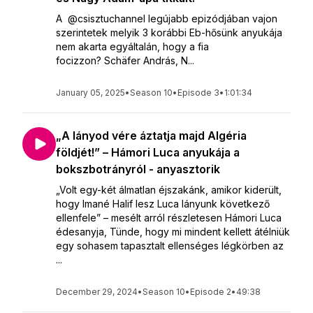
A @csisztuchannel legújabb epizódjában vajon
szerintetek melyik 3 korábbi Eb-hősünk anyukája
nem akarta egyáltalán, hogy a fia
focizzon? Schäfer András, N...
January 05, 2025
•
Season 10
•
Episode 3
•
1:01:34
„A lányod vére áztatja majd Algéria
földjét!” – Hámori Luca anyukája a
bokszbotrányról - anyasztorik
„Volt egy-két álmatlan éjszakánk, amikor kiderült,
hogy Imané Halif lesz Luca lányunk következő
ellenfele” – mesélt arról részletesen Hámori Luca
édesanyja, Tünde, hogy mi mindent kellett átélniük
egy sohasem tapasztalt ellenséges légkörben az
...
December 29, 2024
•
Season 10
•
Episode 2
•
49:38