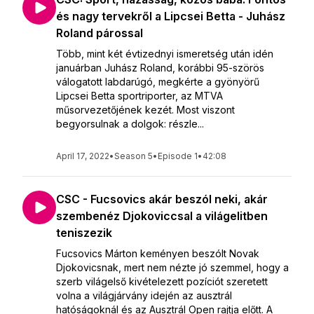
és nagy tervekről a Lipcsei Betta - Juhász
Roland párossal
Több, mint két évtizednyi ismeretség után idén
januárban Juhász Roland, korábbi 95-szörös
válogatott labdarúgó, megkérte a gyönyörű
Lipcsei Betta sportriporter, az MTVA
műsorvezetőjének kezét. Most viszont
begyorsulnak a dolgok: részle...
April 17, 2022
•
Season 5
•
Episode 1
•
42:08
CSC - Fucsovics akár beszól neki, akár
szembenéz Djokoviccsal a világelitben
teniszezik
Fucsovics Márton keményen beszólt Novak
Djokovicsnak, mert nem nézte jó szemmel, hogy a
szerb világelső kivételezett pozíciót szeretett
volna a világjárvány idején az ausztrál
hatóságoknál és az Ausztrál Open rajtja előtt. A