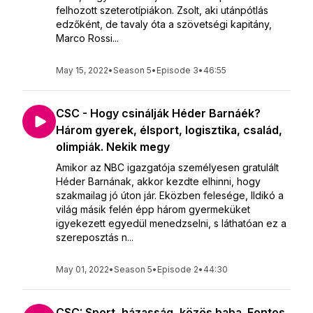
felhozott szeterotípiákon. Zsolt, aki utánpótlás
edzőként, de tavaly óta a szövetségi kapitány,
Marco Rossi...
May 15, 2022
•
Season 5
•
Episode 3
•
46:55
CSC - Hogy csinálják Héder Barnáék?
Három gyerek, élsport, logisztika, család,
olimpiák. Nekik megy
Amikor az NBC igazgatója személyesen gratulált
Héder Barnának, akkor kezdte elhinni, hogy
szakmailag jó úton jár. Eközben felesége, Ildikó a
világ másik felén épp három gyermeküket
igyekezett egyedül menedzselni, s láthatóan ez a
szereposztás n...
May 01, 2022
•
Season 5
•
Episode 2
•
44:30
CSC: Sport, házasság, közös baba. Fontos