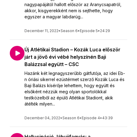
nagypapájától hallott először az Aranycsapatról,
akkor, kisgyerekként nem is sejthette, hogy
egyszer a magyar labdarúg...
December 11, 2022
•
Season 6
•
Episode 5
•
24:29
Új Atlétikai Stadion – Kozák Luca először
járt a jövő évi vébé helyszínén Baji
Balázzsal együtt – CSC
Hazánk két legnagyszerűbb gátfutója, az idei Eb-
n óriási sikerrel ezüstérmet szerző Kozák Luca és
Baji Balázs kísérője lehettem, hogy együtt és
elsőként nézzük meg olyan sportolókkal
testközelből az épülő Atlétikai Stadiont, akik
átélték milyen...
December 04, 2022
•
Season 6
•
Episode 4
•
43:39
Hallucináció, lábujjfagyás: a