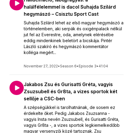
halálfélelemmel is dacol Suhajda Szilárd
hegymászó – Csisztu Sport Cast
Suhajda Szilárd lehet az első magyar hegymászó a
történelemben, aki serpák és oxigénpalack nélkül
jut fel az Everestre, oda, amelynek elérésébe
eddig mindenkinek beletört a bicskája. Pintér
László szakíró és hegymászó kommentátor
kolléga megért...
November 27, 2022
•
Season 6
•
Episode 3
•
41:04
Jakabos Zsu és Gurisatti Gréta, vagyis
Zsuzsubell és Gr8ta, a vizes sportok két
sellője a CSC-ben
A szépségükkel is tarolhatnának, de sosem ez
érdekelte őket. Pedig Jakabos Zsuzsanna -
vagyis Insta nevén Zsuzsubell, és Gurisatti Gréta,
vagyis Gr8ta -, a vizes sportok legkiemelkedőbb
magyar versenyzői közé tartoznak. Zsu