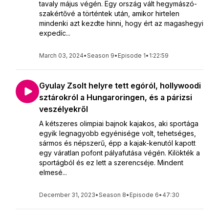
tavaly május végén. Egy ország vált hegymászó-
szakértővé a történtek után, amikor hirtelen
mindenki azt kezdte hinni, hogy ért az magashegyi
expedíc...
March 03, 2024
•
Season 9
•
Episode 1
•
1:22:59
Gyulay Zsolt helyre tett egóról, hollywoodi
sztárokról a Hungaroringen, és a párizsi
veszélyekről
A kétszeres olimpiai bajnok kajakos, aki sportága
egyik legnagyobb egyénisége volt, tehetséges,
sármos és népszerű, épp a kajak-kenutól kapott
egy váratlan pofont pályafutása végén. Kilökték a
sportágból és ez lett a szerencséje. Mindent
elmesé...
December 31, 2023
•
Season 8
•
Episode 6
•
47:30