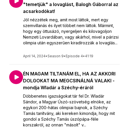
"temetjük" a lovaglást, Balogh Gáborral az
acsarkodókat!
Jól nézzétek meg, amit most láttok, mert egy
szemvillanás és ilyet többet nem láttok. Mármint,
hogy egy öttusázó, nyergeljen és kilovagoljon
Nemzeti Lovardában, vagy akárhol, mivel a párizsi
olimpia után egyszerűen kiradírozzák a lovaglás...
April 14, 2024
•
Season 9
•
Episode 4
•
41:19
ÉN MAGAM TILTANÁM EL, HA AZ AKKORI
DOLGOKAT MA MEGCSINÁLNÁ VALAKI -
mondja Wladár a Széchy-éráról
Döbbenetes igazságokat tár fel Dr. Wladár
Sándor, a Magyar Úszó-szövetség elnöke, az
egykori 200-hátas olimpiai bajnok, a Széchy
Tamás tanítvány, aki kereken kimondja, hogy mit
gondol a Széchy Tamás úszópápa-féle
korszakról, az onnan "másolt" v...