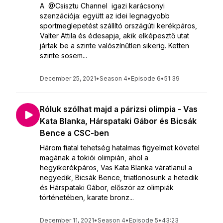
A @Csisztu Channel igazi karácsonyi
szenzációja: együtt az idei legnagyobb
sportmeglepetést szállító országúti kerékpáros,
Valter Attila és édesapja, akik elképesztő utat
jártak be a szinte valószínűtlen sikerig. Ketten
szinte sosem...
December 25, 2021
•
Season 4
•
Episode 6
•
51:39
Róluk szólhat majd a párizsi olimpia - Vas
Kata Blanka, Hárspataki Gábor és Bicsák
Bence a CSC-ben
Három fiatal tehetség hatalmas figyelmet követel
magának a tokiói olimpián, ahol a
hegyikerékpáros, Vas Kata Blanka váratlanul a
negyedik, Bicsák Bence, triatlonosunk a hetedik
és Hárspataki Gábor, először az olimpiák
történetében, karate bronz...
December 11, 2021
•
Season 4
•
Episode 5
•
43:23