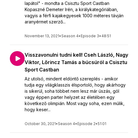
lapátol" - mondta a Csisztu Sport Castban
Kopaszné Demeter Irén, a királykategóriában,
vagyis a férfi kajakegyesek 1000 méteres távján
aranyérmet szerző...
November 13, 2021
•
Season 4
•
Episode 3
•
48:51
Visszavonulni tudni kell! Cseh László, Nagy
Viktor, Lőrincz Tamás a búcsúról a Csisztu
Sport Castban
Az utolsó, mindent eldöntő szereplés - amikor
tudja egy világklasszis élsportoló, hogy akárhogy
is sikerül, soha többet nem lesz már úszás, gól
vagy éppen parter helyzet az életében egy
következő olimpián. Most vagy soha, ezen múlik,
hogy keser...
October 30, 2021
•
Season 4
•
Episode 2
•
51:01