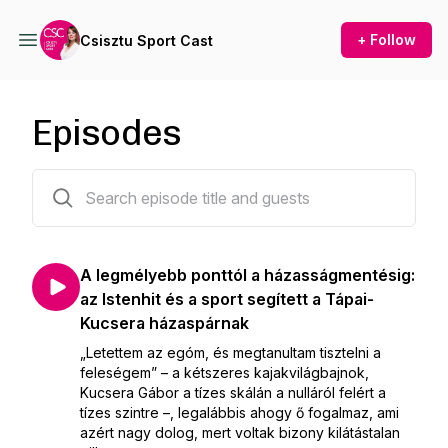
+ Follow
Csisztu Sport Cast
Episodes
103 episodes
A legmélyebb ponttól a házasságmentésig:
az Istenhit és a sport segített a Tápai-
Kucsera házaspárnak
„Letettem az egóm, és megtanultam tisztelni a
feleségem” – a kétszeres kajakvilágbajnok,
Kucsera Gábor a tízes skálán a nulláról felért a
tízes szintre –, legalábbis ahogy ő fogalmaz, ami
azért nagy dolog, mert voltak bizony kilátástalan