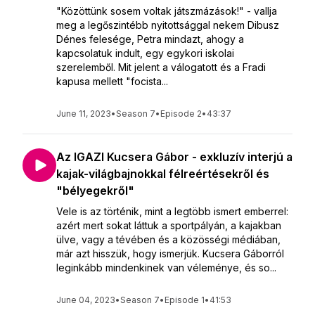
"Közöttünk sosem voltak játszmázások!" - vallja
meg a legőszintébb nyitottsággal nekem Dibusz
Dénes felesége, Petra mindazt, ahogy a
kapcsolatuk indult, egy egykori iskolai
szerelemből. Mit jelent a válogatott és a Fradi
kapusa mellett "focista...
June 11, 2023
•
Season 7
•
Episode 2
•
43:37
Az IGAZI Kucsera Gábor - exkluzív interjú a
kajak-világbajnokkal félreértésekről és
"bélyegekről"
Vele is az történik, mint a legtöbb ismert emberrel:
azért mert sokat láttuk a sportpályán, a kajakban
ülve, vagy a tévében és a közösségi médiában,
már azt hisszük, hogy ismerjük. Kucsera Gáborról
leginkább mindenkinek van véleménye, és so...
June 04, 2023
•
Season 7
•
Episode 1
•
41:53