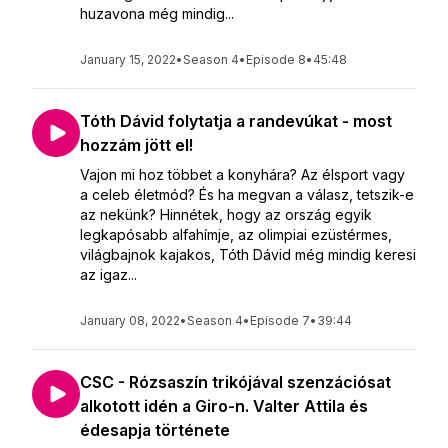
huzavona még mindig...
January 15, 2022
•
Season 4
•
Episode 8
•
45:48
Tóth Dávid folytatja a randevúkat - most
hozzám jött el!
Vajon mi hoz többet a konyhára? Az élsport vagy
a celeb életmód? És ha megvan a válasz, tetszik-e
az nekünk? Hinnétek, hogy az ország egyik
legkapósabb alfahímje, az olimpiai ezüstérmes,
világbajnok kajakos, Tóth Dávid még mindig keresi
az igaz...
January 08, 2022
•
Season 4
•
Episode 7
•
39:44
CSC - Rózsaszín trikójával szenzációsat
alkotott idén a Giro-n. Valter Attila és
édesapja története