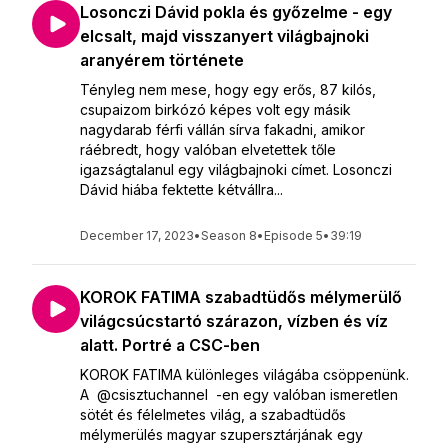
Losonczi Dávid pokla és győzelme - egy
elcsalt, majd visszanyert világbajnoki
aranyérem története
Tényleg nem mese, hogy egy erős, 87 kilós,
csupaizom birkózó képes volt egy másik
nagydarab férfi vállán sírva fakadni, amikor
ráébredt, hogy valóban elvetettek tőle
igazságtalanul egy világbajnoki címet. Losonczi
Dávid hiába fektette kétvállra...
December 17, 2023
•
Season 8
•
Episode 5
•
39:19
KOROK FATIMA szabadtüdős mélymerülő
világcsúcstartó szárazon, vízben és víz
alatt. Portré a CSC-ben
KOROK FATIMA különleges világába csöppenünk.
A @csisztuchannel -en egy valóban ismeretlen
sötét és félelmetes világ, a szabadtüdős
mélymerülés magyar szupersztárjának egy