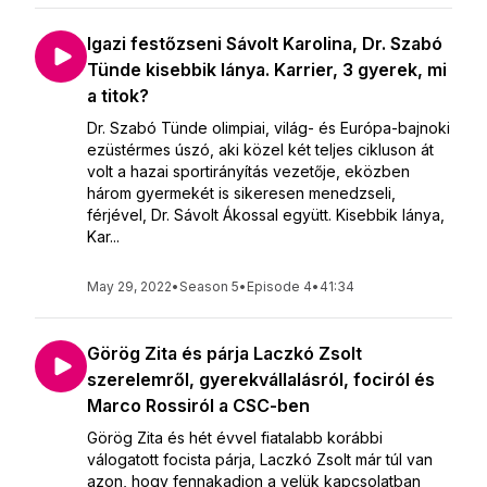
Igazi festőzseni Sávolt Karolina, Dr. Szabó
Tünde kisebbik lánya. Karrier, 3 gyerek, mi
a titok?
Dr. Szabó Tünde olimpiai, világ- és Európa-bajnoki
ezüstérmes úszó, aki közel két teljes cikluson át
volt a hazai sportirányítás vezetője, eközben
három gyermekét is sikeresen menedzseli,
férjével, Dr. Sávolt Ákossal együtt. Kisebbik lánya,
Kar...
May 29, 2022
•
Season 5
•
Episode 4
•
41:34
Görög Zita és párja Laczkó Zsolt
szerelemről, gyerekvállalásról, fociról és
Marco Rossiról a CSC-ben
Görög Zita és hét évvel fiatalabb korábbi
válogatott focista párja, Laczkó Zsolt már túl van
azon, hogy fennakadjon a velük kapcsolatban