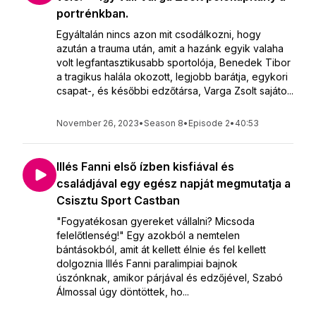
portrénkban.
Egyáltalán nincs azon mit csodálkozni, hogy
azután a trauma után, amit a hazánk egyik valaha
volt legfantasztikusabb sportolója, Benedek Tibor
a tragikus halála okozott, legjobb barátja, egykori
csapat-, és későbbi edzőtársa, Varga Zsolt sajáto...
November 26, 2023
•
Season 8
•
Episode 2
•
40:53
Illés Fanni első ízben kisfiával és
családjával egy egész napját megmutatja a
Csisztu Sport Castban
"Fogyatékosan gyereket vállalni? Micsoda
felelőtlenség!" Egy azokból a nemtelen
bántásokból, amit át kellett élnie és fel kellett
dolgoznia Illés Fanni paralimpiai bajnok
úszónknak, amikor párjával és edzőjével, Szabó
Álmossal úgy döntöttek, ho...