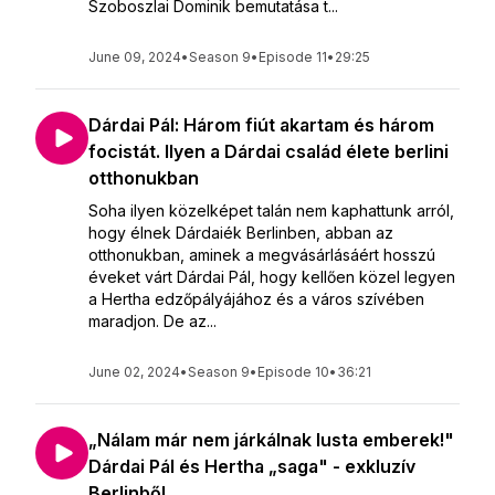
Szoboszlai Dominik bemutatása t...
June 09, 2024
•
Season 9
•
Episode 11
•
29:25
Dárdai Pál: Három fiút akartam és három
focistát. Ilyen a Dárdai család élete berlini
otthonukban
Soha ilyen közelképet talán nem kaphattunk arról,
hogy élnek Dárdaiék Berlinben, abban az
otthonukban, aminek a megvásárlásáért hosszú
éveket várt Dárdai Pál, hogy kellően közel legyen
a Hertha edzőpályájához és a város szívében
maradjon. De az...
June 02, 2024
•
Season 9
•
Episode 10
•
36:21
„Nálam már nem járkálnak lusta emberek!"
Dárdai Pál és Hertha „saga" - exkluzív
Berlinből