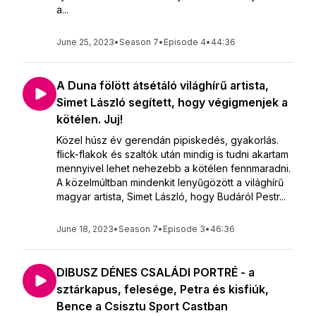
a...
June 25, 2023
•
Season 7
•
Episode 4
•
44:36
A Duna fölött átsétáló világhírű artista,
Simet László segített, hogy végigmenjek a
kötélen. Juj!
Közel húsz év gerendán pipiskedés, gyakorlás.
flick-flakok és szaltók után mindig is tudni akartam
mennyivel lehet nehezebb a kötélen fennmaradni.
A közelmúltban mindenkit lenyűgözött a világhírű
magyar artista, Simet László, hogy Budáról Pestr...
June 18, 2023
•
Season 7
•
Episode 3
•
46:36
DIBUSZ DÉNES CSALÁDI PORTRÉ - a
sztárkapus, felesége, Petra és kisfiúk,
Bence a Csisztu Sport Castban