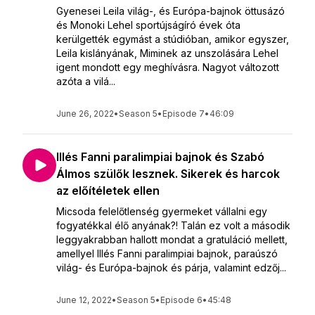
Gyenesei Leila világ-, és Európa-bajnok öttusázó
és Monoki Lehel sportújságíró évek óta
kerülgették egymást a stúdióban, amikor egyszer,
Leila kislányának, Miminek az unszolására Lehel
igent mondott egy meghívásra. Nagyot változott
azóta a vilá...
June 26, 2022
•
Season 5
•
Episode 7
•
46:09
Illés Fanni paralimpiai bajnok és Szabó
Álmos szülők lesznek. Sikerek és harcok
az előítéletek ellen
Micsoda felelőtlenség gyermeket vállalni egy
fogyatékkal élő anyának?! Talán ez volt a második
leggyakrabban hallott mondat a gratuláció mellett,
amellyel Illés Fanni paralimpiai bajnok, paraúszó
világ- és Európa-bajnok és párja, valamint edzőj...
June 12, 2022
•
Season 5
•
Episode 6
•
45:48