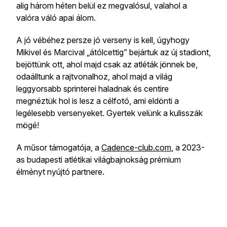
alig három héten belül ez megvalósul, valahol a
valóra váló apai álom.
A jó vébéhez persze jó verseny is kell, úgyhogy
Mikivel és Marcival „átólcettig” bejártuk az új stadiont,
bejöttünk ott, ahol majd csak az atléták jönnek be,
odaálltunk a rajtvonalhoz, ahol majd a világ
leggyorsabb sprinterei haladnak és centire
megnéztük hol is lesz a célfotó, ami eldönti a
legélesebb versenyeket. Gyertek velünk a kulisszák
mögé!
A műsor támogatója, a
Cadence-club.com
, a 2023-
as budapesti atlétikai világbajnokság prémium
élményt nyújtó partnere.