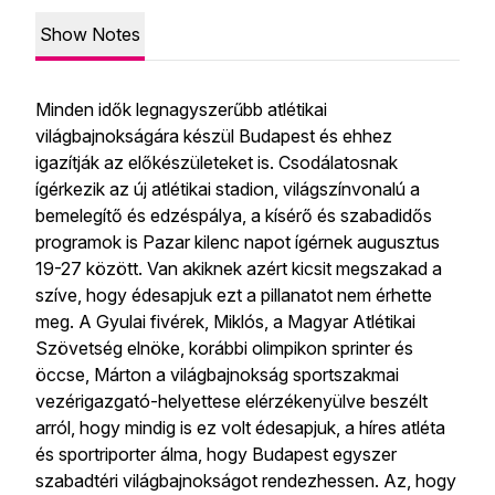
Show Notes
Minden idők legnagyszerűbb atlétikai
világbajnokságára készül Budapest és ehhez
igazítják az előkészületeket is. Csodálatosnak
ígérkezik az új atlétikai stadion, világszínvonalú a
bemelegítő és edzéspálya, a kísérő és szabadidős
programok is Pazar kilenc napot ígérnek augusztus
19-27 között. Van akiknek azért kicsit megszakad a
szíve, hogy édesapjuk ezt a pillanatot nem érhette
meg. A Gyulai fivérek, Miklós, a Magyar Atlétikai
Szövetség elnöke, korábbi olimpikon sprinter és
öccse, Márton a világbajnokság sportszakmai
vezérigazgató-helyettese elérzékenyülve beszélt
arról, hogy mindig is ez volt édesapjuk, a híres atléta
és sportriporter álma, hogy Budapest egyszer
szabadtéri világbajnokságot rendezhessen. Az, hogy