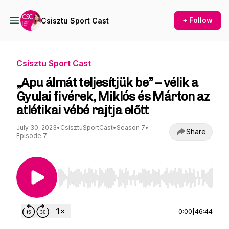
+ Follow
Csisztu Sport Cast
Csisztu Sport Cast
„Apu álmát teljesítjük be” – vélik a
Gyulai fivérek, Miklós és Márton az
atlétikai vébé rajtja előtt
July 30, 2023
•
CsisztuSportCast
•
Season 7
•
Share
Episode 7
Use Left/Right to seek, Home/End to jump to st
0:00
|
46:44