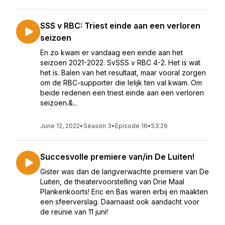
SSS v RBC: Triest einde aan een verloren
seizoen
En zo kwam er vandaag een einde aan het
seizoen 2021-2022. SvSSS v RBC 4-2. Het is wat
het is. Balen van het resultaat, maar vooral zorgen
om de RBC-supporter die lelijk ten val kwam. Om
beide redenen een triest einde aan een verloren
seizoen.&...
June 12, 2022
•
Season 3
•
Episode 16
•
53:29
Succesvolle premiere van/in De Luiten!
Gister was dan de langverwachte premiere van De
Luiten, de theatervoorstelling van Drie Maal
Plankenkoorts! Eric en Bas waren erbij en maakten
een sfeerverslag. Daarnaast ook aandacht voor
de reünie van 11 juni!