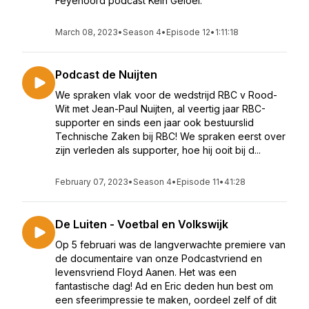
Feyenoord podcast Kein Geloel.
March 08, 2023
•
Season 4
•
Episode 12
•
1:11:18
Podcast de Nuijten
We spraken vlak voor de wedstrijd RBC v Rood-
Wit met Jean-Paul Nuijten, al veertig jaar RBC-
supporter en sinds een jaar ook bestuurslid
Technische Zaken bij RBC! We spraken eerst over
zijn verleden als supporter, hoe hij ooit bij d...
February 07, 2023
•
Season 4
•
Episode 11
•
41:28
De Luiten - Voetbal en Volkswijk
Op 5 februari was de langverwachte premiere van
de documentaire van onze Podcastvriend en
levensvriend Floyd Aanen. Het was een
fantastische dag! Ad en Eric deden hun best om
een sfeerimpressie te maken, oordeel zelf of dit