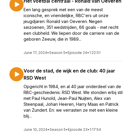
Het voetbal centraal - Ronald van Oeveren
Een lang gesprek met een van de meest
iconische, en vriendelijke, RBC'ers uit onze
jeugdjaren: Ronald van Oeveren. Negen
seizoenen, 351 wedstrijden, 66 goals - met recht
een clubheld. We liepen door de carriere van de
geboren Zeeuw, die in 1989...
June 17, 2024
•
Season 5
•
Episode 24
•
1:22:01
Voor de stad, de wijk en de club: 40 jaar
RSD West
Opgericht in 1984, en al 40 jaar onderdeel van de
RBC-geschiedenis: RSD West. We stonden erbij stil
met Paul Hunold, Jean-Paul Nuijten, Alex van
Steenpaal, Johan Heeren, Harry Maas en Patrick
van Zundert. En: we verrasten ze met een kleine
blij...
June 10, 2024
•
Season 5
•
Episode 23
•
1:17:54