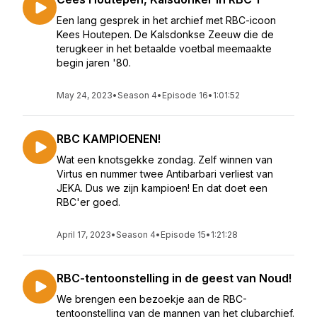
Een lang gesprek in het archief met RBC-icoon
Kees Houtepen. De Kalsdonkse Zeeuw die de
terugkeer in het betaalde voetbal meemaakte
begin jaren '80.
May 24, 2023
•
Season 4
•
Episode 16
•
1:01:52
RBC KAMPIOENEN!
Wat een knotsgekke zondag. Zelf winnen van
Virtus en nummer twee Antibarbari verliest van
JEKA. Dus we zijn kampioen! En dat doet een
RBC'er goed.
April 17, 2023
•
Season 4
•
Episode 15
•
1:21:28
RBC-tentoonstelling in de geest van Noud!
We brengen een bezoekje aan de RBC-
tentoonstelling van de mannen van het clubarchief.