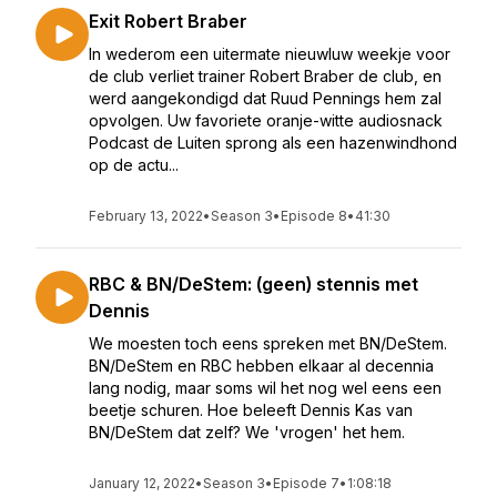
Exit Robert Braber
In wederom een uitermate nieuwluw weekje voor
de club verliet trainer Robert Braber de club, en
werd aangekondigd dat Ruud Pennings hem zal
opvolgen. Uw favoriete oranje-witte audiosnack
Podcast de Luiten sprong als een hazenwindhond
op de actu...
February 13, 2022
•
Season 3
•
Episode 8
•
41:30
RBC & BN/DeStem: (geen) stennis met
Dennis
We moesten toch eens spreken met BN/DeStem.
BN/DeStem en RBC hebben elkaar al decennia
lang nodig, maar soms wil het nog wel eens een
beetje schuren. Hoe beleeft Dennis Kas van
BN/DeStem dat zelf? We 'vrogen' het hem.
January 12, 2022
•
Season 3
•
Episode 7
•
1:08:18