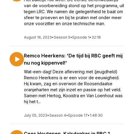
van de voorbereiding stond op het programma, uit
tegen LRC. We namen de gelegenheid te baat om
sfeer te proeven en bij te praten met onder meer
onze voorzitter en onze technische man.
August 16, 2023
•
Season 5
•
Episode 1
•
32:18
Remco Heerkens: 'De tijd bij RBC geeft mij
nu nog kippenvel!'
Wat-een-dag! Deze aflevering met (jeugdheld)
Remco Heerkens is er een voor de eeuwigheid.
Hij kwam, zag en overwon de Roosendaalse
oranjeharten met zijn inzet en passie op het veld.
Samen met Hertog, Kooistra en Van Loenhout was
hij het t...
July 05, 2023
•
Season 4
•
Episode 17
•
1:48:30
Cees Houtepen, Kalsdonker in RBC 1