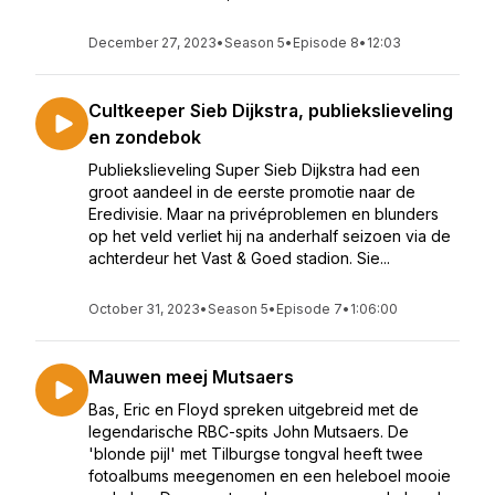
December 27, 2023
•
Season 5
•
Episode 8
•
12:03
Cultkeeper Sieb Dijkstra, publiekslieveling
en zondebok
Publiekslieveling Super Sieb Dijkstra had een
groot aandeel in de eerste promotie naar de
Eredivisie. Maar na privéproblemen en blunders
op het veld verliet hij na anderhalf seizoen via de
achterdeur het Vast & Goed stadion. Sie...
October 31, 2023
•
Season 5
•
Episode 7
•
1:06:00
Mauwen meej Mutsaers
Bas, Eric en Floyd spreken uitgebreid met de
legendarische RBC-spits John Mutsaers. De
'blonde pijl' met Tilburgse tongval heeft twee
fotoalbums meegenomen en een heleboel mooie