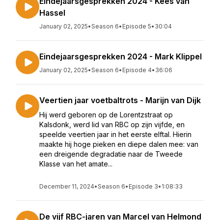
Eindejaarsgesprekken 2024 - Kees van
Hassel
January 02, 2025
•
Season 6
•
Episode 5
•
30:04
Eindejaarsgesprekken 2024 - Mark Klippel
January 02, 2025
•
Season 6
•
Episode 4
•
36:06
Veertien jaar voetbaltrots - Marijn van Dijk
Hij werd geboren op de Lorentzstraat op
Kalsdonk, werd lid van RBC op zijn vijfde, en
speelde veertien jaar in het eerste elftal. Hierin
maakte hij hoge pieken en diepe dalen mee: van
een dreigende degradatie naar de Tweede
Klasse van het amate...
December 11, 2024
•
Season 6
•
Episode 3
•
1:08:33
De vijf RBC-jaren van Marcel van Helmond