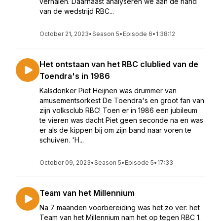
verhalen. Daarnaast analyseren we aan de hand
van de wedstrijd RBC...
October 21, 2023
•
Season 5
•
Episode 6
•
1:38:12
Het ontstaan van het RBC clublied van de
Toendra's in 1986
Kalsdonker Piet Heijnen was drummer van
amusementsorkest De Toendra's en groot fan van
zijn volksclub RBC! Toen er in 1986 een jubileum
te vieren was dacht Piet geen seconde na en was
er als de kippen bij om zijn band naar voren te
schuiven. 'H...
October 09, 2023
•
Season 5
•
Episode 5
•
17:33
Team van het Millennium
Na 7 maanden voorbereiding was het zo ver: het
Team van het Millennium nam het op tegen RBC 1.