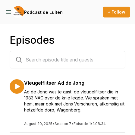
+ Follow
Podcast de Luiten
Episodes
119 episodes
Vleugelflitser Ad de Jong
Ad de Jong was te gast, de vleugelflitser die in
1983 NAC over de knie legde. We spraken met
hem, maar ook met Jens Verschuren, afkomstig uit
hetzelfde dorp, Wagenberg.
August 20, 2025
•
Season 7
•
Episode 1
•
1:08:34