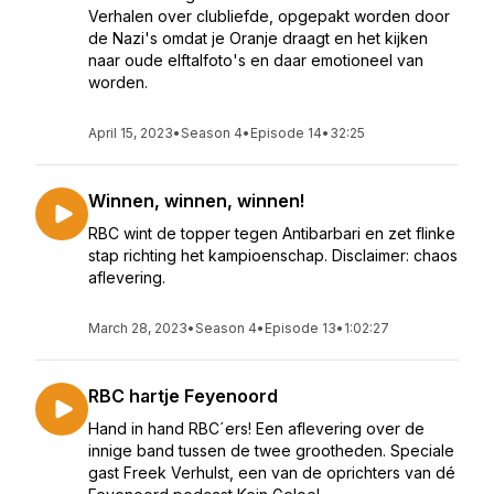
Verhalen over clubliefde, opgepakt worden door
de Nazi's omdat je Oranje draagt en het kijken
naar oude elftalfoto's en daar emotioneel van
worden.
April 15, 2023
•
Season 4
•
Episode 14
•
32:25
Winnen, winnen, winnen!
RBC wint de topper tegen Antibarbari en zet flinke
stap richting het kampioenschap. Disclaimer: chaos
aflevering.
March 28, 2023
•
Season 4
•
Episode 13
•
1:02:27
RBC hartje Feyenoord
Hand in hand RBC´ers! Een aflevering over de
innige band tussen de twee grootheden. Speciale
gast Freek Verhulst, een van de oprichters van dé