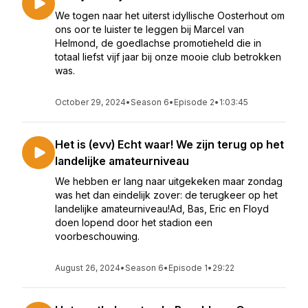
We togen naar het uiterst idyllische Oosterhout om
ons oor te luister te leggen bij Marcel van
Helmond, de goedlachse promotieheld die in
totaal liefst vijf jaar bij onze mooie club betrokken
was.
October 29, 2024
•
Season 6
•
Episode 2
•
1:03:45
Het is (evv) Echt waar! We zijn terug op het
landelijke amateurniveau
We hebben er lang naar uitgekeken maar zondag
was het dan eindelijk zover: de terugkeer op het
landelijke amateurniveau!Ad, Bas, Eric en Floyd
doen lopend door het stadion een
voorbeschouwing.
August 26, 2024
•
Season 6
•
Episode 1
•
29:22