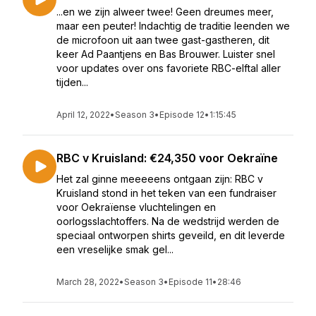
...en we zijn alweer twee! Geen dreumes meer,
maar een peuter! Indachtig de traditie leenden we
de microfoon uit aan twee gast-gastheren, dit
keer Ad Paantjens en Bas Brouwer. Luister snel
voor updates over ons favoriete RBC-elftal aller
tijden...
April 12, 2022
•
Season 3
•
Episode 12
•
1:15:45
RBC v Kruisland: €24,350 voor Oekraïne
Het zal ginne meeeeens ontgaan zijn: RBC v
Kruisland stond in het teken van een fundraiser
voor Oekraïense vluchtelingen en
oorlogsslachtoffers. Na de wedstrijd werden de
speciaal ontworpen shirts geveild, en dit leverde
een vreselijke smak gel...
March 28, 2022
•
Season 3
•
Episode 11
•
28:46