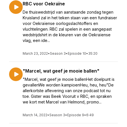
RBC voor Oekraïne
De thuiswedstrijd van aanstaande zondag tegen
Kruisland zal in het teken staan van een fundraiser
voor Oekraïense oorlogsslachtoffers en
vluchtelingen. RBC zal spelen in een aangepast
wedstrijdshirt in de kleuren van de Oekraïense
vlag, een ide...
March 23, 2022
•
Season 3
•
Episode 10
•
35:20
"Marcel, wat geef je mooie ballen"
"Marcel, wat geef je mooie ballenHet doelpunt is
gevallenWe worden kampioenHeu, heu, heu"De
allerkortste aflevering van onze podcast tot nu
toe. Gister was Beek Vooruit v RBC, en spraken
we kort met Marcel van Helmond, promo...
March 14, 2022
•
Season 3
•
Episode 9
•
6:49