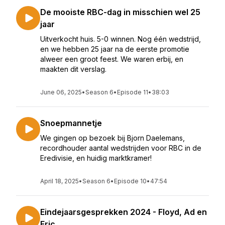
De mooiste RBC-dag in misschien wel 25
jaar
Uitverkocht huis. 5-0 winnen. Nog één wedstrijd,
en we hebben 25 jaar na de eerste promotie
alweer een groot feest. We waren erbij, en
maakten dit verslag.
June 06, 2025
•
Season 6
•
Episode 11
•
38:03
Snoepmannetje
We gingen op bezoek bij Bjorn Daelemans,
recordhouder aantal wedstrijden voor RBC in de
Eredivisie, en huidig marktkramer!
April 18, 2025
•
Season 6
•
Episode 10
•
47:54
Eindejaarsgesprekken 2024 - Floyd, Ad en
Eric