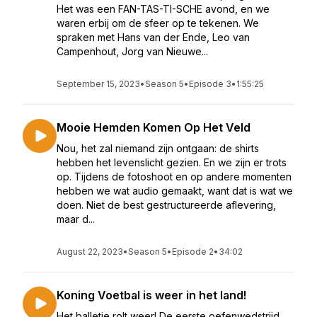
Het was een FAN-TAS-TI-SCHE avond, en we
waren erbij om de sfeer op te tekenen. We
spraken met Hans van der Ende, Leo van
Campenhout, Jorg van Nieuwe...
September 15, 2023
•
Season 5
•
Episode 3
•
1:55:25
Mooie Hemden Komen Op Het Veld
Nou, het zal niemand zijn ontgaan: de shirts
hebben het levenslicht gezien. En we zijn er trots
op. Tijdens de fotoshoot en op andere momenten
hebben we wat audio gemaakt, want dat is wat we
doen. Niet de best gestructureerde aflevering,
maar d...
August 22, 2023
•
Season 5
•
Episode 2
•
34:02
Koning Voetbal is weer in het land!
Het balletje rolt weer! De eerste oefenwedstrijd