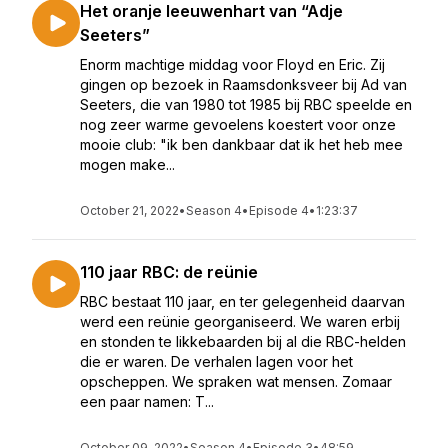
Het oranje leeuwenhart van “Adje
Seeters”
Enorm machtige middag voor Floyd en Eric. Zij
gingen op bezoek in Raamsdonksveer bij Ad van
Seeters, die van 1980 tot 1985 bij RBC speelde en
nog zeer warme gevoelens koestert voor onze
mooie club: "ik ben dankbaar dat ik het heb mee
mogen make...
October 21, 2022
•
Season 4
•
Episode 4
•
1:23:37
110 jaar RBC: de reünie
RBC bestaat 110 jaar, en ter gelegenheid daarvan
werd een reünie georganiseerd. We waren erbij
en stonden te likkebaarden bij al die RBC-helden
die er waren. De verhalen lagen voor het
opscheppen. We spraken wat mensen. Zomaar
een paar namen: T...
October 09, 2022
•
Season 4
•
Episode 3
•
48:59