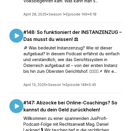
Volksbegehren kam. Was kann man s...
April 28, 2025
•
Season 1
•
Episode 149
•
6:18
#148: So funktioniert der INSTANZENZUG –
Das musst du wissen! ⚖️
🔎 Was bedeutet Instanzenzug? Wie ist dieser
aufgebaut? In diesem Podcast erfährst du einfach
und verständlich, wie das Gerichtssystem in
Österreich aufgebaut ist – von der ersten Instanz
bis hin zum Obersten Gerichtshof. 👩‍⚖️👨‍⚖️📌 Wir e...
April 13, 2025
•
Season 1
•
Episode 148
•
5:45
#147: Abzocke bei Online-Coachings? So
kannst du dein Geld zurückholen!
Willkommen zu einer spannenden JusProfi-
Podcast-Folge mit Rechtsanwalt Mag. Daniel
Lackner! 🎙️ Wir tauchen tief in die rechtlichen