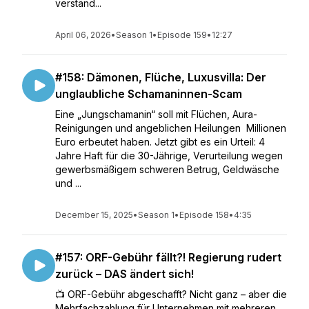
verständ...
April 06, 2026
•
Season 1
•
Episode 159
•
12:27
#158: Dämonen, Flüche, Luxusvilla: Der
unglaubliche Schamaninnen-Scam
Eine „Jungschamanin“ soll mit Flüchen, Aura-
Reinigungen und angeblichen Heilungen Millionen
Euro erbeutet haben. Jetzt gibt es ein Urteil: 4
Jahre Haft für die 30-Jährige, Verurteilung wegen
gewerbsmäßigem schweren Betrug, Geldwäsche
und ...
December 15, 2025
•
Season 1
•
Episode 158
•
4:35
#157: ORF-Gebühr fällt?! Regierung rudert
zurück – DAS ändert sich!
📺 ORF-Gebühr abgeschafft? Nicht ganz – aber die
Mehrfachzahlung für Unternehmen mit mehreren