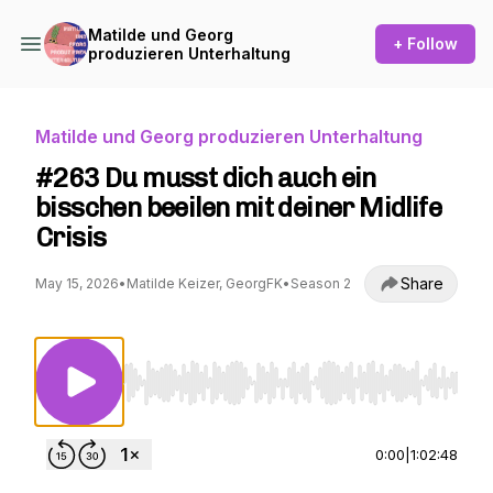
Matilde und Georg
+ Follow
produzieren Unterhaltung
Matilde und Georg produzieren Unterhaltung
#263 Du musst dich auch ein
bisschen beeilen mit deiner Midlife
Crisis
Share
May 15, 2026
•
Matilde Keizer, GeorgFK
•
Season 2
Use Left/Right to seek, Home/End to jump to st
0:00
|
1:02:48