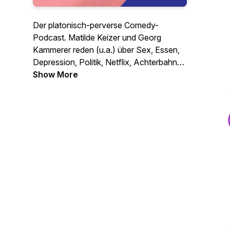
Der platonisch-perverse Comedy-
Podcast. Matilde Keizer und Georg
Kammerer reden (u.a.) über Sex, Essen,
Depression, Politik, Netflix, Achterbahnen
und Schwimmen. In der Regel lustig.
Show More
Mitunter überraschend traurig.