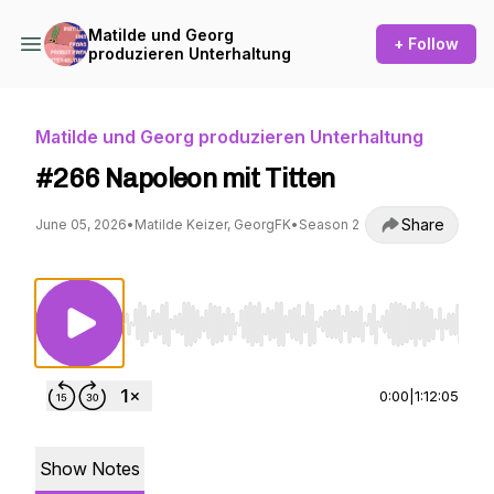
Matilde und Georg
+ Follow
produzieren Unterhaltung
Matilde und Georg produzieren Unterhaltung
#266 Napoleon mit Titten
Share
June 05, 2026
•
Matilde Keizer, GeorgFK
•
Season 2
Use Left/Right to seek, Home/End to jump to st
0:00
|
1:12:05
Show Notes