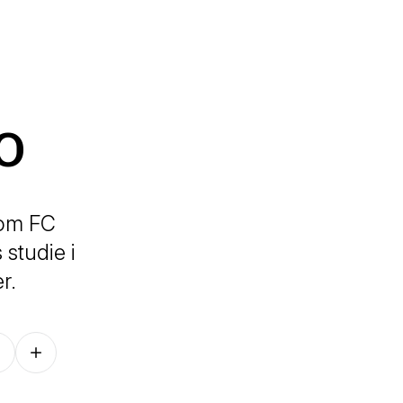
o
 om FC
studie i
er.
Follow on other platforms