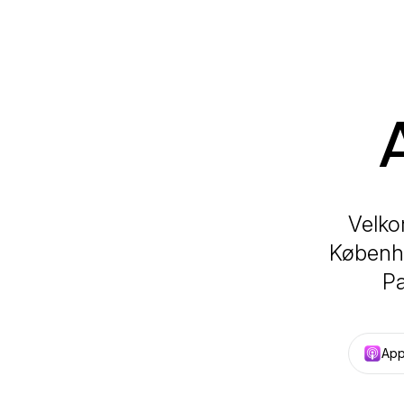
Velko
Københa
Pa
App