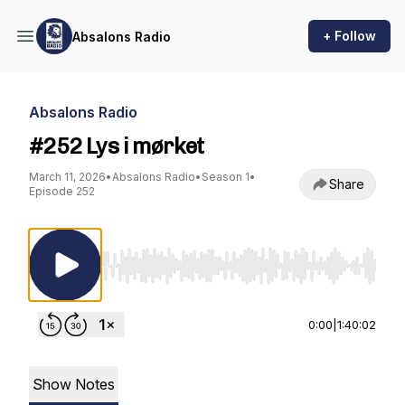
+ Follow
Absalons Radio
Absalons Radio
#252 Lys i mørket
March 11, 2026
•
Absalons Radio
•
Season 1
•
Share
Episode 252
Use Left/Right to seek, Home/End to jump to st
0:00
|
1:40:02
Show Notes