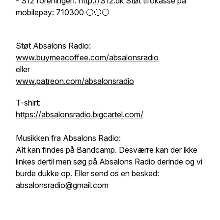
- S12 foreningen. http://S12.dk Støt tifokasse på
mobilepay: 710300 ⚪️🔵⚪️
Støt Absalons Radio:
www.buymeacoffee.com/absalonsradio
eller
www.patreon.com/absalonsradio
T-shirt:
https://absalonsradio.bigcartel.com/
Musikken fra Absalons Radio:
Alt kan findes på Bandcamp. Desværre kan der ikke
linkes dertil men søg på Absalons Radio derinde og vi
burde dukke op. Eller send os en besked:
absalonsradio@gmail.com