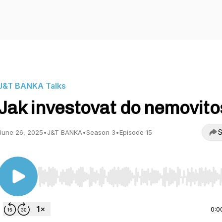
J&T BANKA Talks
Jak investovat do nemovito
S
June 26, 2025
•
J&T BANKA
•
Season 3
•
Episode 15
Use Left/Right to seek, Home/End to jump to start o
0:0