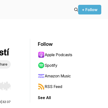
+ Follow
Follow
stí
Apple Podcasts
hare
Spotify
Amazon Music
RSS Feed
r end. Hold shift to jump forward or backward.
See All
0
|
32:37