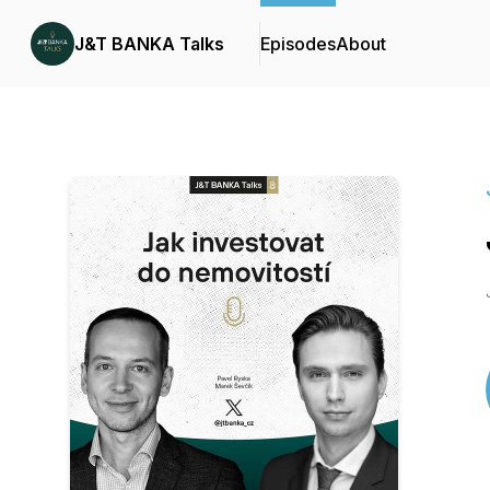
J&T BANKA Talks
Episodes
About