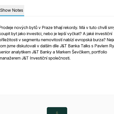
Show Notes
Prodeje nových bytů v Praze trhají rekordy. Má v tuto chvílí sm
koupit byt jako investici, nebo je lepší vyčkat? A jaké investiční
příležitosti v segmentu nemovitostí nabízí evropská burza? Nej
tom jsme diskutovali v dalším díle J&T Banka Talks s Pavlem R
senior analytikem J&T Banky a Markem Ševčíkem, portfolio
manažerem J&T Investiční společnosti.