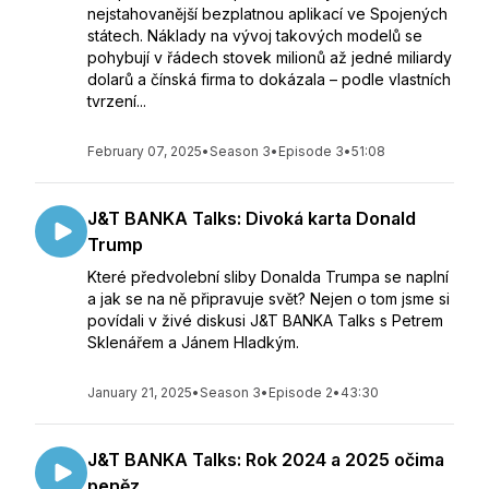
nejstahovanější bezplatnou aplikací ve Spojených
státech. Náklady na vývoj takových modelů se
pohybují v řádech stovek milionů až jedné miliardy
dolarů a čínská firma to dokázala – podle vlastních
tvrzení...
February 07, 2025
•
Season 3
•
Episode 3
•
51:08
J&T BANKA Talks: Divoká karta Donald
Trump
Které předvolební sliby Donalda Trumpa se naplní
a jak se na ně připravuje svět? Nejen o tom jsme si
povídali v živé diskusi J&T BANKA Talks s Petrem
Sklenářem a Jánem Hladkým.
January 21, 2025
•
Season 3
•
Episode 2
•
43:30
J&T BANKA Talks: Rok 2024 a 2025 očima
peněz