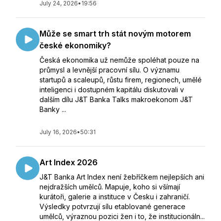
July 24, 2026
•
19:56
Může se smart trh stát novým motorem
české ekonomiky?
Česká ekonomika už nemůže spoléhat pouze na
průmysl a levnější pracovní sílu. O významu
startupů a scaleupů, růstu firem, regionech, umělé
inteligenci i dostupném kapitálu diskutovali v
dalším dílu J&T Banka Talks makroekonom J&T
Banky ...
July 16, 2026
•
50:31
Art Index 2026
J&T Banka Art Index není žebříčkem nejlepších ani
nejdražších umělců. Mapuje, koho si všímají
kurátoři, galerie a instituce v Česku i zahraničí.
Výsledky potvrzují sílu etablované generace
umělců, výraznou pozici žen i to, že institucionáln...