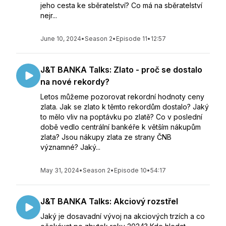
jeho cesta ke sběratelství? Co má na sběratelství
nejr...
June 10, 2024
•
Season 2
•
Episode 11
•
12:57
J&T BANKA Talks: Zlato - proč se dostalo
na nové rekordy?
Letos můžeme pozorovat rekordní hodnoty ceny
zlata. Jak se zlato k těmto rekordům dostalo? Jaký
to mělo vliv na poptávku po zlatě? Co v poslední
době vedlo centrální bankéře k větším nákupům
zlata? Jsou nákupy zlata ze strany ČNB
významné? Jaký...
May 31, 2024
•
Season 2
•
Episode 10
•
54:17
J&T BANKA Talks: Akciový rozstřel
Jaký je dosavadní vývoj na akciových trzích a co