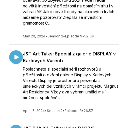
očekávat po zbytek roku 2024? Kde hledat
největší investiční příležitosti na domácím trhu i v
zahraničí? Jaké nové trendy na akciových trzích
můžeme pozorovat? Zlepšila se investiční
gramotnost Č...
May 20, 2024
•
Season 2
•
Episode 9
•
59:04
J&T Art Talks: Speciál z galerie DISPLAY v
Karlových Varech
Poslechněte si speciální sérii rozhovorů u
příležitosti otevření galerie Display v Karlových
Varech. Display je prostor pro prezentaci
uměleckých děl vzniklých v rámci projektu Magnus
Art Residency. Vždy dva vybraní umělci mají
možnost společně...
April 15, 2024
•
Season 2
•
Episode 8
•
26:57