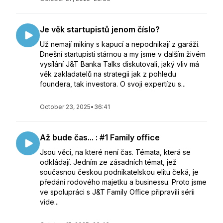
Je věk startupistů jenom číslo?
Už nemají mikiny s kapucí a nepodnikají z garáží.
Dnešní startupisti stárnou a my jsme v dalším živém
vysílání J&T Banka Talks diskutovali, jaký vliv má
věk zakladatelů na strategii jak z pohledu
foundera, tak investora. O svoji expertízu s...
October 23, 2025
•
36:41
Až bude čas... : #1 Family office
Jsou věci, na které není čas. Témata, která se
odkládají. Jedním ze zásadních témat, jež
současnou českou podnikatelskou elitu čeká, je
předání rodového majetku a businessu. Proto jsme
ve spolupráci s J&T Family Office připravili sérii
vide...