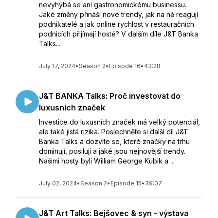
nevyhýbá se ani gastronomickému businessu.
Jaké změny přináší nové trendy, jak na ně reagují
podnikatelé a jak online rychlost v restauračních
podnicích přijímají hosté? V dalším díle J&T Banka
Talks...
July 17, 2024
•
Season 2
•
Episode 16
•
43:28
J&T BANKA Talks: Proč investovat do
luxusních značek
Investice do luxusních značek má velký potenciál,
ale také jistá rizika. Poslechněte si další díl J&T
Banka Talks a dozvíte se, které značky na trhu
dominují, posilují a jaké jsou nejnovější trendy.
Našimi hosty byli William George Kubik a ...
July 02, 2024
•
Season 2
•
Episode 15
•
39:07
J&T Art Talks: Bejšovec & syn - výstava