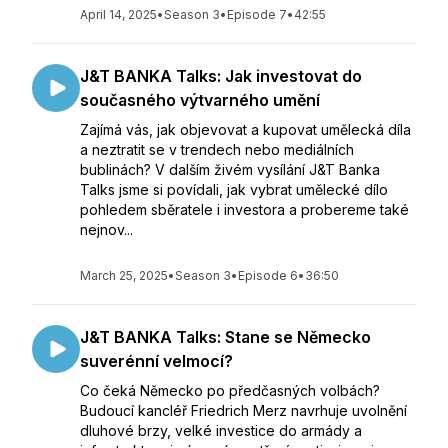
April 14, 2025
•
Season 3
•
Episode 7
•
42:55
J&T BANKA Talks: Jak investovat do
současného výtvarného umění
Zajímá vás, jak objevovat a kupovat umělecká díla
a neztratit se v trendech nebo mediálních
bublinách? V dalším živém vysílání J&T Banka
Talks jsme si povídali, jak vybrat umělecké dílo
pohledem sběratele i investora a probereme také
nejnov...
March 25, 2025
•
Season 3
•
Episode 6
•
36:50
J&T BANKA Talks: Stane se Německo
suverénní velmocí?
Co čeká Německo po předčasných volbách?
Budoucí kancléř Friedrich Merz navrhuje uvolnění
dluhové brzy, velké investice do armády a