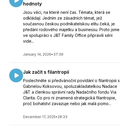
hodnoty
Jsou věci, na které není čas. Témata, která se
odkládají. Jedním ze zásadních témat, jež
současnou českou podnikatelskou elitu čeká, je
předání rodového majetku a businessu. Proto jsme
ve spolupráci s J&T Family Office připravili sérii
vide...
January 14, 2026
•
37:39
Jak začít s filantropií
Poslechněte si předvánoční povídání o filantropiii s
Gabrielou Koksovou, spoluzakladatelkou Nadace
J&T a členkou správní rady Nadačního fondu Via
Clarita. Co pro ni znamená strategická filantropie,
proč bohatství zavazuje nebo jak malá pomo...
December 17, 2025
•
28:33