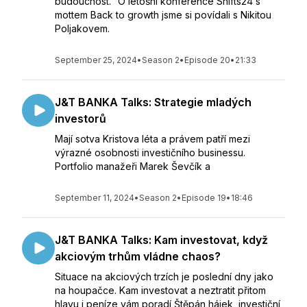
budoucnost.“ O letošní konference Shifts24 s
mottem Back to growth jsme si povídali s Nikitou
Poljakovem.
September 25, 2024
•
Season 2
•
Episode 20
•
21:33
J&T BANKA Talks: Strategie mladých
investorů
Mají sotva Kristova léta a právem patří mezi
výrazné osobnosti investičního businessu.
Portfolio manažeři Marek Ševčík a
September 11, 2024
•
Season 2
•
Episode 19
•
18:46
J&T BANKA Talks: Kam investovat, když
akciovým trhům vládne chaos?
Situace na akciových trzích je poslední dny jako
na houpačce. Kam investovat a neztratit přitom
hlavu i peníze vám poradí Štěpán hájek, investiční