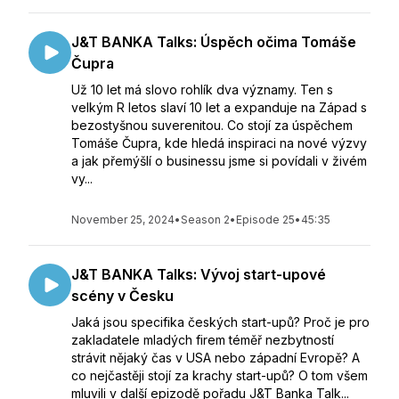
J&T BANKA Talks: Úspěch očima Tomáše
Čupra
Už 10 let má slovo rohlík dva významy. Ten s
velkým R letos slaví 10 let a expanduje na Západ s
bezostyšnou suverenitou. Co stojí za úspěchem
Tomáše Čupra, kde hledá inspiraci na nové výzvy
a jak přemýšlí o businessu jsme si povídali v živém
vy...
November 25, 2024
•
Season 2
•
Episode 25
•
45:35
J&T BANKA Talks: Vývoj start-upové
scény v Česku
Jaká jsou specifika českých start-upů? Proč je pro
zakladatele mladých firem téměř nezbytností
strávit nějaký čas v USA nebo západní Evropě? A
co nejčastěji stojí za krachy start-upů? O tom všem
mluvili v další epizodě pořadu J&T Banka Talk...