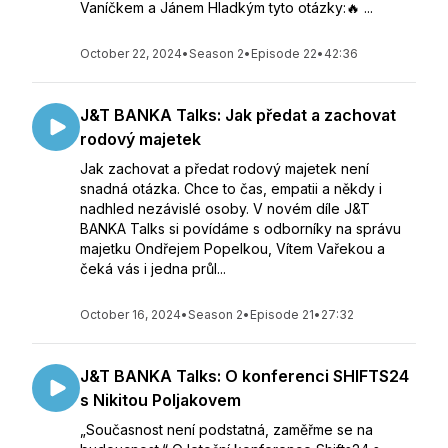
Vaníčkem a Jánem Hladkým tyto otázky:🔥 ...
October 22, 2024
•
Season 2
•
Episode 22
•
42:36
J&T BANKA Talks: Jak předat a zachovat
rodový majetek
Jak zachovat a předat rodový majetek není
snadná otázka. Chce to čas, empatii a někdy i
nadhled nezávislé osoby. V novém díle J&T
BANKA Talks si povídáme s odborníky na správu
majetku Ondřejem Popelkou, Vítem Vařekou a
čeká vás i jedna průl...
October 16, 2024
•
Season 2
•
Episode 21
•
27:32
J&T BANKA Talks: O konferenci SHIFTS24
s Nikitou Poljakovem
„Současnost není podstatná, zaměřme se na