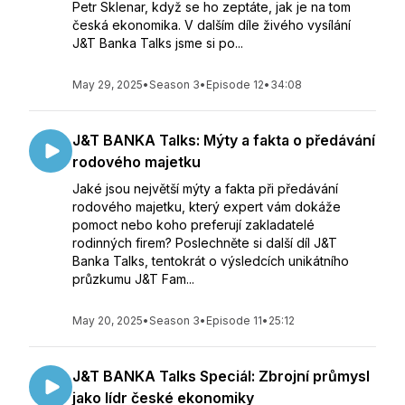
Petr Sklenar, když se ho zeptáte, jak je na tom
česká ekonomika. V dalším díle živého vysílání
J&T Banka Talks jsme si po...
May 29, 2025
•
Season 3
•
Episode 12
•
34:08
J&T BANKA Talks: Mýty a fakta o předávání
rodového majetku
Jaké jsou největší mýty a fakta při předávání
rodového majetku, který expert vám dokáže
pomoct nebo koho preferují zakladatelé
rodinných firem? Poslechněte si další díl J&T
Banka Talks, tentokrát o výsledcích unikátního
průzkumu J&T Fam...
May 20, 2025
•
Season 3
•
Episode 11
•
25:12
J&T BANKA Talks Speciál: Zbrojní průmysl
jako lídr české ekonomiky