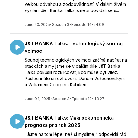
velkou odvahou a zodpovědností. V dalším živém
vysílání J&T Banka Talks jsme si povídali se s...
June 20, 2025
•
Season 3
•
Episode 14
•
54:09
J&T BANKA Talks: Technologický souboj
velmocí
Souboj technologických velmocí začíná nabírat na
otáčkách a my jsme se v dalším díle J&T Banka
Talks pokusili rozklíčovat, kdo může být vítěz.
Poslechněte si rozhovor s Danem Vořechovským
a Williamem Georgem Kubikem.
June 04, 2025
•
Season 3
•
Episode 13
•
43:27
J&T BANKA Talks: Makroekonomická
prognóza pro rok 2025
„Jsme na tom lépe, než si myslíme,“ odpovídá rád