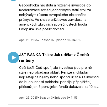
Geopolitická nejistota a rozsáhlé investice do
modernizace armád jednotlivých států stojí za
nebývalým růstem evropského obranného
průmyslu. Ve snaze snížit svou závislost na
amerických zbrojních společnostech hodlá
Evropská unie posílit domácí...
April 29, 2025
•
Season 3
•
Episode 10
•
1:43:15
J&T BANKA Talks: Jak udělat z Čechů
rentiéry
Češi šetří, Češi spoří, ale investice jsou pro ně
stále neprobádaná oblast. Peníze si ukládají
nejčastěji na běžný nebo spořící účet a za investici
do budoucnosti pokládají penzijní připojištění,
přičemž jen 7 penzijních fondů dokázalo za 10 le...
April 25, 2025
•
Season 3
•
Episode 9
•
41:55