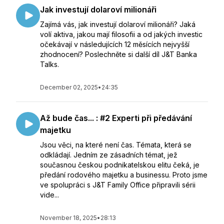
Jak investují dolaroví milionáři
Zajímá vás, jak investují dolaroví milionáři? Jaká
volí aktiva, jakou mají filosofii a od jakých investic
očekávají v následujících 12 měsících nejvyšší
zhodnocení? Poslechněte si další díl J&T Banka
Talks.
December 02, 2025
•
24:35
Až bude čas... : #2 Experti při předávání
majetku
Jsou věci, na které není čas. Témata, která se
odkládají. Jedním ze zásadních témat, jež
současnou českou podnikatelskou elitu čeká, je
předání rodového majetku a businessu. Proto jsme
ve spolupráci s J&T Family Office připravili sérii
vide...
November 18, 2025
•
28:13