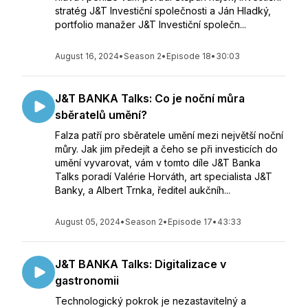
stratég J&T Investiční společnosti a Ján Hladký,
portfolio manažer J&T Investiční společn...
August 16, 2024
•
Season 2
•
Episode 18
•
30:03
J&T BANKA Talks: Co je noční můra
sběratelů umění?
Falza patří pro sběratele umění mezi největší noční
můry. Jak jim předejít a čeho se při investicích do
umění vyvarovat, vám v tomto díle J&T Banka
Talks poradí Valérie Horváth, art specialista J&T
Banky, a Albert Trnka, ředitel aukčníh...
August 05, 2024
•
Season 2
•
Episode 17
•
43:33
J&T BANKA Talks: Digitalizace v
gastronomii
Technologický pokrok je nezastavitelný a