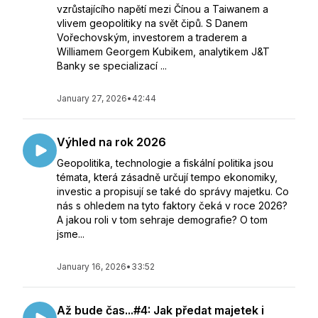
vzrůstajícího napětí mezi Čínou a Taiwanem a
vlivem geopolitiky na svět čipů. S Danem
Vořechovským, investorem a traderem a
Williamem Georgem Kubikem, analytikem J&T
Banky se specializací ...
January 27, 2026
•
42:44
Výhled na rok 2026
Geopolitika, technologie a fiskální politika jsou
témata, která zásadně určují tempo ekonomiky,
investic a propisují se také do správy majetku. Co
nás s ohledem na tyto faktory čeká v roce 2026?
A jakou roli v tom sehraje demografie? O tom
jsme...
January 16, 2026
•
33:52
Až bude čas...#4: Jak předat majetek i