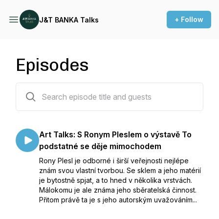
+ Follow
J&T BANKA Talks
Episodes
102 episodes
Art Talks: S Ronym Pleslem o výstavě To
podstatné se děje mimochodem
Rony Plesl je odborné i širší veřejnosti nejlépe
znám svou vlastní tvorbou. Se sklem a jeho matérií
je bytostně spjat, a to hned v několika vrstvách.
Málokomu je ale známa jeho sběratelská činnost.
Přitom právě ta je s jeho autorským uvažováním...