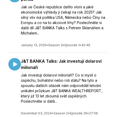
Jak se České republice dařilo vloni a jaké
ekonomické výhledy ji čekají na rok 2025? Jak
silný vliv má politika USA, Německa nebo Číny na
Evropu a co na to akciové trhy? Poslechněte si
další díl J&T BANKA Talks s Petrem Sklenářem a
Michalem...
January 13, 2025
•
Season 3
•
Episode 1
•
40:46
J&T BANKA Talks: Jak investují dolaroví
milionáři
Jak investují dolaroví milionáři? Co si myslí o
úspěchu, bohatství nebo roli státu? Na tyto a
spoustu dalších otázek nám odpověděl letošní
unikátní průzkum J&T BANKA WEALTHREPORT,
který již 13 let zkoumá svět úspěšných.
Poslechněte si další...
December 03, 2024
•
Season 2
•
Episode 26
•
27:06