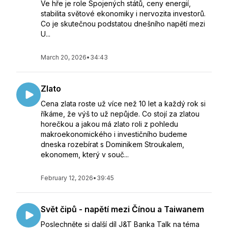
Ve hře je role Spojených států, ceny energií,
stabilita světové ekonomiky i nervozita investorů.
Co je skutečnou podstatou dnešního napětí mezi
U...
March 20, 2026
•
34:43
Zlato
Cena zlata roste už více než 10 let a každý rok si
říkáme, že výš to už nepůjde. Co stojí za zlatou
horečkou a jakou má zlato roli z pohledu
makroekonomického i investičního budeme
dneska rozebírat s Dominikem Stroukalem,
ekonomem, který v souč...
February 12, 2026
•
39:45
Svět čipů - napětí mezi Čínou a Taiwanem
Poslechněte si další díl J&T Banka Talk na téma