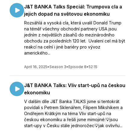
J&T BANKA Talks Speciál: Trumpova cla a
jejich dopad na světovou ekonomiku
Rozsáhlá a vysoká cla, která uvalil Donald Trump
na téměř všechny obchodní partnery USA jsou
jedním z největších zásahů do mezinárodního
obchodu za posledních 120 let. Uvalení cel má být
reakcí na celní i jiné bariéry pro vývoz
amerického...
April 16, 2025
•
Season 3
•
Episode 8
•
52:15
J&T BANKA Talks: Vliv start-upů na českou
ekonomiku
V dalším díle J&T Banka TALKS jsme si tentokrát
povídali s Petrem Sklenářem, Filipem Mikshikem a
Ondřejem Krátkým na téma Vliv start-upů na
českou ekonomiku a řešili jsme mimojiné:💡jsou
start-upy v Česku stále jednorožec💡jak ovlivňu...