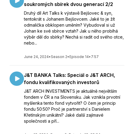
soukromých sbírek dvou generací 2/2
Druhý díl Art Talks k výstavě Bejšovec & syn,
tentokrát s Johanem Bejšovcem. Jaké to je žít
odmalička obklopen uměním? Vybudoval si už
Johan ke své sbírce vztah? Jak u něho probíhá
výběr děl do sbírky? Nechá si radit od svého otce,
nebo...
June 24, 2024
•
Season 2
•
Episode 14
•
7:57
J&T BANKA Talks: Speciál o J&T ARCH,
fondu kvalifikovaných investorů
J&T ARCH INVESTMENTS je aktuálně největším
fondem v ČR a na Slovensku. Jak vznikla prvotní
myšlenka tento fond vytvořit? O čem je princip
fondu 50:50? Proč je partnerství s Danielem
Křetínským unikátní? Jaké další zajímavé
společnosti a pří...