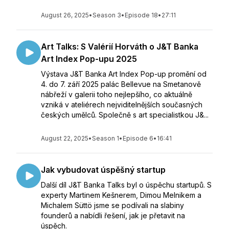
August 26, 2025
•
Season 3
•
Episode 18
•
27:11
Art Talks: S Valérií Horváth o J&T Banka
Art Index Pop-upu 2025
Výstava J&T Banka Art Index Pop-up promění od
4. do 7. září 2025 palác Bellevue na Smetanově
nábřeží v galerii toho nejlepšího, co aktuálně
vzniká v ateliérech nejviditelnějších současných
českých umělců. Společně s art specialistkou J&...
August 22, 2025
•
Season 1
•
Episode 6
•
16:41
Jak vybudovat úspěšný startup
Další díl J&T Banka Talks byl o úspěchu startupů. S
experty Martinem Kešnerem, Dimou Melnikem a
Michalem Süttö jsme se podívali na slabiny
founderů a nabídli řešení, jak je přetavit na
úspěch.