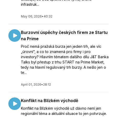
infrastruk...
May 06, 2026
•
40:32
Burzovní úspěchy českých firem ze Startu
na Prime
Proč nemá pražská burza jen jeden trh, ale víc
„úrovní“, a co to znamená pro firmy i pro
investory? Hlavním tématem dalšího dílu J&T Banka
Talks byl přestup z trhu START na Prime Market,
tedy na hlavní regulovaný trh burzy. A nešlo jen o
te...
April 01, 2026
•
28:12
Konflikt na Blízkém východě
Konflikt na Blízkém východě už dávno není jen
regionální téma a aktuální situace to jen potvrzuje.