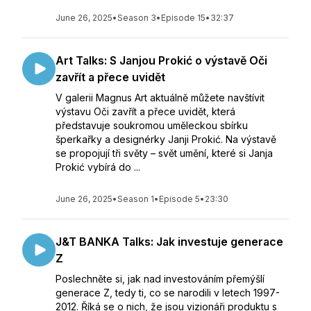
June 26, 2025
•
Season 3
•
Episode 15
•
32:37
Art Talks: S Janjou Prokić o výstavě Oči
zavřít a přece uvidět
V galerii Magnus Art aktuálně můžete navštívit
výstavu Oči zavřít a přece uvidět, která
představuje soukromou uměleckou sbírku
šperkařky a designérky Janji Prokić. Na výstavě
se propojují tři světy – svět umění, které si Janja
Prokić vybírá do ...
June 26, 2025
•
Season 1
•
Episode 5
•
23:30
J&T BANKA Talks: Jak investuje generace
Z
Poslechněte si, jak nad investováním přemýšlí
generace Z, tedy ti, co se narodili v letech 1997-
2012. Říká se o nich, že jsou vizionáři produktu s