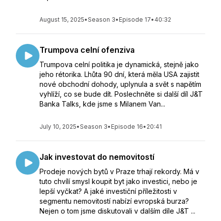
August 15, 2025
•
Season 3
•
Episode 17
•
40:32
Trumpova celní ofenziva
Trumpova celní politika je dynamická, stejně jako
jeho rétorika. Lhůta 90 dní, která měla USA zajistit
nové obchodní dohody, uplynula a svět s napětím
vyhlíží, co se bude dít. Poslechněte si další díl J&T
Banka Talks, kde jsme s Milanem Van...
July 10, 2025
•
Season 3
•
Episode 16
•
20:41
Jak investovat do nemovitostí
Prodeje nových bytů v Praze trhají rekordy. Má v
tuto chvílí smysl koupit byt jako investici, nebo je
lepší vyčkat? A jaké investiční příležitosti v
segmentu nemovitostí nabízí evropská burza?
Nejen o tom jsme diskutovali v dalším díle J&T ...