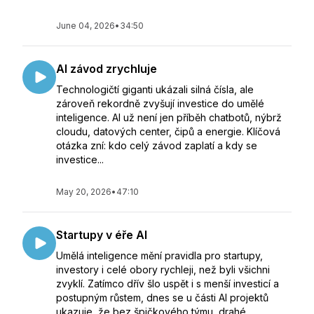
June 04, 2026
•
34:50
AI závod zrychluje
Technologičtí giganti ukázali silná čísla, ale
zároveň rekordně zvyšují investice do umělé
inteligence. AI už není jen příběh chatbotů, nýbrž
cloudu, datových center, čipů a energie. Klíčová
otázka zní: kdo celý závod zaplatí a kdy se
investice...
May 20, 2026
•
47:10
Startupy v éře AI
Umělá inteligence mění pravidla pro startupy,
investory i celé obory rychleji, než byli všichni
zvyklí. Zatímco dřív šlo uspět i s menší investicí a
postupným růstem, dnes se u části AI projektů
ukazuje, že bez špičkového týmu, drahé