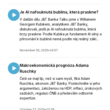
Je AI nafouknutá bublina, která praskne?
V dalším dílu J&T Banka Talks jsme s Williamem
Georgem Kubikem, analytikem J&T Banky,
diskutovali, jestli je AI nafouknutá bublina, která
brzy praskne. Podle Kubika je fundament AI silný a
přirovnání k bublině nemá podle něj reálný zákl...
November 05, 2025
•
24:57
Makroekonomická prognóza Adama
Ruschky
Češi se mají líp, než si sami myslí, říká Adam
Ruschka, ekonom J&T Banky. Poslechněte si jeho
argumentaci, založenou na HDP, inflaci, úrokových
sazbách, regulaci ČNB a především odborné
expertíze.
October 27, 2025
•
23:36