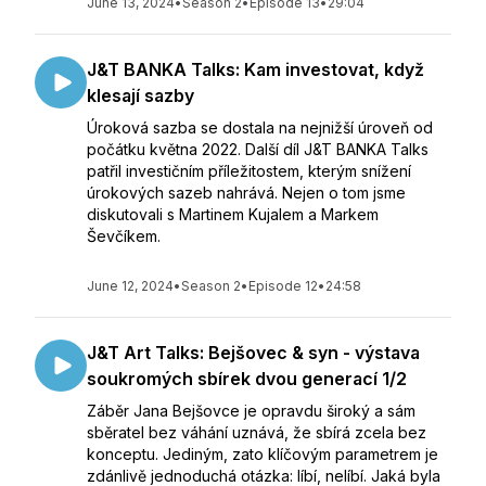
June 13, 2024
•
Season 2
•
Episode 13
•
29:04
J&T BANKA Talks: Kam investovat, když
klesají sazby
Úroková sazba se dostala na nejnižší úroveň od
počátku května 2022. Další díl J&T BANKA Talks
patřil investičním příležitostem, kterým snížení
úrokových sazeb nahrává. Nejen o tom jsme
diskutovali s Martinem Kujalem a Markem
Ševčíkem.
June 12, 2024
•
Season 2
•
Episode 12
•
24:58
J&T Art Talks: Bejšovec & syn - výstava
soukromých sbírek dvou generací 1/2
Záběr Jana Bejšovce je opravdu široký a sám
sběratel bez váhání uznává, že sbírá zcela bez
konceptu. Jediným, zato klíčovým parametrem je
zdánlivě jednoduchá otázka: líbí, nelíbí. Jaká byla