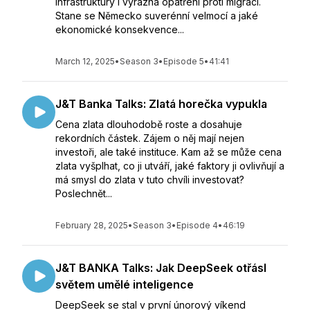
infrastruktury i výrazná opatření proti migraci.
Stane se Německo suverénní velmocí a jaké
ekonomické konsekvence...
March 12, 2025
•
Season 3
•
Episode 5
•
41:41
J&T Banka Talks: Zlatá horečka vypukla
Cena zlata dlouhodobě roste a dosahuje
rekordních částek. Zájem o něj mají nejen
investoři, ale také instituce. Kam až se může cena
zlata vyšplhat, co ji utváří, jaké faktory ji ovlivňují a
má smysl do zlata v tuto chvíli investovat?
Poslechnět...
February 28, 2025
•
Season 3
•
Episode 4
•
46:19
J&T BANKA Talks: Jak DeepSeek otřásl
světem umělé inteligence
DeepSeek se stal v první únorový víkend