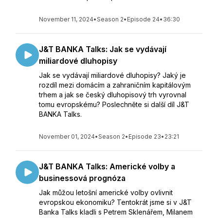
November 11, 2024
•
Season 2
•
Episode 24
•
36:30
J&T BANKA Talks: Jak se vydávají
miliardové dluhopisy
Jak se vydávají miliardové dluhopisy? Jaký je
rozdíl mezi domácím a zahraničním kapitálovým
trhem a jak se český dluhopisový trh vyrovnal
tomu evropskému? Poslechněte si další díl J&T
BANKA Talks.
November 01, 2024
•
Season 2
•
Episode 23
•
23:21
J&T BANKA Talks: Americké volby a
businessová prognóza
Jak můžou letošní americké volby ovlivnit
evropskou ekonomiku? Tentokrát jsme si v J&T
Banka Talks kladli s Petrem Sklenářem, Milanem