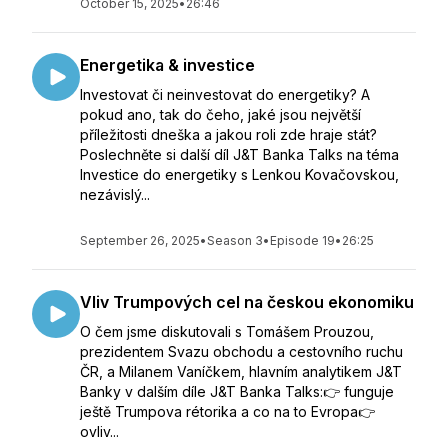
October 15, 2025
•
26:46
Energetika & investice
Investovat či neinvestovat do energetiky? A
pokud ano, tak do čeho, jaké jsou největší
příležitosti dneška a jakou roli zde hraje stát?
Poslechněte si další díl J&T Banka Talks na téma
Investice do energetiky s Lenkou Kovačovskou,
nezávislý...
September 26, 2025
•
Season 3
•
Episode 19
•
26:25
Vliv Trumpových cel na českou ekonomiku
O čem jsme diskutovali s Tomášem Prouzou,
prezidentem Svazu obchodu a cestovního ruchu
ČR, a Milanem Vaníčkem, hlavním analytikem J&T
Banky v dalším díle J&T Banka Talks:👉 funguje
ještě Trumpova rétorika a co na to Evropa👉
ovliv...