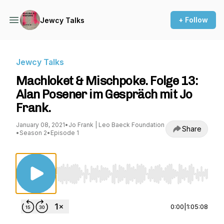
+ Follow
Jewcy Talks
Jewcy Talks
Machloket & Mischpoke. Folge 13:
Alan Posener im Gespräch mit Jo
Frank.
January 08, 2021
•
Jo Frank | Leo Baeck Foundation
Share
•
Season 2
•
Episode 1
Use Left/Right to seek, Home/End to jump to st
0:00
|
1:05:08