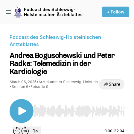
Podcast des Schleswig-
+ Follow
Holsteinischen Ärzteblattes
Podcast des Schleswig-Holsteinischen
Ärzteblattes
Andrea Boguschewski und Peter
Radke: Telemedizin in der
Kardiologie
March 06, 2025
•
Ärztekammer Schleswig-Holstein
Share
•
Season 6
•
Episode 9
Use Left/Right to seek, Home/End to jump to st
0:00
|
22:04