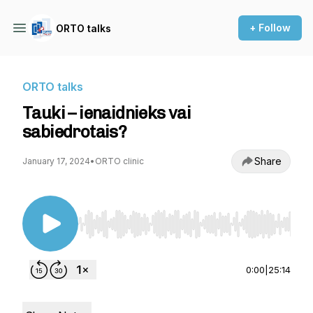
+ Follow
ORTO talks
ORTO talks
Tauki – ienaidnieks vai
sabiedrotais?
Share
January 17, 2024
•
ORTO clinic
Use Left/Right to seek, Home/End to jump to st
0:00
|
25:14