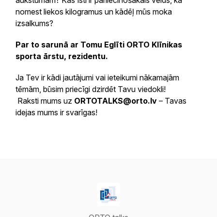
aukstumam? Kas īsti ir pārliecinošākais veids, kā
nomest liekos kilogramus un kādēļ mūs moka
izsalkums?
Par to sarunā ar Tomu Eglīti ORTO Klīnikas
sporta ārstu, rezidentu.
Ja Tev ir kādi jautājumi vai ieteikumi nākamajām
tēmām, būsim priecīgi dzirdēt Tavu viedokli!
Raksti mums uz
ORTOTALKS@orto.lv
– Tavas
idejas mums ir svarīgas!