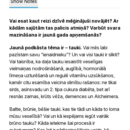
Show Notes
Vai esat kaut reizi dzīvē mēģinājuši novājēt? Ar
kādām sajūtām tas palicis atmiņā? Varbūt svara
mazināšana ir jaunā gada apņemšanās?
Jaunā podkāsta tēma ir – tauki.
Vai mēs labi
pazīstam savu “ienaidnieku”? Un vai visi tauki ir slikti?
Vai taisnība, ka daļa tauku iesaistīti veselīgas
vielmaiņas nodrošināšanā, auglībā, hormonālā
līmeņa uzturēšanā un regulē vitamīnu uzsūkšanos,
kamēr citu esamība veicina slimību rašanos: ne tikai
sirds, asinsvadu un 2. tipa cukura diabēta, bet arī
resnās zarnas, krūts vēža, demences un Alcheimera.
Baltie, brūnie, bēšie tauki. kas tie tādi un kāda to loma
mūsu veselībā? Vai un kā iespējams iegūt vairāk
brūno tauku? Kāda ietekme šai procesā ir