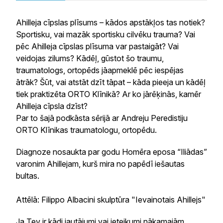
Ahilleja cīpslas plīsums – kādos apstākļos tas notiek?
Sportisku, vai mazāk sportisku cilvēku trauma? Vai
pēc Ahilleja cīpslas plīsuma var pastaigāt? Vai
veidojas zilums? Kādēļ, gūstot šo traumu,
traumatologs, ortopēds jāapmeklē pēc iespējas
ātrāk? Šūt, vai atstāt dzīt tāpat – kāda pieeja un kādēļ
tiek praktizēta ORTO Klīnikā? Ar ko jārēķinās, kamēr
Ahilleja cīpsla dzīst?
Par to šajā podkāsta sērijā ar Andreju Peredistiju
ORTO Klīnikas traumatologu, ortopēdu.
Diagnoze nosaukta par godu Homēra eposa “Iliādas”
varonim Ahillejam, kurš mira no papēdī iešautas
bultas.
Attēlā: Filippo Albacini skulptūra "Ievainotais Ahillejs"
Ja Tev ir kādi jautājumi vai ieteikumi nākamajām