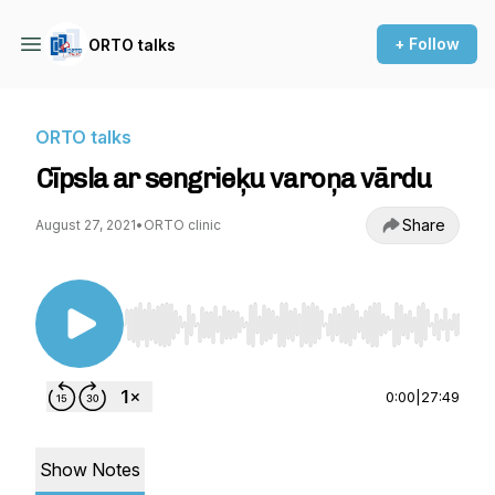
+ Follow
ORTO talks
ORTO talks
Cīpsla ar sengrieķu varoņa vārdu
Share
August 27, 2021
•
ORTO clinic
Use Left/Right to seek, Home/End to jump to st
0:00
|
27:49
Show Notes