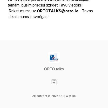
tēmām, būsim priecīgi dzirdēt Tavu viedokli!
Raksti mums uz
ORTOTALKS@orto.lv
– Tavas
idejas mums ir svarīgas!
ORTO talks
Visit our Website page
All content © 2026 ORTO talks