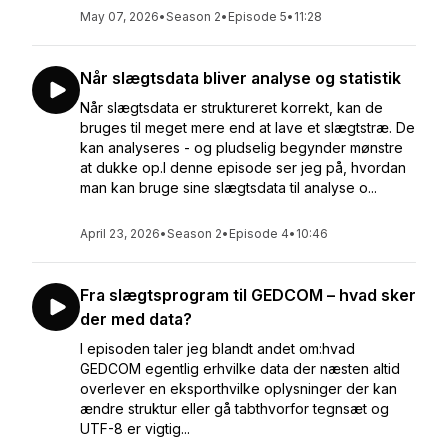
May 07, 2026
•
Season 2
•
Episode 5
•
11:28
Når slægtsdata bliver analyse og statistik
Når slægtsdata er struktureret korrekt, kan de
bruges til meget mere end at lave et slægtstræ. De
kan analyseres - og pludselig begynder mønstre
at dukke op.I denne episode ser jeg på, hvordan
man kan bruge sine slægtsdata til analyse o...
April 23, 2026
•
Season 2
•
Episode 4
•
10:46
Fra slægtsprogram til GEDCOM – hvad sker
der med data?
I episoden taler jeg blandt andet om:hvad
GEDCOM egentlig erhvilke data der næsten altid
overlever en eksporthvilke oplysninger der kan
ændre struktur eller gå tabthvorfor tegnsæt og
UTF-8 er vigtig...