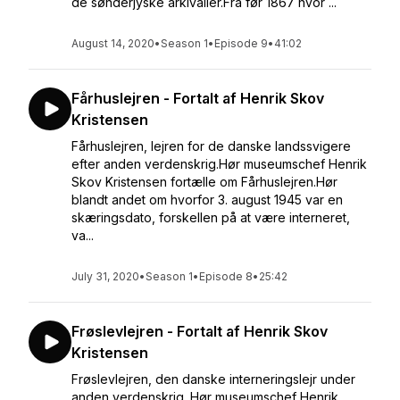
de sønderjyske arkivalier.Fra før 1867 hvor ...
August 14, 2020
•
Season 1
•
Episode 9
•
41:02
Fårhuslejren - Fortalt af Henrik Skov
Kristensen
Fårhuslejren, lejren for de danske landssvigere
efter anden verdenskrig.Hør museumschef Henrik
Skov Kristensen fortælle om Fårhuslejren.Hør
blandt andet om hvorfor 3. august 1945 var en
skæringsdato, forskellen på at være interneret,
va...
July 31, 2020
•
Season 1
•
Episode 8
•
25:42
Frøslevlejren - Fortalt af Henrik Skov
Kristensen
Frøslevlejren, den danske interneringslejr under
anden verdenskrig. Hør museumschef Henrik