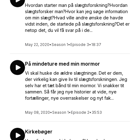
Hvordan starter man på slægtsforskning?Hvordan
slægtsforsker man?Hvor kan jeg søge information
om min slægt?Hvad ville andre ønske de havde
vidst inden, de startede på slægtsforskning?Det er
netop det, du vil få svar på i de...
May 22, 2020
•
Season 1
•
Episode 3
•
18:37
På mindeture med min mormor
Vi skal huske de ældre slægtninge. Det er dem,
der virkelig kan give liv til slægtsforskningen. Jeg
selv har et tæt bånd til min mormor. Vi snakker tit
sammen. Så får jeg nye historier at vide, nye
fortællinger, nye overraskelser og nyt fak...
May 08, 2020
•
Season 1
•
Episode 2
•
35:53
Kirkebøger