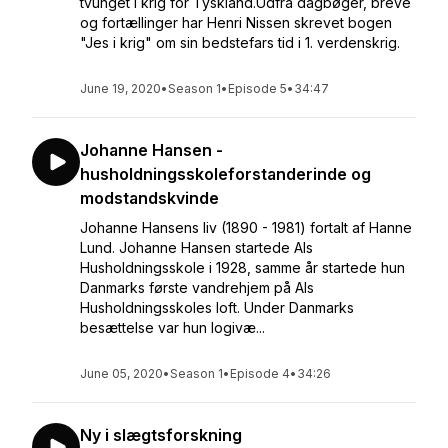
tvunget i krig for Tyskland.Udfra dagbøger, breve
og fortællinger har Henri Nissen skrevet bogen
"Jes i krig" om sin bedstefars tid i 1. verdenskrig.
June 19, 2020
•
Season 1
•
Episode 5
•
34:47
Johanne Hansen -
husholdningsskoleforstanderinde og
modstandskvinde
Johanne Hansens liv (1890 - 1981) fortalt af Hanne
Lund. Johanne Hansen startede Als
Husholdningsskole i 1928, samme år startede hun
Danmarks første vandrehjem på Als
Husholdningsskoles loft. Under Danmarks
besættelse var hun logivæ...
June 05, 2020
•
Season 1
•
Episode 4
•
34:26
Ny i slægtsforskning