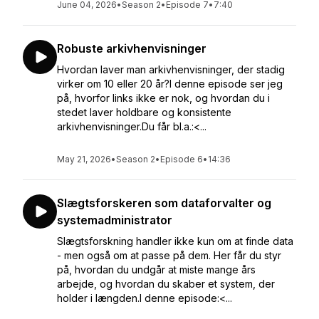
June 04, 2026
•
Season 2
•
Episode 7
•
7:40
Robuste arkivhenvisninger
Hvordan laver man arkivhenvisninger, der stadig
virker om 10 eller 20 år?I denne episode ser jeg
på, hvorfor links ikke er nok, og hvordan du i
stedet laver holdbare og konsistente
arkivhenvisninger.Du får bl.a.:<...
May 21, 2026
•
Season 2
•
Episode 6
•
14:36
Slægtsforskeren som dataforvalter og
systemadministrator
Slægtsforskning handler ikke kun om at finde data
- men også om at passe på dem. Her får du styr
på, hvordan du undgår at miste mange års
arbejde, og hvordan du skaber et system, der
holder i længden.I denne episode:<...