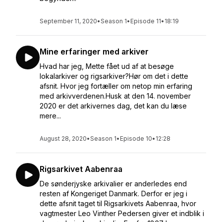
September 11, 2020
•
Season 1
•
Episode 11
•
18:19
Mine erfaringer med arkiver
Hvad har jeg, Mette fået ud af at besøge
lokalarkiver og rigsarkiver?Hør om det i dette
afsnit. Hvor jeg fortæller om netop min erfaring
med arkivverdenen.Husk at den 14. november
2020 er det arkivernes dag, det kan du læse
mere...
August 28, 2020
•
Season 1
•
Episode 10
•
12:28
Rigsarkivet Aabenraa
De sønderjyske arkivalier er anderledes end
resten af Kongeriget Danmark. Derfor er jeg i
dette afsnit taget til Rigsarkivets Aabenraa, hvor
vagtmester Leo Vinther Pedersen giver et indblik i