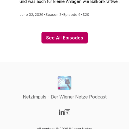
und was auch für kleine Anlagen wie Balkonkraftwe...
June 02, 2026
•
Season 2
•
Episode 6
•
1:20
See All Episodes
NetzImpuls - Der Wiener Netze Podcast
Visit our LinkedIn page
Visit our Website page
All content © 2026 Wiener Netze