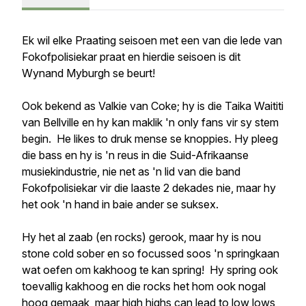
Ek wil elke Praating seisoen met een van die lede van
Fokofpolisiekar praat en hierdie seisoen is dit
Wynand Myburgh se beurt!
Ook bekend as Valkie van Coke; hy is die Taika Waititi
van Bellville en hy kan maklik 'n only fans vir sy stem
begin. He likes to druk mense se knoppies. Hy pleeg
die bass en hy is 'n reus in die Suid-Afrikaanse
musiekindustrie, nie net as 'n lid van die band
Fokofpolisiekar vir die laaste 2 dekades nie, maar hy
het ook 'n hand in baie ander se suksex.
Hy het al zaab (en rocks) gerook, maar hy is nou
stone cold sober en so focussed soos 'n springkaan
wat oefen om kakhoog te kan spring! Hy spring ook
toevallig kakhoog en die rocks het hom ook nogal
hoog gemaak, maar high highs can lead to low lows