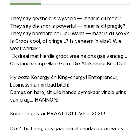
They say grysheid is wysheid — maar is dit mooi?
They say die snor is powerful — maar is dit pragtig?
They say borshare hou jou warm — maar is dit sexy?
Is Crocs cool, of cringe...? Is veneers ’n vibe? Wie
weet werklik?
Ek draai met hierdie groot vrae na ons gas vandag...
Ons land se top Glam Guru. Die Afrikaanse Ken Doll.
Hy ooze Kenergy én King-energy! Entrepreneur,
businessman en bad bitch!
Dames en here, sit julle hande bymekaar vir die prins
van prag... HANNON!
Kom join ons vir PRAATING LIVE in 2026!
Don't be bang, ons gaan almal eendag dood wees.