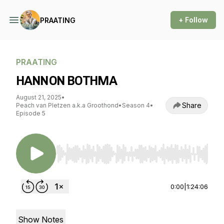
+ Follow
PRAATING
PRAATING
HANNON BOTHMA
August 21, 2025
•
Share
Peach van Pletzen a.k.a Groothond
•
Season 4
•
Episode 5
Use Left/Right to seek, Home/End to jump to st
0:00
|
1:24:06
Show Notes