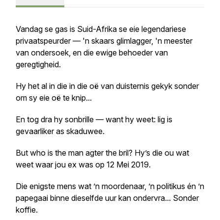
Vandag se gas is Suid-Afrika se eie legendariese
privaatspeurder — 'n skaars glimlagger, 'n meester
van ondersoek, en die ewige behoeder van
geregtigheid.
Hy het al in die in die oë van duisternis gekyk sonder
om sy eie oë te knip...
En tog dra hy sonbrille — want hy weet: lig is
gevaarliker as skaduwee.
But who is the man agter the bril? Hy’s die ou wat
weet waar jou ex was op 12 Mei 2019.
Die enigste mens wat ’n moordenaar, ’n politikus én ’n
papegaai binne dieselfde uur kan ondervra... Sonder
koffie.