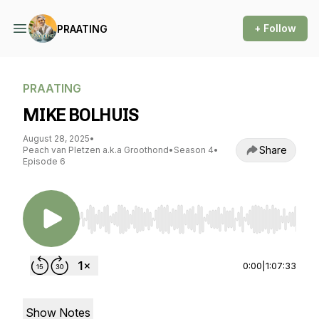
+ Follow
PRAATING
PRAATING
MIKE BOLHUIS
August 28, 2025
•
Share
Peach van Pletzen a.k.a Groothond
•
Season 4
•
Episode 6
Use Left/Right to seek, Home/End to jump to st
0:00
|
1:07:33
Show Notes