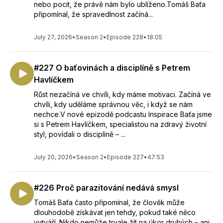
nebo pocit, že právě nám bylo ublíženo.Tomáš Baťa
připomínal, že spravedlnost začíná...
July 27, 2026
•
Season 2
•
Episode 228
•
18:05
#227 O baťovinách a disciplíně s Petrem
Havlíčkem
Růst nezačíná ve chvíli, kdy máme motivaci. Začíná ve
chvíli, kdy uděláme správnou věc, i když se nám
nechce.V nové epizodě podcastu Inspirace Baťa jsme
si s Petrem Havlíčkem, specialistou na zdravý životní
styl, povídali o disciplíně – ...
July 20, 2026
•
Season 2
•
Episode 227
•
47:53
#226 Proč parazitování nedává smysl
Tomáš Baťa často připomínal, že člověk může
dlouhodobě získávat jen tehdy, pokud také něco
vytváří. Nikdo nemůže trvale žít na úkor druhých – ani