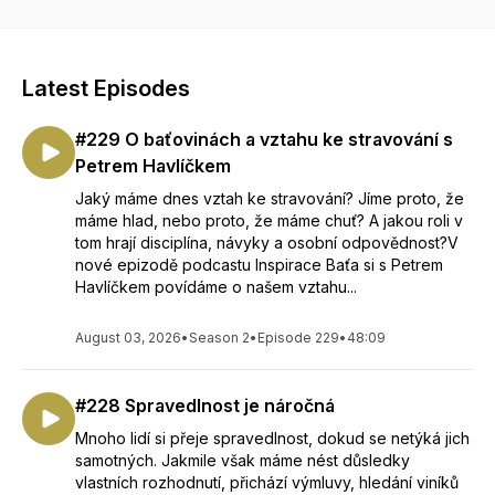
nejsou jenom boty, Baťa je životní styl. Jestli máte odvahu
začít budovat nejprve sebe, jste tady správně.
Latest Episodes
#229 O baťovinách a vztahu ke stravování s
Petrem Havlíčkem
Jaký máme dnes vztah ke stravování? Jíme proto, že
máme hlad, nebo proto, že máme chuť? A jakou roli v
tom hrají disciplína, návyky a osobní odpovědnost?V
nové epizodě podcastu Inspirace Baťa si s Petrem
Havlíčkem povídáme o našem vztahu...
August 03, 2026
•
Season 2
•
Episode 229
•
48:09
#228 Spravedlnost je náročná
Mnoho lidí si přeje spravedlnost, dokud se netýká jich
samotných. Jakmile však máme nést důsledky
vlastních rozhodnutí, přichází výmluvy, hledání viníků