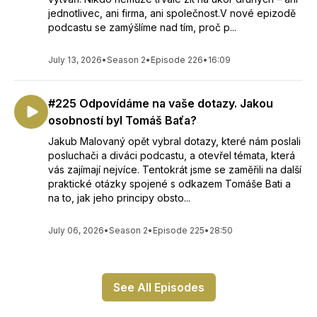
jednotlivec, ani firma, ani společnost.V nové epizodě
podcastu se zamýšlíme nad tím, proč p...
July 13, 2026
•
Season 2
•
Episode 226
•
16:09
#225 Odpovídáme na vaše dotazy. Jakou
osobností byl Tomáš Baťa?
Jakub Malovaný opět vybral dotazy, které nám poslali
posluchači a diváci podcastu, a otevřel témata, která
vás zajímají nejvíce. Tentokrát jsme se zaměřili na další
praktické otázky spojené s odkazem Tomáše Bati a
na to, jak jeho principy obsto...
July 06, 2026
•
Season 2
•
Episode 225
•
28:50
See All Episodes