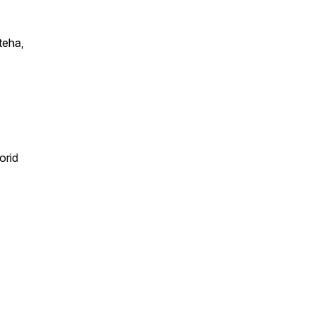
teha,
orid