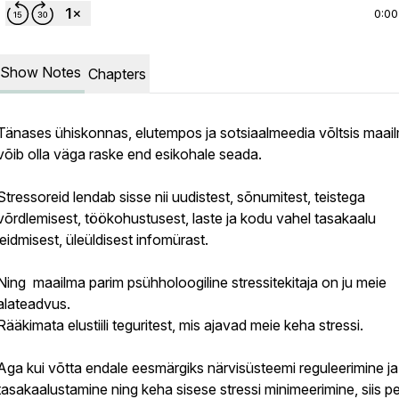
0:00
Show Notes
Chapters
Tänases ühiskonnas, elutempos ja sotsiaalmeedia võltsis maai
võib olla väga raske end esikohale seada.
Stressoreid lendab sisse nii uudistest, sõnumitest, teistega
võrdlemisest, töökohustusest, laste ja kodu vahel tasakaalu
leidmisest, üleüldisest infomürast.
Ning maailma parim psühholoogiline stressitekitaja on ju meie
alateadvus.
Rääkimata elustiili teguritest, mis ajavad meie keha stressi.
Aga kui võtta endale eesmärgiks närvisüsteemi reguleerimine ja
tasakaalustamine ning keha sisese stressi minimeerimine, siis 