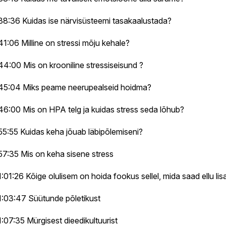
38:36 Kuidas ise närvisüsteemi tasakaalustada?
41:06 Milline on stressi mõju kehale?
44:00 Mis on krooniline stressiseisund ?
45:04 Miks peame neerupealseid hoidma?
46:00 Mis on HPA telg ja kuidas stress seda lõhub?
55:55 Kuidas keha jõuab läbipõlemiseni?
57:35 Mis on keha sisene stress
1:01:26 Kõige olulisem on hoida fookus sellel, mida saad ellu li
1:03:47 Süütunde põletikust
1:07:35 Mürgisest dieedikultuurist