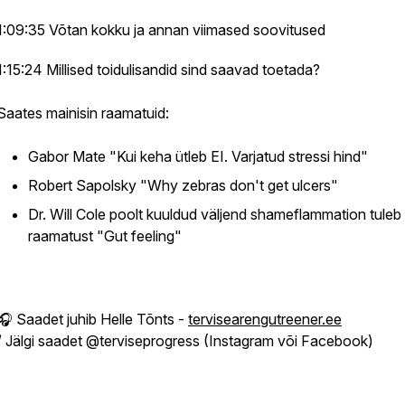
1:09:35 Võtan kokku ja annan viimased soovitused
1:15:24 Millised toidulisandid sind saavad toetada?
Saates mainisin raamatuid:
Gabor Mate "Kui keha ütleb EI. Varjatud stressi hind"
Robert Sapolsky "Why zebras don't get ulcers"
Dr. Will Cole poolt kuuldud väljend
shameflammation
tuleb
raamatust "Gut feeling"
🎧 Saadet juhib Helle Tõnts -
tervisearengutreener.ee
/ Jälgi saadet @terviseprogress (Instagram või Facebook)