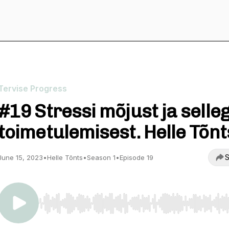
Tervise Progress
#19 Stressi mõjust ja selle
toimetulemisest. Helle Tõnt
S
June 15, 2023
•
Helle Tõnts
•
Season 1
•
Episode 19
Use Left/Right to seek, Home/End to jump to start o