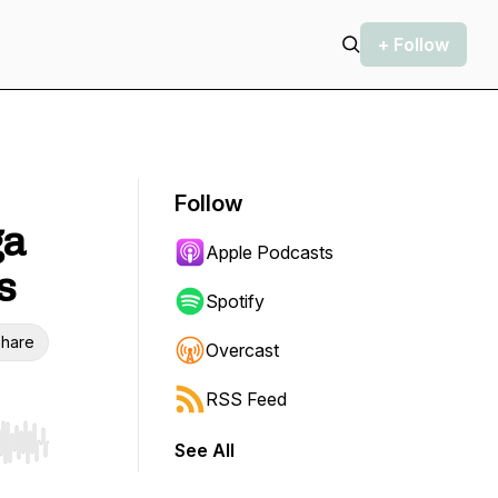
+ Follow
Follow
ga
Apple Podcasts
s
Spotify
hare
Overcast
RSS Feed
See All
r end. Hold shift to jump forward or backward.