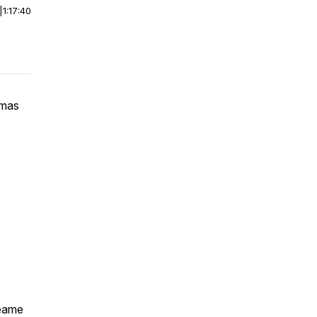
|
1:17:40
lmas
peame