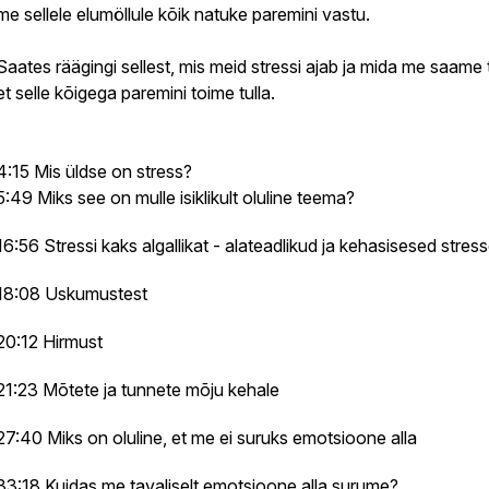
me sellele elumöllule kõik natuke paremini vastu.
Saates räägingi sellest, mis meid stressi ajab ja mida me saame 
et selle kõigega paremini toime tulla.
4:15 Mis üldse on stress?
5:49 Miks see on mulle isiklikult oluline teema?
16:56 Stressi kaks algallikat - alateadlikud ja kehasisesed stress
18:08 Uskumustest
20:12 Hirmust
21:23 Mõtete ja tunnete mõju kehale
27:40 Miks on oluline, et me ei suruks emotsioone alla
33:18 Kuidas me tavaliselt emotsioone alla surume?