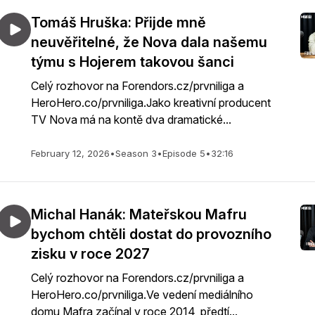
Tomáš Hruška: Přijde mně
neuvěřitelné, že Nova dala našemu
týmu s Hojerem takovou šanci
Celý rozhovor na Forendors.cz/prvniliga a
HeroHero.co/prvniliga.Jako kreativní producent
TV Nova má na kontě dva dramatické...
February 12, 2026
•
Season 3
•
Episode 5
•
32:16
Michal Hanák: Mateřskou Mafru
bychom chtěli dostat do provozního
zisku v roce 2027
Celý rozhovor na Forendors.cz/prvniliga a
HeroHero.co/prvniliga.Ve vedení mediálního
domu Mafra začínal v roce 2014, předtí...