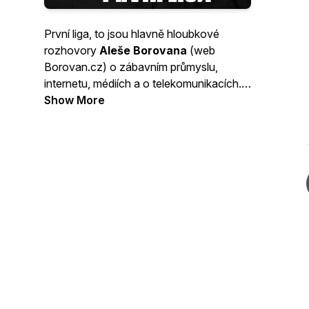
První liga, to jsou hlavně hloubkové
rozhovory
Aleše Borovana
(web
Borovan.cz) o zábavním průmyslu,
internetu, médiích a o telekomunikacích.
S lidmi, kteří v těchto oborech patří ke
Show More
špičce. Kompletní interview na
Forendors/prvniliga.
Publikujeme
rovněž záznamy ze zajímavých
tiskových konferencí.