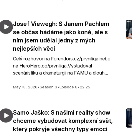
Josef Viewegh: S Janem Pachlem
se občas hádáme jako koně, ale s
ním jsem udělal jedny z mých
nejlepších věcí
Celý rozhovor na Forendors.cz/prvniliga nebo
na HeroHero.co/prvniliga.Vystudoval
scenáristiku a dramaturgii na FAMU a dlouh...
May 18, 2026
•
Season 3
•
Episode 8
•
22:25
Samo Jaško: S našimi reality show
chceme vybudovat komplexní svět,
který pokryje všechny typy emocí