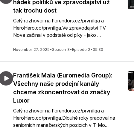
hádek politiků ve zpravodajství už
tak trochu dost
Celý rozhovor na Forendors.cz/prvniliga a
HeroHero.co/prvniliga.Ve zpravodajství TV
Nova začínal v podstatě od píky - jako ...
November 27, 2025
•
Season 3
•
Episode 2
•
35:30
František Mala (Euromedia Group):
Všechny naše prodejní kanály
chceme zkoncentrovat do značky
Luxor
Celý rozhovor na Forendors.cz/prvniliga a
HeroHero.co/prvniliga.Dlouhé roky pracoval na
seniorních manažerských pozicích v T-Mo...