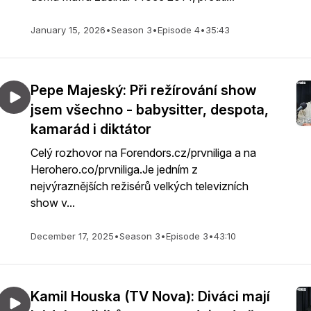
January 15, 2026
•
Season 3
•
Episode 4
•
35:43
Pepe Majeský: Při režírování show
jsem všechno - babysitter, despota,
kamarád i diktátor
Celý rozhovor na Forendors.cz/prvniliga a na
Herohero.co/prvniliga.Je jedním z
nejvýraznějších režisérů velkých televizních
show v...
December 17, 2025
•
Season 3
•
Episode 3
•
43:10
Kamil Houska (TV Nova): Diváci mají