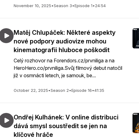
November 10, 2025
•
Season 3
•
Episode 1
•
24:54
Matěj Chlupáček: Některé aspekty
nové podpory audiovize mohou
kinematografii hluboce poškodit
Celý rozhovor na Forendors.cz/prvniliga a na
HeroHero.co/prvniliga.Svůj filmový debut natočil
již v osmnácti letech, je samouk, be...
October 22, 2025
•
Season 2
•
Episode 16
•
41:35
Ondřej Kulhánek: V online distribuci
dává smysl soustředit se jen na
klíčové hráče