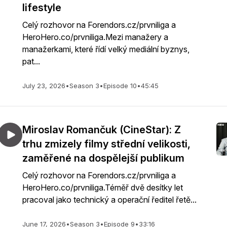
lifestyle
Celý rozhovor na Forendors.cz/prvniliga a
HeroHero.co/prvniliga.Mezi manažery a
manažerkami, které řídí velký mediální byznys,
pat...
July 23, 2026
•
Season 3
•
Episode 10
•
45:45
Miroslav Romančuk (CineStar): Z
trhu zmizely filmy střední velikosti,
zaměřené na dospělejší publikum
Celý rozhovor na Forendors.cz/prvniliga a
HeroHero.co/prvniliga.Téměř dvě desítky let
pracoval jako technický a operační ředitel řetě...
June 17, 2026
•
Season 3
•
Episode 9
•
33:16