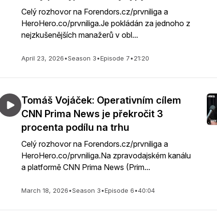
Celý rozhovor na Forendors.cz/prvniliga a
HeroHero.co/prvniliga.Je pokládán za jednoho z
nejzkušenějších manažerů v obl...
April 23, 2026
•
Season 3
•
Episode 7
•
21:20
Tomáš Vojáček: Operativním cílem
CNN Prima News je překročit 3
procenta podílu na trhu
Celý rozhovor na Forendors.cz/prvniliga a
HeroHero.co/prvniliga.Na zpravodajském kanálu
a platformě CNN Prima News (Prim...
March 18, 2026
•
Season 3
•
Episode 6
•
40:04