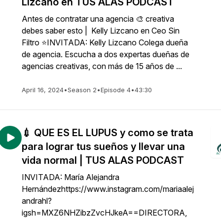
Lizcano en TUS ALAS PODCAST
Antes de contratar una agencia 🎨 creativa
debes saber esto | Kelly Lizcano en Ceo Sin
Filtro ⭐INVITADA: Kelly Lizcano Colega dueña
de agencia. Escucha a dos expertas dueñas de
agencias creativas, con más de 15 años de ...
April 16, 2024
•
Season 2
•
Episode 4
•
43:30
💉 QUE ES EL LUPUS y como se trata
para lograr tus sueños y llevar una
vida normal | TUS ALAS PODCAST
INVITADA: María Alejandra
Hernándezhttps://www.instagram.com/mariaalej
andrahl?
igsh=MXZ6NHZibzZvcHJkeA==DIRECTORA,