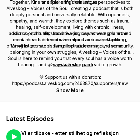
Together, Kine and Paal bring their unique perspectives to
to explore life’s challenges.
Alveskog – Voices of the Soul
, creating a podcast that is both
deeply personal and universally relatable. With openness,
empathy, and warmth, they explore themes such as trauma
healing, self-development, living with chronic illness,
addiction, spirituality, and breaking down the stigma around
Join us on this transformative journey as we explore the
mental health. Their conversations are raw yet uplifting,
human mind and soul with respect and understanding.
offering listeners tools for reflection, learning, and community.
Whether you are seeking inspiration or simply a sense of
belonging in your own struggles,
Alveskog – Voices of the
Soul
is here to remind you that every soul has a voice worth
hearing – and every challenge can lead to growth.
🌿
www.alveskog.com
💚 Support us with a donation:
https://podcast.alveskog.com/2463870/supporters/new
Show More
Latest Episodes
Vi er tilbake - etter stillhet og refleksjon