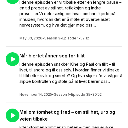
I denne episoden er vi tilbake etter en lengre pause –
en tid preget av stillhet, refleksjon og indre
prosesser.Vi deler ærlig om hva som har skjedd på
innsiden, hvordan det er å møte et overbelastet
nervesystem, og hva det gjør med oss ...
May 03, 2026
•
Season 3
•
Episode 1
•
52:12
Når hjertet åpner seg for tillit
I denne episoden snakker Kine og Paal om tillit – til
livet, til andre og til oss selv. Hvordan finner vi tilbake
til tillit etter svik og smerte? Og hva skjer når vi våger å
slippe kontrollen og stole på at livet bærer oss...
November 14, 2025
•
Season 1
•
Episode 35
•
30:52
Mellom tomhet og fred – om stillhet, uro og
veien tilbake
Etter stormen kommer stillheten – men den er ikke