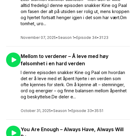
alltid fredelig.I denne episoden snakker Kine og Paal
om fasen der alt på utsiden ser rolig ut, mens kroppen
og hjertet fortsatt henger igjen i det som har vært.Om
tomhet, uro...
November 07, 2025
•
Season 1
•
Episode 34
•
31:23
Mellom to verdener – Å leve med høy
følsomhet i en hard verden
I denne episoden snakker Kine og Paal om hvordan
det er å leve med et åpent hjerte i en verden som
ofte kjennes for sterk. Om å kjenne alt – stemninger,
ord og energier – og finne balansen mellom åpenhet
og beskyttelse.De deler e...
October 31, 2025
•
Season 1
•
Episode 33
•
35:51
You Are Enough – Always Have, Always Will