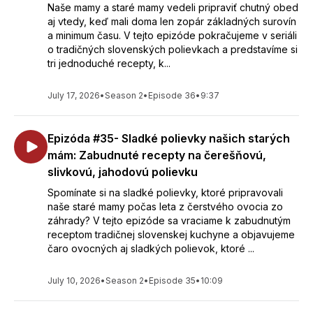
Naše mamy a staré mamy vedeli pripraviť chutný obed
aj vtedy, keď mali doma len zopár základných surovín
a minimum času. V tejto epizóde pokračujeme v seriáli
o tradičných slovenských polievkach a predstavíme si
tri jednoduché recepty, k...
July 17, 2026
•
Season 2
•
Episode 36
•
9:37
Epizóda #35- Sladké polievky našich starých
mám: Zabudnuté recepty na čerešňovú,
slivkovú, jahodovú polievku
Spomínate si na sladké polievky, ktoré pripravovali
naše staré mamy počas leta z čerstvého ovocia zo
záhrady? V tejto epizóde sa vraciame k zabudnutým
receptom tradičnej slovenskej kuchyne a objavujeme
čaro ovocných aj sladkých polievok, ktoré ...
July 10, 2026
•
Season 2
•
Episode 35
•
10:09