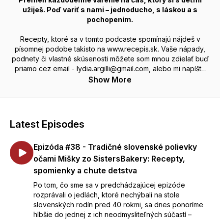
užiješ. Poď variť s nami – jednoducho, s láskou a s
pochopením.
Recepty, ktoré sa v tomto podcaste spomínajú nájdeš v
písomnej podobe takisto na www.recepis.sk. Vaše nápady,
podnety či vlastné skúsenosti môžete som mnou zdielať buď
priamo cez email - lydia.argilli@gmail.com, alebo mi napíšte
cez facebook -
(20+) Facebook
už teraz sa teším na vaše
Show More
správy.
Latest Episodes
Epizóda #38 - Tradičné slovenské polievky
očami Mišky zo SistersBakery: Recepty,
spomienky a chute detstva
Po tom, čo sme sa v predchádzajúcej epizóde
rozprávali o jedlách, ktoré nechýbali na stole
slovenských rodín pred 40 rokmi, sa dnes ponoríme
hlbšie do jednej z ich neodmysliteľných súčastí –