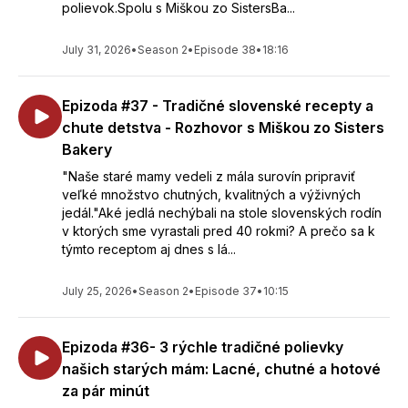
polievok.Spolu s Miškou zo SistersBa...
July 31, 2026
•
Season 2
•
Episode 38
•
18:16
Epizoda #37 - Tradičné slovenské recepty a
chute detstva - Rozhovor s Miškou zo Sisters
Bakery
"Naše staré mamy vedeli z mála surovín pripraviť
veľké množstvo chutných, kvalitných a výživných
jedál."Aké jedlá nechýbali na stole slovenských rodín
v ktorých sme vyrastali pred 40 rokmi? A prečo sa k
týmto receptom aj dnes s lá...
July 25, 2026
•
Season 2
•
Episode 37
•
10:15
Epizoda #36- 3 rýchle tradičné polievky
našich starých mám: Lacné, chutné a hotové
za pár minút