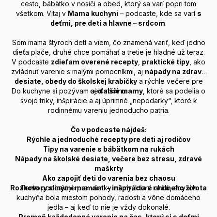
cesto, bábätko v nosiči a obed, ktorý sa varí popri tom
všetkom. Vitaj v
Mama kuchyni
– podcaste, kde sa varí
s
deťmi, pre deti a hlavne – srdcom
.
Som mama štyroch detí a viem, čo znamená variť, keď jedno
dieťa plače, druhé chce pomáhať a tretie je hladné už teraz.
V podcaste
zdieľam overené recepty
,
praktické tipy
, ako
zvládnuť varenie s malými pomocníkmi, aj
nápady na zdravé
desiate, obedy do školskej krabičky
a rýchle večere pre
Do kuchyne si pozývam aj
celú rodinu.
ďalšie mamy
, ktoré sa podelia o
svoje triky, inšpirácie a aj úprimné „nepodarky“, ktoré k
rodinnému vareniu jednoducho patria.
Čo v podcaste nájdeš:
Rýchle a jednoduché recepty pre deti aj rodičov
Tipy na varenie s bábätkom na rukách
Nápady na školské desiate, večere bez stresu, zdravé
maškrty
Ako zapojiť deti do varenia bez chaosu
Rozhovory s inými mamami – inšpirácia z reálneho života
Tento podcast je pre všetky mamy, ktoré chcú, aby ich
kuchyňa bola miestom pohody, radosti a vône domáceho
jedla – aj keď to nie je vždy dokonalé.
Premeň každodenné varenie na čas, ktorý si s deťmi