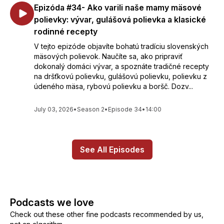
Epizóda #34- Ako varili naše mamy mäsové
polievky: vývar, gulášová polievka a klasické
rodinné recepty
V tejto epizóde objavíte bohatú tradíciu slovenských
mäsových polievok. Naučíte sa, ako pripraviť
dokonalý domáci vývar, a spoznáte tradičné recepty
na dršťkovú polievku, gulášovú polievku, polievku z
údeného mäsa, rybovú polievku a boršč. Dozv...
July 03, 2026
•
Season 2
•
Episode 34
•
14:00
See All Episodes
Podcasts we love
Check out these other fine podcasts recommended by us,