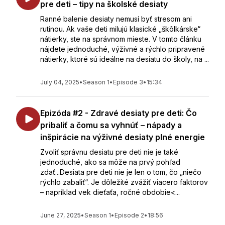
pre deti – tipy na školské desiaty
Ranné balenie desiaty nemusí byť stresom ani
rutinou. Ak vaše deti milujú klasické „škôlkárske“
nátierky, ste na správnom mieste. V tomto článku
nájdete jednoduché, výživné a rýchlo pripravené
nátierky, ktoré sú ideálne na desiatu do školy, na ...
July 04, 2025
•
Season 1
•
Episode 3
•
15:34
Epizóda #2 - Zdravé desiaty pre deti: Čo
pribaliť a čomu sa vyhnúť – nápady a
inšpirácie na výživné desiaty plné energie
Zvoliť správnu desiatu pre deti nie je také
jednoduché, ako sa môže na prvý pohľad
zdať...Desiata pre deti nie je len o tom, čo „niečo
rýchlo zabaliť“. Je dôležité zvážiť viacero faktorov
– napríklad vek dieťaťa, ročné obdobie<...
June 27, 2025
•
Season 1
•
Episode 2
•
18:56