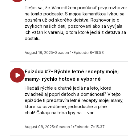
Teším sa, že Vám môžem ponúknuť prvý rozhovor
na tomto podcaste. S mojou kamarátkou Ivkou sa
poznám už od skorého detstva. Rozhovor je o
zvykoch našich detí, pozorovaní ako sa vyvíjala
ich vzťah k vareniu, o tom ktoré jedlá z detstva sa
dostali...
August 18, 2025
•
Season 1
•
Episode 8
•
19:53
Epizóda #7- Rýchle letné recepty mojej
mamy- rýchlo hotové a výborné
Hľadáš rýchle a chutné jedlá na leto, ktoré
zvládneš aj popri deťoch a domácnosti? V tejto
epizóde ti predstavím letné recepty mojej mamy,
ktoré sú osvedčené, jednoduché a plné
chuti! Čakajú na teba tipy na: – var...
August 08, 2025
•
Season 1
•
Episode 7
•
15:37