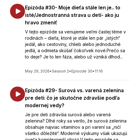
Epizóda #30- Moje dieťa stále len je.. to
isté/Jednostranná strava u detí- ako ju
hravo zmeniť
V tejto epizóde sa venujeme veľmi častej téme v
rodinách – dieťa, ktoré je stále len pár „istých“
jedál, ako cestoviny, chlieb alebo jednoduché
jedlá, a odmieta skúšať čokoľvek nové.Prečo sa
to deje? Je to len fáza, alebo už vzniká dlhod...
May 29, 2026
•
Season 2
•
Episode 30
•
11:16
Epizóda #29- Surová vs. varená zelenina
pre deti: čo je skutočne zdravšie podľa
modernej vedy?
Je pre deti zdravšia surová alebo varená
zelenina? Dlhé roky sa verilo, že surová zelenina
obsahuje najviac vitamínov a pri varení sa „ničí
všetko dôležité“. Moderné výskumy však ukazujú
oveľa komplexnejší obraz.V tejto epizóde sa