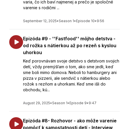
varia, čo ich baví najmenej a prečo je spoločné
varenie s rodičmi ...
September 12, 2025
•
Season 1
•
Episode 10
•
9:56
Epizóda #9 - ''Fastfood'' môjho detstva -
od rožka s nátierkou až po rezeň s kyslou
uhorkou
Keď porovnávam svoje detstvo s detstvom svojich
detí, vždy premýšľam o tom, ako sme jedli, keď
sme boli mimo domova. Neboli to hamburgery ani
pizza v pizzerii, ale sendvič s nátierkou alebo
rožok s rezňom a uhorkami. Keď sme išli do
obchodu, kú...
August 29, 2025
•
Season 1
•
Episode 9
•
9:47
Epizóda #8- Rozhovor - ako môže varenie
pomôcť k samostatnosti detí - Interview