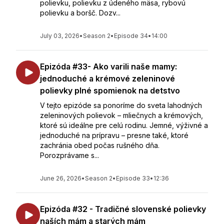
polievku, polievku z údeného mäsa, rybovú
polievku a boršč. Dozv...
July 03, 2026
•
Season 2
•
Episode 34
•
14:00
Epizóda #33- Ako varili naše mamy:
jednoduché a krémové zeleninové
polievky plné spomienok na detstvo
V tejto epizóde sa ponoríme do sveta lahodných
zeleninových polievok – mliečnych a krémových,
ktoré sú ideálne pre celú rodinu. Jemné, výživné a
jednoduché na prípravu – presne také, ktoré
zachránia obed počas rušného dňa.
Porozprávame s...
June 26, 2026
•
Season 2
•
Episode 33
•
12:36
Epizóda #32 - Tradičné slovenské polievky
naších mám a starých mám