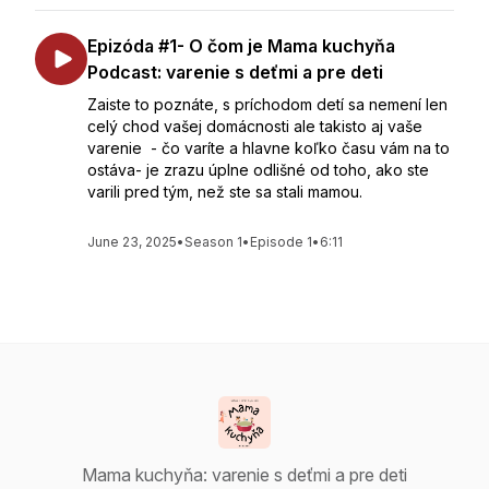
Epizóda #1- O čom je Mama kuchyňa
Podcast: varenie s deťmi a pre deti
Zaiste to poznáte, s príchodom detí sa nemení len
celý chod vašej domácnosti ale takisto aj vaše
varenie - čo varíte a hlavne koľko času vám na to
ostáva- je zrazu úplne odlišné od toho, ako ste
varili pred tým, než ste sa stali mamou.
June 23, 2025
•
Season 1
•
Episode 1
•
6:11
Mama kuchyňa: varenie s deťmi a pre deti