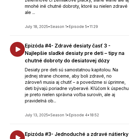
mnohé iné chutné dobroty, ktoré su nielen zdravé
ale ...
July 18, 2025
•
Season 1
•
Episode 5
•
11:29
Epizóda #4- Zdravé desiaty časť 3 -
Najlepšie sladké desiaty pre deti – tipy na
chutné dobroty do desiatovej dózy
Desiaty pre deti sú samostatnou kapitolou. Na
jednej strane chceme, aby boli zdravé, no
zároveň musia aj chutiť – a povedzme si úprimne,
deti bývajú poriadne vyberavé. Kľúčom k úspechu
je preto nielen správna voľba surovín, ale aj
pravidelná ob...
July 13, 2025
•
Season 1
•
Episode 4
•
18:52
Epizóda #3- Jednoduché a zdravé nátierky