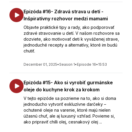
Epizóda #16- Zdravá strava u detí -
Inšpiratívny rozhovor medzi mamami
Objavte praktické tipy a rady, ako podporovať
zdravé stravovanie u detí. V našom rozhovore sa
dozviete, ako motivovať deti k vyváženej strave,
jednoduché recepty a alternatívy, ktoré im budú
chutiť.
December 01, 2025
•
Season 1
•
Episode 16
•
15:53
Epizóda #15- Ako si vyrobiť gurmánske
oleje do kuchyne krok za krokom
V tejto epizóde sa pozrieme na to, ako si doma
jednoducho vytvoriť exkluzívne darčeky –
ochutené oleje na varenie, ktoré majú nielen
úžasnú chuť, ale aj luxusný vzhľad. Povieme si,
ako pripraviť chilli olej, cesnakový olej ...