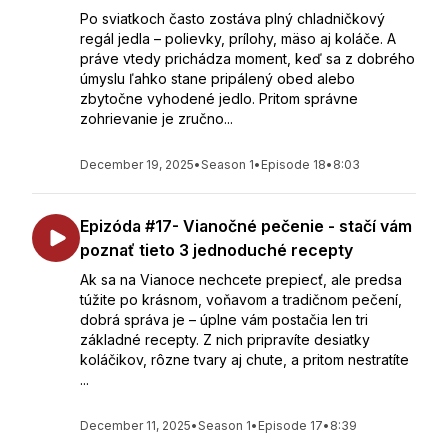
Po sviatkoch často zostáva plný chladničkový
regál jedla – polievky, prílohy, mäso aj koláče. A
práve vtedy prichádza moment, keď sa z dobrého
úmyslu ľahko stane pripálený obed alebo
zbytočne vyhodené jedlo. Pritom správne
zohrievanie je zručno...
December 19, 2025
•
Season 1
•
Episode 18
•
8:03
Epizóda #17- Vianočné pečenie - stačí vám
poznať tieto 3 jednoduché recepty
Ak sa na Vianoce nechcete prepiecť, ale predsa
túžite po krásnom, voňavom a tradičnom pečení,
dobrá správa je – úplne vám postačia len tri
základné recepty. Z nich pripravíte desiatky
koláčikov, rôzne tvary aj chute, a pritom nestratíte
...
December 11, 2025
•
Season 1
•
Episode 17
•
8:39