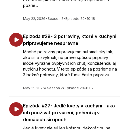
pozrie...
May 22, 2026
•
Season 2
•
Episode 29
•
10:18
Epizóda #28- 3 potraviny, ktoré v kuchyni
pripravujeme nesprávne
Mnohé potraviny pripravujeme automaticky tak,
ako sme zvyknutí, no práve spôsob prípravy
môže výrazne ovplyvniť ich chuť, konzistenciu aj
nutričnú hodnotu. V tejto epizóda sa pozrieme na
3 bežné potraviny, ktoré ľudia často pripravu...
May 15, 2026
•
Season 2
•
Episode 28
•
8:02
Epizóda #27- Jedlé kvety v kuchyni – ako
ich používať pri varení, pečení aj v
domácich sirupoch
Jedlé kvety nie sú len krásnou dekoráciou na