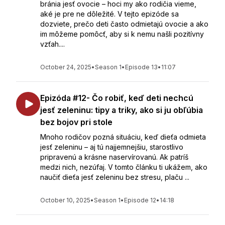
bránia jesť ovocie – hoci my ako rodičia vieme,
aké je pre ne dôležité. V tejto epizóde sa
dozviete, prečo deti často odmietajú ovocie a ako
im môžeme pomôcť, aby si k nemu našli pozitívny
vzťah....
October 24, 2025
•
Season 1
•
Episode 13
•
11:07
Epizóda #12- Čo robiť, keď deti nechcú
jesť zeleninu: tipy a triky, ako si ju obľúbia
bez bojov pri stole
Mnoho rodičov pozná situáciu, keď dieťa odmieta
jesť zeleninu – aj tú najjemnejšiu, starostlivo
pripravenú a krásne naservírovanú. Ak patríš
medzi nich, nezúfaj. V tomto článku ti ukážem, ako
naučiť dieťa jesť zeleninu bez stresu, plaču ...
October 10, 2025
•
Season 1
•
Episode 12
•
14:18