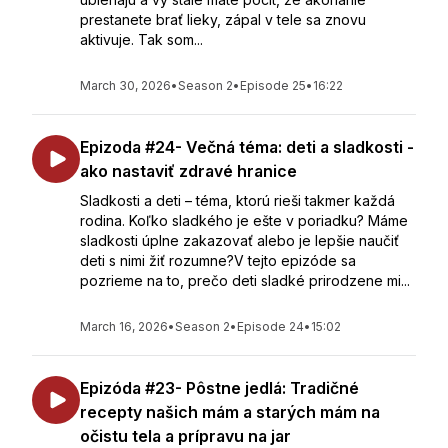
prestanete brať lieky, zápal v tele sa znovu
aktivuje. Tak som...
March 30, 2026
•
Season 2
•
Episode 25
•
16:22
Epizoda #24- Večná téma: deti a sladkosti -
ako nastaviť zdravé hranice
Sladkosti a deti – téma, ktorú rieši takmer každá
rodina. Koľko sladkého je ešte v poriadku? Máme
sladkosti úplne zakazovať alebo je lepšie naučiť
deti s nimi žiť rozumne?V tejto epizóde sa
pozrieme na to, prečo deti sladké prirodzene mi...
March 16, 2026
•
Season 2
•
Episode 24
•
15:02
Epizóda #23- Pôstne jedlá: Tradičné
recepty našich mám a starých mám na
očistu tela a prípravu na jar