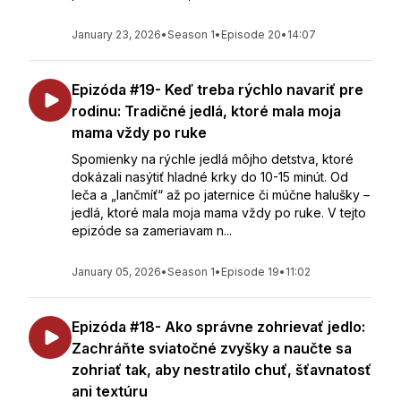
January 23, 2026
•
Season 1
•
Episode 20
•
14:07
Epizóda #19- Keď treba rýchlo navariť pre
rodinu: Tradičné jedlá, ktoré mala moja
mama vždy po ruke
Spomienky na rýchle jedlá môjho detstva, ktoré
dokázali nasýtiť hladné krky do 10-15 minút. Od
leča a „lančmíť“ až po jaternice či múčne halušky –
jedlá, ktoré mala moja mama vždy po ruke. V tejto
epizóde sa zameriavam n...
January 05, 2026
•
Season 1
•
Episode 19
•
11:02
Epizóda #18- Ako správne zohrievať jedlo:
Zachráňte sviatočné zvyšky a naučte sa
zohriať tak, aby nestratilo chuť, šťavnatosť
ani textúru