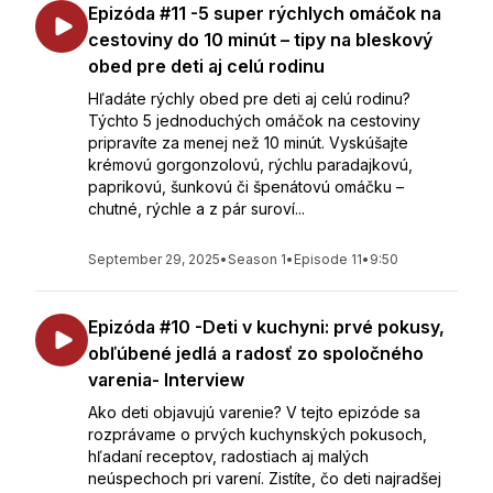
Epizóda #11 -5 super rýchlych omáčok na
cestoviny do 10 minút – tipy na bleskový
obed pre deti aj celú rodinu
Hľadáte rýchly obed pre deti aj celú rodinu?
Týchto 5 jednoduchých omáčok na cestoviny
pripravíte za menej než 10 minút. Vyskúšajte
krémovú gorgonzolovú, rýchlu paradajkovú,
paprikovú, šunkovú či špenátovú omáčku –
chutné, rýchle a z pár suroví...
September 29, 2025
•
Season 1
•
Episode 11
•
9:50
Epizóda #10 -Deti v kuchyni: prvé pokusy,
obľúbené jedlá a radosť zo spoločného
varenia- Interview
Ako deti objavujú varenie? V tejto epizóde sa
rozprávame o prvých kuchynských pokusoch,
hľadaní receptov, radostiach aj malých
neúspechoch pri varení. Zistíte, čo deti najradšej