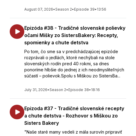
August 07, 2026
•
Season 2
•
Episode 39
•
13:56
Epizóda #38 - Tradičné slovenské polievky
očami Mišky zo SistersBakery: Recepty,
spomienky a chute detstva
Po tom, čo sme sa v predchádzajúcej epizóde
rozprávali o jedlách, ktoré nechýbali na stole
slovenských rodín pred 40 rokmi, sa dnes
ponoríme hlbšie do jednej z ich neodmysliteľných
súčastí – polievok.Spolu s Miškou zo SistersBa...
July 31, 2026
•
Season 2
•
Episode 38
•
18:16
Epizoda #37 - Tradičné slovenské recepty
a chute detstva - Rozhovor s Miškou zo
Sisters Bakery
"Naše staré mamy vedeli z mála surovín pripraviť