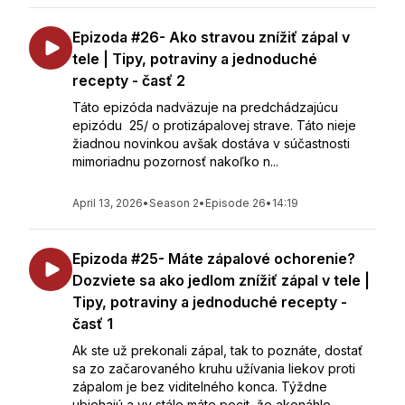
Epizoda #26- Ako stravou znížiť zápal v
tele | Tipy, potraviny a jednoduché
recepty - časť 2
Táto epizóda nadväzuje na predchádzajúcu
epizódu 25/ o protizápalovej strave. Táto nieje
žiadnou novinkou avšak dostáva v súčastnosti
mimoriadnu pozornosť nakoľko n...
April 13, 2026
•
Season 2
•
Episode 26
•
14:19
Epizoda #25- Máte zápalové ochorenie?
Dozviete sa ako jedlom znížiť zápal v tele |
Tipy, potraviny a jednoduché recepty -
časť 1
Ak ste už prekonali zápal, tak to poznáte, dostať
sa zo začarovaného kruhu užívania liekov proti
zápalom je bez viditelného konca. Týždne
ubiehajú a vy stále máte pocit, že akonáhle