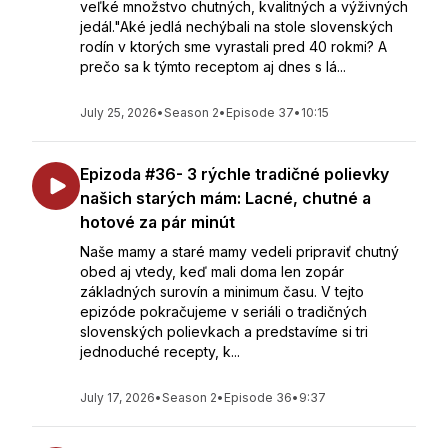
veľké množstvo chutných, kvalitných a výživných
jedál."Aké jedlá nechýbali na stole slovenských
rodín v ktorých sme vyrastali pred 40 rokmi? A
prečo sa k týmto receptom aj dnes s lá...
July 25, 2026
•
Season 2
•
Episode 37
•
10:15
Epizoda #36- 3 rýchle tradičné polievky
našich starých mám: Lacné, chutné a
hotové za pár minút
Naše mamy a staré mamy vedeli pripraviť chutný
obed aj vtedy, keď mali doma len zopár
základných surovín a minimum času. V tejto
epizóde pokračujeme v seriáli o tradičných
slovenských polievkach a predstavíme si tri
jednoduché recepty, k...
July 17, 2026
•
Season 2
•
Episode 36
•
9:37