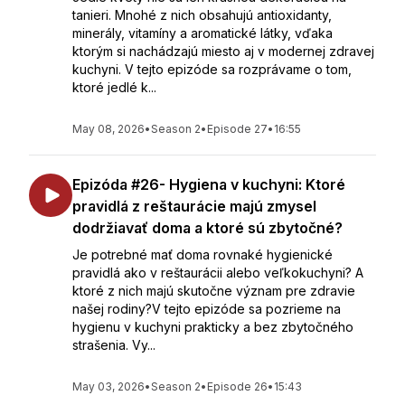
tanieri. Mnohé z nich obsahujú antioxidanty,
minerály, vitamíny a aromatické látky, vďaka
ktorým si nachádzajú miesto aj v modernej zdravej
kuchyni. V tejto epizóde sa rozprávame o tom,
ktoré jedlé k...
May 08, 2026
•
Season 2
•
Episode 27
•
16:55
Epizóda #26- Hygiena v kuchyni: Ktoré
pravidlá z reštaurácie majú zmysel
dodržiavať doma a ktoré sú zbytočné?
Je potrebné mať doma rovnaké hygienické
pravidlá ako v reštaurácii alebo veľkokuchyni? A
ktoré z nich majú skutočne význam pre zdravie
našej rodiny?V tejto epizóde sa pozrieme na
hygienu v kuchyni prakticky a bez zbytočného
strašenia. Vy...
May 03, 2026
•
Season 2
•
Episode 26
•
15:43