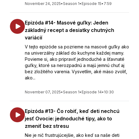
November 24, 2025
•
Season 1
•
Episode 15
•
7:59
Epizóda #14- Masové guľky: Jeden
základný recept a desiatky chutných
variácií
V tejto epizóde sa pozrieme na masové guľky ako
na univerzálny základ do kuchyne každej mamy.
Povieme si, ako pripraviť jednoduché a šťavnaté
guľky, ktoré sa nerozpadnú a majú jemnú chuť aj
bez zložitého varenia. Vysvetlím, aké mäso zvoliť,
ako...
November 07, 2025
•
Season 1
•
Episode 14
•
10:30
Epizóda #13- Čo robiť, keď deti nechcú
jesť Ovocie: jednoduché tipy, ako to
zmeniť bez stresu
Nie je nič frustrujúcejšie, ako keď sa naše deti