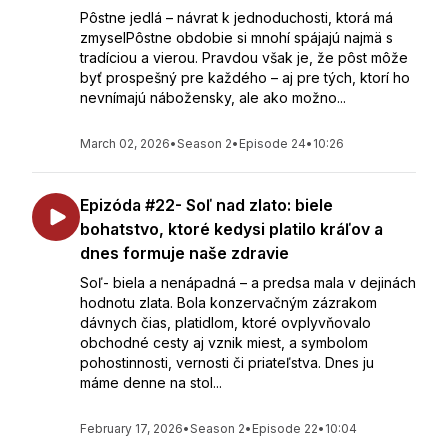
Pôstne jedlá – návrat k jednoduchosti, ktorá má
zmyselPôstne obdobie si mnohí spájajú najmä s
tradíciou a vierou. Pravdou však je, že pôst môže
byť prospešný pre každého – aj pre tých, ktorí ho
nevnímajú nábožensky, ale ako možno...
March 02, 2026
•
Season 2
•
Episode 24
•
10:26
Epizóda #22- Soľ nad zlato: biele
bohatstvo, ktoré kedysi platilo kráľov a
dnes formuje naše zdravie
Soľ- biela a nenápadná – a predsa mala v dejinách
hodnotu zlata. Bola konzervačným zázrakom
dávnych čias, platidlom, ktoré ovplyvňovalo
obchodné cesty aj vznik miest, a symbolom
pohostinnosti, vernosti či priateľstva. Dnes ju
máme denne na stol...
February 17, 2026
•
Season 2
•
Episode 22
•
10:04