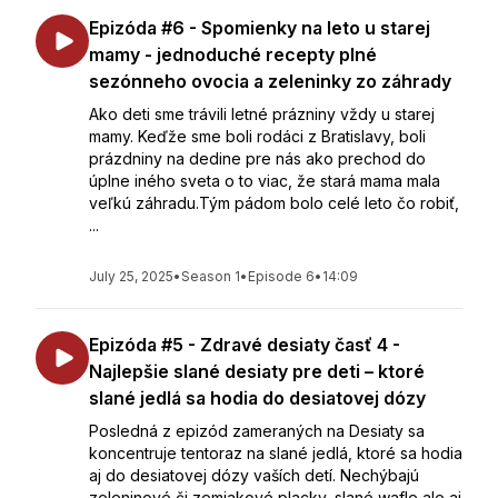
Epizóda #6 - Spomienky na leto u starej
mamy - jednoduché recepty plné
sezónneho ovocia a zeleninky zo záhrady
Ako deti sme trávili letné prázniny vždy u starej
mamy. Keďže sme boli rodáci z Bratislavy, boli
prázdniny na dedine pre nás ako prechod do
úplne iného sveta o to viac, že stará mama mala
veľkú záhradu.Tým pádom bolo celé leto čo robiť,
...
July 25, 2025
•
Season 1
•
Episode 6
•
14:09
Epizóda #5 - Zdravé desiaty časť 4 -
Najlepšie slané desiaty pre deti – ktoré
slané jedlá sa hodia do desiatovej dózy
Posledná z epizód zameraných na Desiaty sa
koncentruje tentoraz na slané jedlá, ktoré sa hodia
aj do desiatovej dózy vaších detí. Nechýbajú
zeleninové či zemiakové placky, slané wafle ale aj