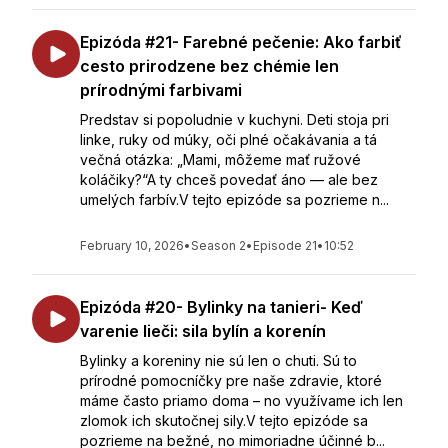
Epizóda #21- Farebné pečenie: Ako farbiť
cesto prirodzene bez chémie len
prírodnými farbivami
Predstav si popoludnie v kuchyni. Deti stoja pri
linke, ruky od múky, oči plné očakávania a tá
večná otázka: „Mami, môžeme mať ružové
koláčiky?“A ty chceš povedať áno — ale bez
umelých farbív.V tejto epizóde sa pozrieme n...
February 10, 2026
•
Season 2
•
Episode 21
•
10:52
Epizóda #20- Bylinky na tanieri- Keď
varenie lieči: sila bylín a korenín
Bylinky a koreniny nie sú len o chuti. Sú to
prírodné pomocníčky pre naše zdravie, ktoré
máme často priamo doma – no využívame ich len
zlomok ich skutočnej sily.V tejto epizóde sa
pozrieme na bežné, no mimoriadne účinné b...