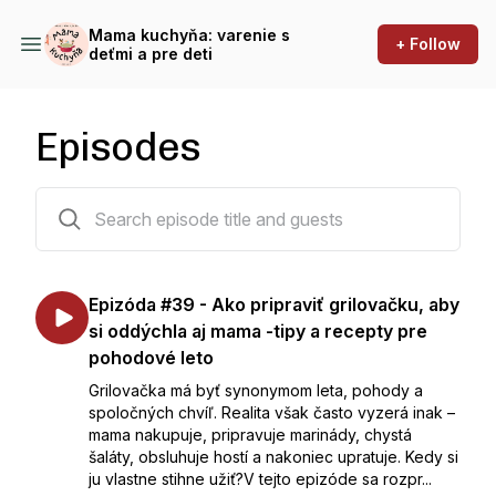
Mama kuchyňa: varenie s
+ Follow
deťmi a pre deti
Episodes
40 episodes
Epizóda #39 - Ako pripraviť grilovačku, aby
si oddýchla aj mama -tipy a recepty pre
pohodové leto
Grilovačka má byť synonymom leta, pohody a
spoločných chvíľ. Realita však často vyzerá inak –
mama nakupuje, pripravuje marinády, chystá
šaláty, obsluhuje hostí a nakoniec upratuje. Kedy si
ju vlastne stihne užiť?V tejto epizóde sa rozpr...