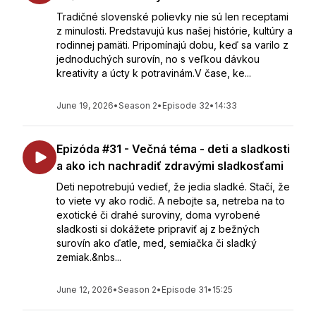
Tradičné slovenské polievky nie sú len receptami
z minulosti. Predstavujú kus našej histórie, kultúry a
rodinnej pamäti. Pripomínajú dobu, keď sa varilo z
jednoduchých surovín, no s veľkou dávkou
kreativity a úcty k potravinám.V čase, ke...
June 19, 2026
•
Season 2
•
Episode 32
•
14:33
Epizóda #31 - Večná téma - deti a sladkosti
a ako ich nachradiť zdravými sladkosťami
Deti nepotrebujú vedieť, že jedia sladké. Stačí, že
to viete vy ako rodič. A nebojte sa, netreba na to
exotické či drahé suroviny, doma vyrobené
sladkosti si dokážete pripraviť aj z bežných
surovín ako ďatle, med, semiačka či sladký
zemiak.&nbs...
June 12, 2026
•
Season 2
•
Episode 31
•
15:25