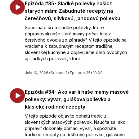
Epizóda #35- Sladké polievky našich
starých mám: Zabudnuté recepty na
čerešňovú, slivkovú, jahodovú polievku
Spomínate si na sladké polievky, ktoré
pripravovali naše staré mamy počas leta z
čerstvého ovocia zo záhrady? V tejto epizóde sa
vraciame k zabudnutým receptom tradičnej
slovenskej kuchyne a objavujeme čaro ovocných
aj sladkých polievok, ktoré ...
July 10, 2026
•
Season 2
•
Episode 35
•
10:09
Epizóda #34- Ako varili naše mamy mäsové
polievky: vývar, gulášová polievka a
klasické rodinné recepty
V tejto epizóde objavíte bohatú tradíciu
slovenských mäsových polievok. Naučíte sa, ako
pripraviť dokonalý domáci vývar, a spoznáte
tradičné recepty na dršťkovú polievku, gulášovú