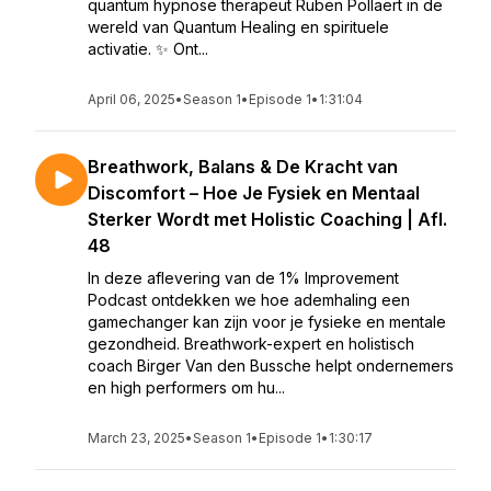
quantum hypnose therapeut Ruben Pollaert in de
wereld van Quantum Healing en spirituele
activatie. ✨ Ont...
April 06, 2025
•
Season 1
•
Episode 1
•
1:31:04
Breathwork, Balans & De Kracht van
Discomfort – Hoe Je Fysiek en Mentaal
Sterker Wordt met Holistic Coaching | Afl.
48
In deze aflevering van de 1% Improvement
Podcast ontdekken we hoe ademhaling een
gamechanger kan zijn voor je fysieke en mentale
gezondheid. Breathwork-expert en holistisch
coach Birger Van den Bussche helpt ondernemers
en high performers om hu...
March 23, 2025
•
Season 1
•
Episode 1
•
1:30:17