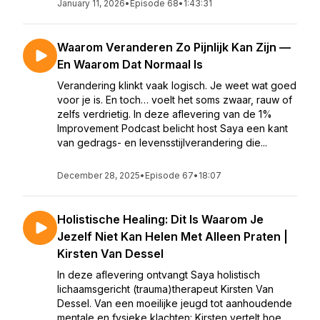
January 11, 2026
•
Episode 68
•
1:43:31
Waarom Veranderen Zo Pijnlijk Kan Zijn —
En Waarom Dat Normaal Is
Verandering klinkt vaak logisch. Je weet wat goed
voor je is. En toch… voelt het soms zwaar, rauw of
zelfs verdrietig. In deze aflevering van de 1%
Improvement Podcast belicht host Saya een kant
van gedrags- en levensstijlverandering die...
December 28, 2025
•
Episode 67
•
18:07
Holistische Healing: Dit Is Waarom Je
Jezelf Niet Kan Helen Met Alleen Praten |
Kirsten Van Dessel
In deze aflevering ontvangt Saya holistisch
lichaamsgericht (trauma)therapeut Kirsten Van
Dessel. Van een moeilijke jeugd tot aanhoudende
mentale en fysieke klachten: Kirsten vertelt hoe