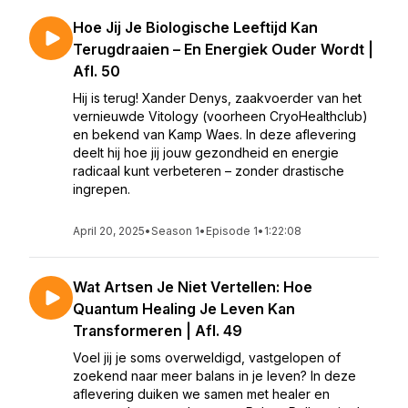
Hoe Jij Je Biologische Leeftijd Kan
Terugdraaien – En Energiek Ouder Wordt |
Afl. 50
Hij is terug! Xander Denys, zaakvoerder van het
vernieuwde Vitology (voorheen CryoHealthclub)
en bekend van Kamp Waes. In deze aflevering
deelt hij hoe jij jouw gezondheid en energie
radicaal kunt verbeteren – zonder drastische
ingrepen.
April 20, 2025
•
Season 1
•
Episode 1
•
1:22:08
Wat Artsen Je Niet Vertellen: Hoe
Quantum Healing Je Leven Kan
Transformeren | Afl. 49
Voel jij je soms overweldigd, vastgelopen of
zoekend naar meer balans in je leven? In deze
aflevering duiken we samen met healer en