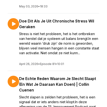
May 03, 2026
•
18:33
Doe Dit Als Je Uit Chronische Stress Wil
Geraken
Stress is niet het probleem, het is het ontbreken
van herstel dat je systeem uit balans brengt.In een
wereld waarin ‘druk zijn’ de norm is geworden,
blijven veel mensen hangen in een constante staat
van activatie. Niet omdat ze niet kunn...
April 26, 2026
•
Episode 81
•
10:01
De Echte Reden Waarom Je Slecht Slaapt
(En Wat Je Daaraan Kan Doen) | Collin
Cuenen
Slecht slapen is zelden het probleem, het is een
signaal dat er iets anders niet klopt.In deze
aflevering van de 1% Improvement Podcast gaat