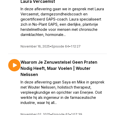
Laura Vercaemst
In deze aflevering gaan we in gesprek met Laura
Vercaemst, darmgezondheidscoach en
gecertificeerd GAPS-coach. Laura specialiseert
zich in No-Plant GAPS, een dierlijke, plantvrije
herstelmethode voor mensen met chronische
darmklachten, hormonale...
November 16, 2025
•
Episode 64
•
1:12:27
Waarom Je Zenuwstelsel Geen Praten
Nodig Heeft, Maar Voelen | Wouter
Nelissen
In deze aflevering gaan Saya en Mike in gesprek
met Wouter Nelissen, holistisch therapeut,
verpleegkundige en oprichter van Enerjee. Ooit
werkte hij als ingenieur in de farmaceutische
industrie, waar hij all...
November 02, 2025
•
Episode 62
•
1:07:39