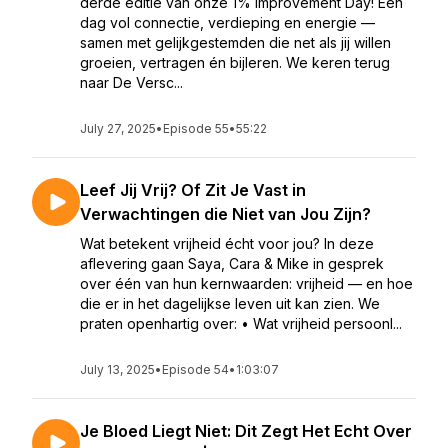
derde editie van onze 1% Improvement Day! Een
dag vol connectie, verdieping en energie —
samen met gelijkgestemden die net als jij willen
groeien, vertragen én bijleren. We keren terug
naar De Versc...
July 27, 2025
•
Episode 55
•
55:22
Leef Jij Vrij? Of Zit Je Vast in
Verwachtingen die Niet van Jou Zijn?
Wat betekent vrijheid écht voor jou? In deze
aflevering gaan Saya, Cara & Mike in gesprek
over één van hun kernwaarden: vrijheid — en hoe
die er in het dagelijkse leven uit kan zien. We
praten openhartig over: • Wat vrijheid persoonl...
July 13, 2025
•
Episode 54
•
1:03:07
Je Bloed Liegt Niet: Dit Zegt Het Echt Over