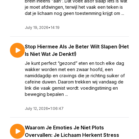
brein ineens “aan”. Dat voelt alsof slaap iets is wat
je moet afdwingen, terwijl het vaak een teken is
dat je lichaam nog geen toestemming krijgt om ...
July 19, 2026
•
14:19
Stop Hiermee Als Je Beter Wilt Slapen (Het
Is Niet Wat Je Denkt!)
Je kunt perfect “gezond” eten en toch elke dag
wakker worden met een zwaar hoofd, een
namiddagdip en cravings die je richting suiker of
cafeïne duwen. Daarom trekken wij vandaag de
link die vaak gemist wordt: voedingstiming en
beweging bepalen ...
July 12, 2026
•
1:06:47
Waarom Je Emoties Je Niet Plots
Overvallen: Je Lichaam Herkent Stress