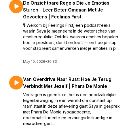
De Onzichtbare Regels Die Je Emoties
Sturen - Leer Beter Omgaan Met Je
Gevoelens | Feelings First
🎙️ Welkom bij Feelings First, een podcastreeks
waarin Saya je meeneemt in de wetenschap van
emotieregulatie. Ontdek waarom emoties bepalen
hoe je presteert, denkt en leeft — en hoe je stap
voor stap leert samenwerken met je emoties in pl...
May 10, 2026
•
20:33
Van Overdrive Naar Rust: Hoe Je Terug
Verbindt Met Jezelf | Phara De Monie
Vertragen is geen luxe, het is een noodzakelijke
tegenbeweging in een wereld die constant op
‘aan’ staat.In deze aflevering gaat Saya in gesprek
met Phara De Monie (yogadocente,
doctoraatsstudente en ervaringsdeskundige in
neurodivergent...