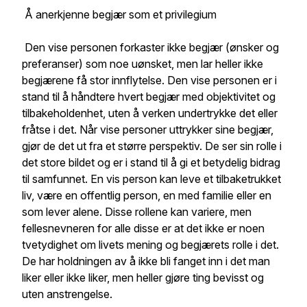
Å anerkjenne begjær som et privilegium
Den vise personen forkaster ikke begjær (ønsker og
preferanser) som noe uønsket, men lar heller ikke
begjærene få stor innflytelse. Den vise personen er i
stand til å håndtere hvert begjær med objektivitet og
tilbakeholdenhet, uten å verken undertrykke det eller
fråtse i det. Når vise personer uttrykker sine begjær,
gjør de det ut fra et større perspektiv. De ser sin rolle i
det store bildet og er i stand til å gi et betydelig bidrag
til samfunnet. En vis person kan leve et tilbaketrukket
liv, være en offentlig person, en med familie eller en
som lever alene. Disse rollene kan variere, men
fellesnevneren for alle disse er at det ikke er noen
tvetydighet om livets mening og begjærets rolle i det.
De har holdningen av å ikke bli fanget inn i det man
liker eller ikke liker, men heller gjøre ting bevisst og
uten anstrengelse.