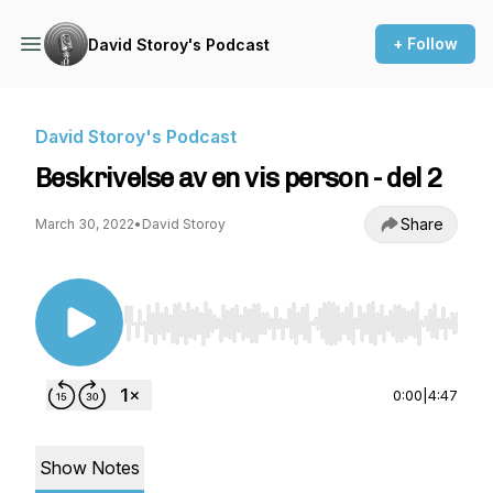
+ Follow
David Storoy's Podcast
David Storoy's Podcast
Beskrivelse av en vis person - del 2
Share
March 30, 2022
•
David Storoy
Use Left/Right to seek, Home/End to jump to st
0:00
|
4:47
Show Notes