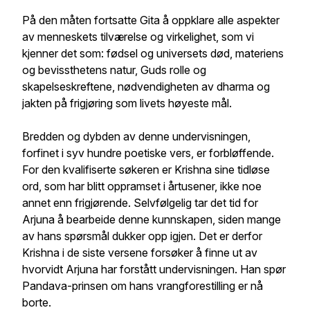
På den måten fortsatte Gita å oppklare alle aspekter
av menneskets tilværelse og virkelighet, som vi
kjenner det som: fødsel og universets død, materiens
og bevissthetens natur, Guds rolle og
skapelseskreftene, nødvendigheten av dharma og
jakten på frigjøring som livets høyeste mål.
Bredden og dybden av denne undervisningen,
forfinet i syv hundre poetiske vers, er forbløffende.
For den kvalifiserte søkeren er Krishna sine tidløse
ord, som har blitt oppramset i årtusener, ikke noe
annet enn frigjørende. Selvfølgelig tar det tid for
Arjuna å bearbeide denne kunnskapen, siden mange
av hans spørsmål dukker opp igjen. Det er derfor
Krishna i de siste versene forsøker å finne ut av
hvorvidt Arjuna har forstått undervisningen. Han spør
Pandava-prinsen om hans vrangforestilling er nå
borte.