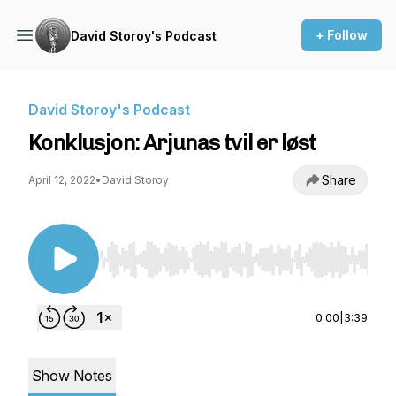
+ Follow
David Storoy's Podcast
David Storoy's Podcast
Konklusjon: Arjunas tvil er løst
Share
April 12, 2022
•
David Storoy
Use Left/Right to seek, Home/End to jump to st
0:00
|
3:39
Show Notes