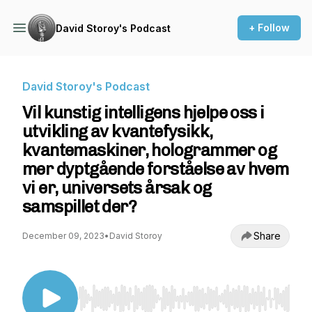
+ Follow
David Storoy's Podcast
David Storoy's Podcast
Vil kunstig intelligens hjelpe oss i
utvikling av kvantefysikk,
kvantemaskiner, hologrammer og
mer dyptgående forståelse av hvem
vi er, universets årsak og
samspillet der?
Share
December 09, 2023
•
David Storoy
Use Left/Right to seek, Home/End to jump to st