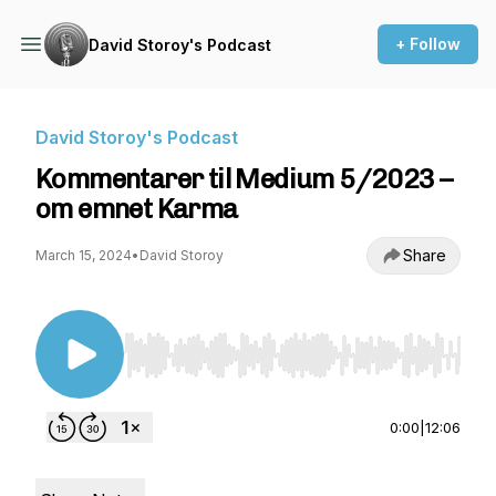
+ Follow
David Storoy's Podcast
David Storoy's Podcast
Kommentarer til Medium 5/2023 –
om emnet Karma
Share
March 15, 2024
•
David Storoy
Use Left/Right to seek, Home/End to jump to st
0:00
|
12:06