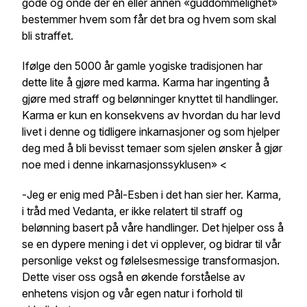
gode og onde der en eller annen «guddommelighet»
bestemmer hvem som får det bra og hvem som skal
bli straffet.
Ifølge den 5000 år gamle yogiske tradisjonen har
dette lite å gjøre med karma. Karma har ingenting å
gjøre med straff og belønninger knyttet til handlinger.
Karma er kun en konsekvens av hvordan du har levd
livet i denne og tidligere inkarnasjoner og som hjelper
deg med å bli bevisst temaer som sjelen ønsker å gjør
noe med i denne inkarnasjonssyklusen» <
-
Jeg er enig med Pål-Esben i det han sier her. Karma,
i tråd med Vedanta, er ikke relatert til straff og
belønning basert på våre handlinger. Det hjelper oss å
se en dypere mening i det vi opplever, og bidrar til vår
personlige vekst og følelsesmessige transformasjon.
Dette viser oss også en økende forståelse av
enhetens visjon og vår egen natur i forhold til