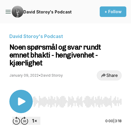
+ Follow
David Storoy's Podcast
David Storoy's Podcast
Noen spørsmål og svar rundt
emnet bhakti - hengivenhet -
kjærlighet
Share
January 09, 2022
•
David Storoy
Use Left/Right to seek, Home/End to jump to st
0:00
|
3:18