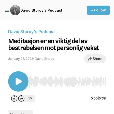
+ Follow
David Storoy's Podcast
David Storoy's Podcast
Meditasjon er en viktig del av
bestrebelsen mot personlig vekst
Share
January 22, 2022
•
David Storoy
Use Left/Right to seek, Home/End to jump to st
0:00
|
5:38