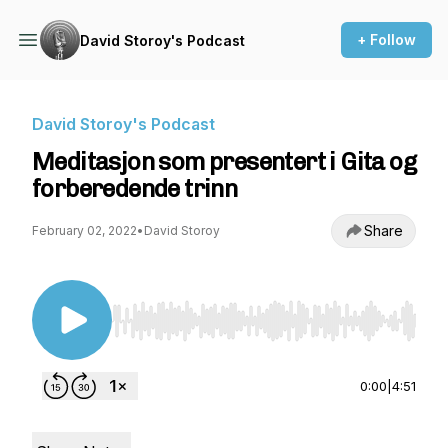
+ Follow
David Storoy's Podcast
David Storoy's Podcast
Meditasjon som presentert i Gita og
forberedende trinn
Share
February 02, 2022
•
David Storoy
Use Left/Right to seek, Home/End to jump to st
0:00
|
4:51