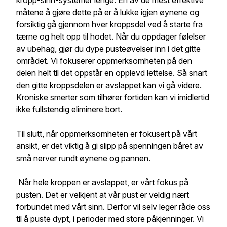
kropp-sinn-systemer lenge. En av de mest effektive
måtene å gjøre dette på er å lukke igjen øynene og
forsiktig gå gjennom hver kroppsdel ved å starte fra
tærne og helt opp til hodet. Når du oppdager følelser
av ubehag, gjør du dype pusteøvelser inn i det gitte
området. Vi fokuserer oppmerksomheten på den
delen helt til det oppstår en opplevd lettelse. Så snart
den gitte kroppsdelen er avslappet kan vi gå videre.
Kroniske smerter som tilhører fortiden kan vi imidlertid
ikke fullstendig eliminere bort.
Til slutt, når oppmerksomheten er fokusert på vårt
ansikt, er det viktig å gi slipp på spenningen båret av
små nerver rundt øynene og pannen.
Når hele kroppen er avslappet, er vårt fokus på
pusten. Det er velkjent at vår pust er veldig nært
forbundet med vårt sinn. Derfor vil selv leger råde oss
til å puste dypt, i perioder med store påkjenninger. Vi