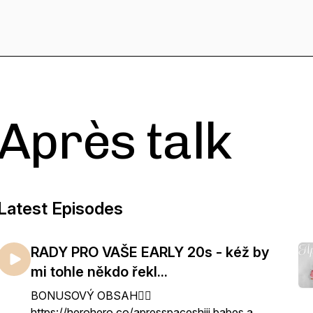
Après talk
Latest Episodes
RADY PRO VAŠE EARLY 20s - kéž by
mi tohle někdo řekl...
BONUSOVÝ OBSAH👇🏻
https://herohero.co/apresspaceshiii babes a