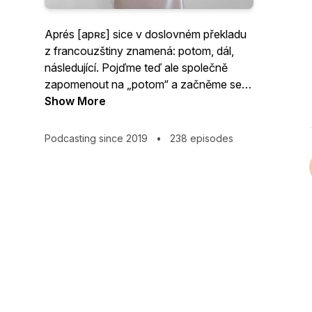
Aprés [apʀε] sice v doslovném překladu
z francouzštiny znamená: potom, dál,
následující. Pojďme teď ale společně
zapomenout na „potom“ a začněme se
soustředit na „právě teď“.
Show More
Aprés talk - váš oblíbený Hot Girl Walk
Podcasting since 2019
•
238 episodes
podcast. Konverzace na téma sebe
rozvoje, girl talks, zdraví, ale i příběhů z
mého osobního života.
Mé jméno je Valentýna Procházková a
možná mě znáte pod přezdívkou Aprés
chic, pod kterou působím na sociálních
sítích.
Aprés talk je další mé další „potom“, které