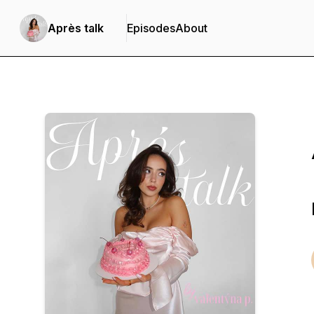
Après talk
Episodes
About