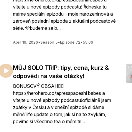
vítejte u nové epizody podcastu! 🎙️dneska tu
máme speciální epizodu - moje narozeninová a
zároveň poslední epizoda z aktuální podcastové
série. 🩷budeme se b...
April 16, 2026
•
Season 5
•
Episode 72
•
55:06
MŮJ SOLO TRIP: tipy, cena, kurz &
odpovědi na vaše otázky!
BONUSOVÝ OBSAH👇🏻
https://herohero.co/apresspaceshi babes a
vítejte u nové epizody podcastu!oficiálně jsem
zpátky v Česku a v dnešní epizodě si dáme
měnší life update o tom, jak si na to zvykám,
povíme si všechno tea o mém tri...