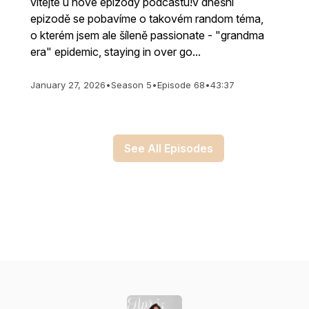
vítejte u nové epizody podcastu!v dnešní
epizodě se pobavíme o takovém random téma,
o kterém jsem ale šíleně passionate - "grandma
era" epidemic, staying in over go...
January 27, 2026
•
Season 5
•
Episode 68
•
43:37
See All Episodes