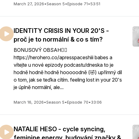
March 27, 2026
•
Season 5
•
Episode 71
•
53:51
IDENTITY CRISIS IN YOUR 20'S -
proč je to normální & co s tím?
BONUSOVÝ OBSAH👇🏻
https://herohero.co/apresspaceshiii babes a
vítejte u nové epizody podcastu!dneska to je
hodně hodně hodně hooooodně (🤣) upřímný díl
o tom, jak se teďka cítím. feeling lost in your 20's
je úplně normální, ale...
March 16, 2026
•
Season 5
•
Episode 70
•
33:06
NATALIE HESO - cycle syncing,
feminine energy, budování značky &