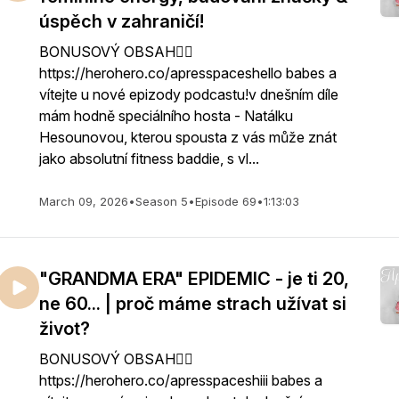
úspěch v zahraničí!
BONUSOVÝ OBSAH👇🏻
https://herohero.co/apresspaceshello babes a
vítejte u nové epizody podcastu!v dnešním díle
mám hodně speciálního hosta - Natálku
Hesounovou, kterou spousta z vás může znát
jako absolutní fitness baddie, s vl...
March 09, 2026
•
Season 5
•
Episode 69
•
1:13:03
"GRANDMA ERA" EPIDEMIC - je ti 20,
ne 60... | proč máme strach užívat si
život?
BONUSOVÝ OBSAH👇🏻
https://herohero.co/apresspaceshiii babes a