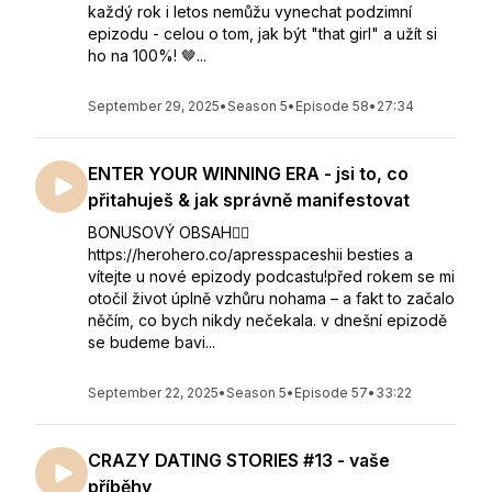
každý rok i letos nemůžu vynechat podzimní
epizodu - celou o tom, jak být "that girl" a užít si
ho na 100%! 🤎...
September 29, 2025
•
Season 5
•
Episode 58
•
27:34
ENTER YOUR WINNING ERA - jsi to, co
přitahuješ & jak správně manifestovat
BONUSOVÝ OBSAH👇🏻
https://herohero.co/apresspaceshii besties a
vítejte u nové epizody podcastu!před rokem se mi
otočil život úplně vzhůru nohama – a fakt to začalo
něčím, co bych nikdy nečekala. v dnešní epizodě
se budeme bavi...
September 22, 2025
•
Season 5
•
Episode 57
•
33:22
CRAZY DATING STORIES #13 - vaše
příběhy