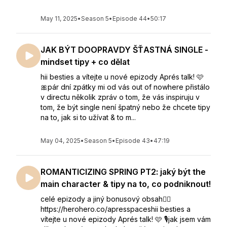
May 11, 2025
•
Season 5
•
Episode 44
•
50:17
JAK BÝT DOOPRAVDY ŠŤASTNÁ SINGLE -
mindset tipy + co dělat
hii besties a vítejte u nové epizody Aprés talk! 🩷
🎀pár dní zpátky mi od vás out of nowhere přistálo
v directu několik zpráv o tom, že vás inspiruju v
tom, že být single není špatný nebo že chcete tipy
na to, jak si to užívat & to m...
May 04, 2025
•
Season 5
•
Episode 43
•
47:19
ROMANTICIZING SPRING PT2: jaký být the
main character & tipy na to, co podniknout!
celé epizody a jiný bonusový obsah👇🏻
https://herohero.co/apresspaceshii besties a
vítejte u nové epizody Aprés talk! 🩷 🎙️jak jsem vám