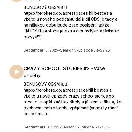
BONUSOVÝ OBSAH👇🏻
https://herohero.co/apresspaces hii besties a
vítejte u nového podcastu!další díl CDS je tady a
na nějakou dobu bude zase poslední, takže
ENJOY IT protože je extra dlouhý!lysm a těším se
brzyyy!💘...
September 15, 2025
•
Season 5
•
Episode 54
•
59:26
CRAZY SCHOOL STORIES #2 - vaše
příběhy
BONUSOVÝ OBSAH👇🏻
https://herohero.co/apresspaceshiii besties a
vítejte u nové epizody crazy school stories!po
roce je tu opět začátek školy a já jsem si říkala, že
bych vám mohla trochu zpříjemnit (snad) ty ranní
cesty témati...
September 08, 2025
•
Season 5
•
Episode 53
•
42:24