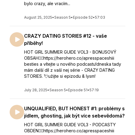
bylo crazy, ale vracím...
August 25, 2025
•
Season 5
•
Episode 52
•
57:03
CRAZY DATING STORIES #12 - vaše
příběhy!
HOT GIRL SUMMER GUIDE VOL3 - BONUSOVÝ
OBSAH👇🏻https://herohero.co/apresspaceshiii
besties a vítejte u nového podcastu!dneska tady
mám další díl z vaší nej série - CRAZY DATING
STORIES. 💘užijte si epizodu & lysm!
July 28, 2025
•
Season 5
•
Episode 51
•
57:19
UNQUALIFIED, BUT HONEST #1: problémy s
jídlem, ghosting, jak být více sebevědomá?
HOT GIRL SUMMER GUIDE VOL3 - PODCASTY
OBDEN👇🏻https://herohero.co/apresspaceshiii