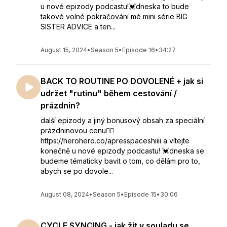
u nové epizody podcastu!💓dneska to bude
takové volné pokračování mé mini série BIG
SISTER ADVICE a ten...
August 15, 2024
•
Season 5
•
Episode 16
•
34:27
BACK TO ROUTINE PO DOVOLENÉ + jak si
udržet "rutinu" během cestování /
prázdnin?
další epizody a jiný bonusový obsah za speciální
prázdninovou cenu👇🏻
https://herohero.co/apresspaceshiiii a vítejte
konečně u nové epizody podcastu! 💓dneska se
budeme tématicky bavit o tom, co dělám pro to,
abych se po dovole...
August 08, 2024
•
Season 5
•
Episode 15
•
30:06
CYCLE SYNCING - jak žít v souladu se