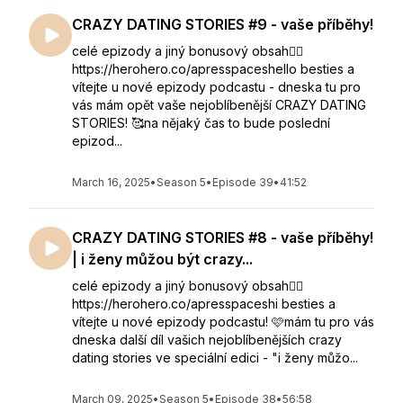
CRAZY DATING STORIES #9 - vaše příběhy!
celé epizody a jiný bonusový obsah👇🏻
https://herohero.co/apresspaceshello besties a
vítejte u nové epizody podcastu - dneska tu pro
vás mám opět vaše nejoblíbenější CRAZY DATING
STORIES! 🥰na nějaký čas to bude poslední
epizod...
March 16, 2025
•
Season 5
•
Episode 39
•
41:52
CRAZY DATING STORIES #8 - vaše příběhy!
| i ženy můžou být crazy...
celé epizody a jiný bonusový obsah👇🏻
https://herohero.co/apresspaceshi besties a
vítejte u nové epizody podcastu! 🩷mám tu pro vás
dneska další díl vašich nejoblíbenějších crazy
dating stories ve speciální edici - "i ženy můžo...
March 09, 2025
•
Season 5
•
Episode 38
•
56:58