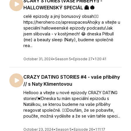
SCARY STORIES (VAŠE PŘÍBĚHY!) -
HALLOWEENSKÝ SPECIÁL 👻 🎃
celé epizody a jiný bonusový obsah👇🏻
https://herohero.co/apresspacesAhojky a vítejte u
speciální halloweenské epizody podcastu!Jak
jsem slibovala - v kostýmech! 😂 dneska Pitbull
(me) a beauty sleep (Naty), budeme společně
rea...
October 31, 2024
•
Season 5
•
Episode 27
•
1:20:41
CRAZY DATING STORIES #4 - vaše příběhy
// s Naty Klimentovou
Hellooo a vítejte u nové epizody CRAZY DATING
stories!💓Dneska tu mám speciální epizodu s
Natálkou⁣, se kterou budeme na vaše příběhy
reagovat společně. 👯‍♀️⁣Doufám, že se pobavíte,
poučíte, možná vyděsíte a že se vám tahle speci...
October 23, 2024
•
Season 5
•
Episode 26
•
1:11:17