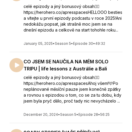
celé epizody a jiný bonusový obsah👇🏻
https://herohero.co/apresspacesHELLOOO besties
a vítejte u první epizody podcastu v roce 2025!Ani
nedokážu popsat, jak strašně moc jsem se na
dnešní epizodu a celkově na start tohohle roku...
January 05, 2025
•
Season 5
•
Episode 30
•
49:32
CO JSEM SE NAUČILA NA MÉM SOLO
TRIPU | life lessons z Austrálie a Bali
celé epizody a jiný bonusový obsah👇🏻
https://herohero.co/apresspacesAhoj všem!🩷⁣Po
neplánované měsíční pauze jsem konečně zpátky
a rovnou s epizodou o tom, co se za tu dobu, kdy
jsem byla pryč dělo, proč tady nic nevycházelo ...
December 20, 2024
•
Season 5
•
Episode 28
•
56:25