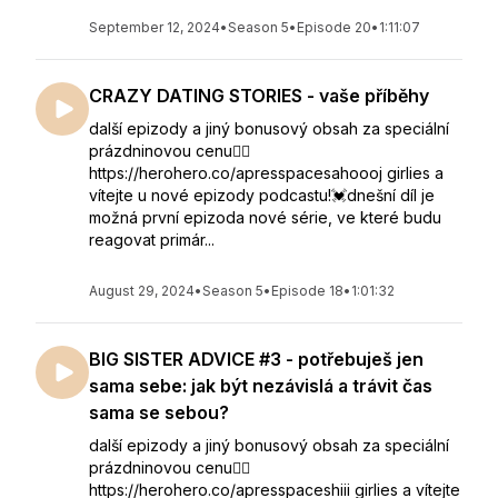
September 12, 2024
•
Season 5
•
Episode 20
•
1:11:07
CRAZY DATING STORIES - vaše příběhy
další epizody a jiný bonusový obsah za speciální
prázdninovou cenu👇🏻
https://herohero.co/apresspacesahoooj girlies a
vítejte u nové epizody podcastu!💓dnešní díl je
možná první epizoda nové série, ve které budu
reagovat primár...
August 29, 2024
•
Season 5
•
Episode 18
•
1:01:32
BIG SISTER ADVICE #3 - potřebuješ jen
sama sebe: jak být nezávislá a trávit čas
sama se sebou?
další epizody a jiný bonusový obsah za speciální
prázdninovou cenu👇🏻
https://herohero.co/apresspaceshiii girlies a vítejte