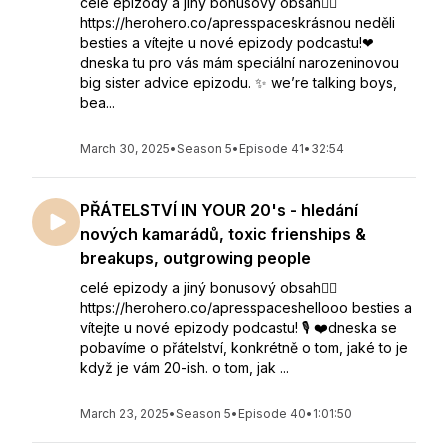
celé epizody a jiný bonusový obsah👇🏻
https://herohero.co/apresspaceskrásnou neděli
besties a vítejte u nové epizody podcastu!❤
⁣dneska tu pro vás mám speciální narozeninovou
big sister advice epizodu. ✨ we’re talking boys,
bea...
March 30, 2025
•
Season 5
•
Episode 41
•
32:54
PŘÁTELSTVÍ IN YOUR 20's - hledání
nových kamarádů, toxic frienships &
breakups, outgrowing people
celé epizody a jiný bonusový obsah👇🏻
https://herohero.co/apresspaceshellooo besties a
vítejte u nové epizody podcastu! 🎙️ ❤️dneska se
pobavíme o přátelství, konkrétně o tom, jaké to je
když je vám 20-ish. o tom, jak ...
March 23, 2025
•
Season 5
•
Episode 40
•
1:01:50