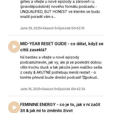
girlies a vítejte u nové epizody a zároveň i u
(pravděpodobně) nového formátu podcastu -
UNQUALIFIED, BUT HONEST ve kterém se budu
snažit poradit vám s...
June 29, 2025
•
Season 5
•
Episode 50
•
52:10
MID-YEAR RESET GUIDE - co dělat, když se
cítíš zaseklá?
hiii besties a vítejte u nové epizody
podcastu!nevím, jak vy, ale já se poslední dobou
cítím trochu stuck a tak jakože jsem maličko sešla
z cesty & AKUTNĚ potřebuju menší restart - o
tomhle přesně bude dnešní podcast! 🥰pokud...
June 16, 2025
•
Season 5
•
Episode 49
•
42:34
FEMININE ENERGY - co je to, jak v ní začít
žít & jak mi to změnilo život