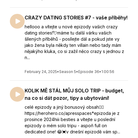
CRAZY DATING STORIES #7 - vaše příběhy!
hellooo a vítejte u nové epizody vašich crazy
dating stories!💘máme tu další várku vašich
šílených příběhů - posílejte dál a pokud jste vy
jako žena byla někdy ten villain nebo tady mám
nějakýho kluka, co si zažil něco crazy s jednou z
n...
February 24, 2025
•
Season 5
•
Episode 36
•
1:00:56
KOLIK MĚ STÁL MŮJ SOLO TRIP - budget,
na co si dát pozor, tipy a ubytování!
celé epizody a jiný bonusový obsah👇🏻
https://herohero.co/apresspaces*epizoda je z
prosince 2024hiii besties a vítejte u poslední
epizody o mém solo tripu - aspoň full on
dedicated one! 😂💓v dnešní epizodě vám sp...