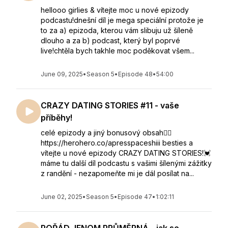
hellooo girlies & vítejte moc u nové epizody
podcastu!dnešní díl je mega speciální protože je
to za a) epizoda, kterou vám slibuju už šíleně
dlouho a za b) podcast, který byl poprvé
live!chtěla bych takhle moc poděkovat všem...
June 09, 2025
•
Season 5
•
Episode 48
•
54:00
CRAZY DATING STORIES #11 - vaše
příběhy!
celé epizody a jiný bonusový obsah👇🏻
https://herohero.co/apresspaceshiii besties a
vítejte u nové epizody CRAZY DATING STORIES!💓
máme tu další díl podcastu s vašimi šílenými zážitky
z randění - nezapomeňte mi je dál posílat na...
June 02, 2025
•
Season 5
•
Episode 47
•
1:02:11