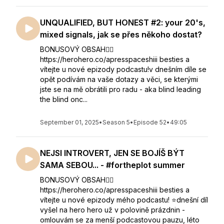
UNQUALIFIED, BUT HONEST #2: your 20's,
mixed signals, jak se přes někoho dostat?
BONUSOVÝ OBSAH👇🏻
https://herohero.co/apresspaceshiii besties a
vítejte u nové epizody podcastu!v dnešním díle se
opět podívám na vaše dotazy a věci, se kterými
jste se na mě obrátili pro radu - aka blind leading
the blind onc...
September 01, 2025
•
Season 5
•
Episode 52
•
49:05
NEJSI INTROVERT, JEN SE BOJÍŠ BÝT
SAMA SEBOU... - #fortheplot summer
BONUSOVÝ OBSAH👇🏻
https://herohero.co/apresspaceshiii besties a
vítejte u nové epizody mého podcastu! ⭐️dnešní díl
vyšel na hero hero už v polovině prázdnin -
omlouvám se za menší podcastovou pauzu, léto