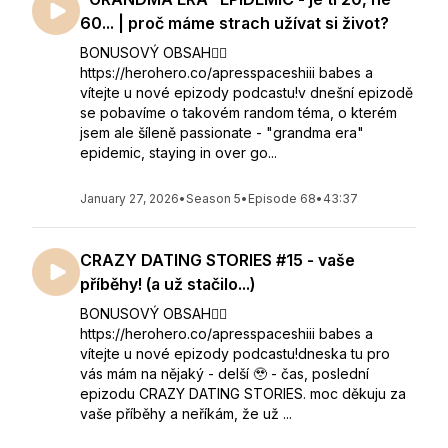
60... | proč máme strach užívat si život?
BONUSOVÝ OBSAH👇🏻
https://herohero.co/apresspaceshiii babes a
vítejte u nové epizody podcastu!v dnešní epizodě
se pobavíme o takovém random téma, o kterém
jsem ale šíleně passionate - "grandma era"
epidemic, staying in over go...
January 27, 2026
•
Season 5
•
Episode 68
•
43:37
CRAZY DATING STORIES #15 - vaše
příběhy! (a už stačilo...)
BONUSOVÝ OBSAH👇🏻
https://herohero.co/apresspaceshiii babes a
vítejte u nové epizody podcastu!dneska tu pro
vás mám na nějaký - delší 🥹 - čas, poslední
epizodu CRAZY DATING STORIES. moc děkuju za
vaše příběhy a neříkám, že už ...