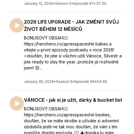
January 12, 2026
•
Season 5
•
Episode 67
•
37:30
2026 LIFE UPGRADE - JAK ZMĚNIT SVŮJ
ŽIVOT BĚHEM 12 MĚSÍCŮ
BONUSOVÝ OBSAH👇🏻
https://herohero.co/apresspaceshiii babes a
vítejte u první epizody podcastu v roce 2026!
⭐️doufám, že jste si všichni užili Vánoce, Silvestr a
jste ready to slay the year...protože já rozhodně
jsem! 😍...
January 05, 2026
•
Season 5
•
Episode 66
•
54:46
VÁNOCE - jak si je užít, dárky & bucket list
BONUSOVÝ OBSAH👇🏻
https://herohero.co/apresspaceshiii besties,
doufám, že se máte skvěle a užíváte si adventní
období!a jestli ne tak moc doufám, že vám s tím
pomůže dnešní epizoda. 🙂‍↕️ 🎄dneska tu mám