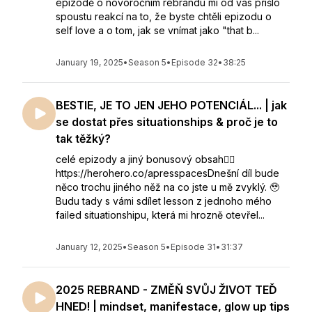
epizodě o novoročním rebrandu mi od vás přišlo
spoustu reakcí na to, že byste chtěli epizodu o
self love a o tom, jak se vnímat jako "that b...
January 19, 2025
•
Season 5
•
Episode 32
•
38:25
BESTIE, JE TO JEN JEHO POTENCIÁL... | jak
se dostat přes situationships & proč je to
tak těžký?
celé epizody a jiný bonusový obsah👇🏻
https://herohero.co/apresspacesDnešní díl bude
něco trochu jiného něž na co jste u mě zvyklý. ⁣🥹
Budu tady s vámi sdílet lesson z jednoho mého
failed situationshipu, která mi hrozně otevřel...
January 12, 2025
•
Season 5
•
Episode 31
•
31:37
2025 REBRAND - ZMĚŇ SVŮJ ŽIVOT TEĎ
HNED! | mindset, manifestace, glow up tips