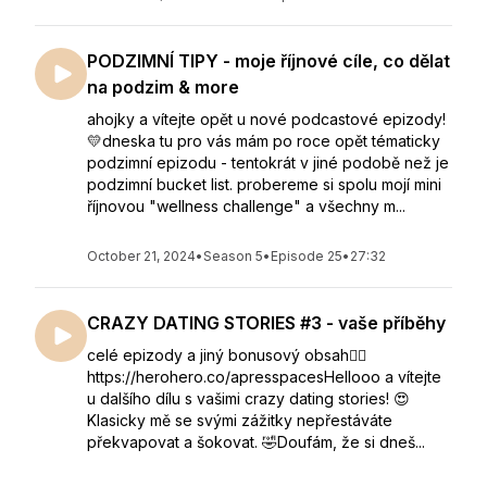
PODZIMNÍ TIPY - moje říjnové cíle, co dělat
na podzim & more
ahojky a vítejte opět u nové podcastové epizody!
💛dneska tu pro vás mám po roce opět tématicky
podzimní epizodu - tentokrát v jiné podobě než je
podzimní bucket list. probereme si spolu mojí mini
říjnovou "wellness challenge" a všechny m...
October 21, 2024
•
Season 5
•
Episode 25
•
27:32
CRAZY DATING STORIES #3 - vaše příběhy
celé epizody a jiný bonusový obsah👇🏻
https://herohero.co/apresspacesHellooo a vítejte
u dalšího dílu s vašimi crazy dating stories! 😍
Klasicky mě se svými zážitky nepřestáváte
překvapovat a šokovat. 🤣Doufám, že si dneš...