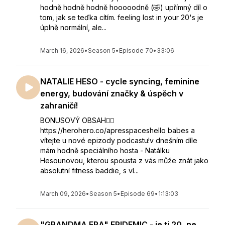
hodně hodně hodně hooooodně (🤣) upřímný díl o
tom, jak se teďka cítím. feeling lost in your 20's je
úplně normální, ale...
March 16, 2026
•
Season 5
•
Episode 70
•
33:06
NATALIE HESO - cycle syncing, feminine
energy, budování značky & úspěch v
zahraničí!
BONUSOVÝ OBSAH👇🏻
https://herohero.co/apresspaceshello babes a
vítejte u nové epizody podcastu!v dnešním díle
mám hodně speciálního hosta - Natálku
Hesounovou, kterou spousta z vás může znát jako
absolutní fitness baddie, s vl...
March 09, 2026
•
Season 5
•
Episode 69
•
1:13:03
"GRANDMA ERA" EPIDEMIC - je ti 20, ne