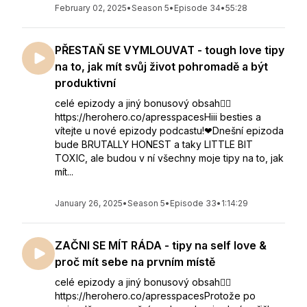
February 02, 2025
•
Season 5
•
Episode 34
•
55:28
PŘESTAŇ SE VYMLOUVAT - tough love tipy
na to, jak mít svůj život pohromadě a být
produktivní
celé epizody a jiný bonusový obsah👇🏻
https://herohero.co/apresspacesHiii besties a
vítejte u nové epizody podcastu!❤⁣Dnešní epizoda
bude BRUTALLY HONEST a taky LITTLE BIT
TOXIC, ale budou v ní všechny moje tipy na to, jak
mít...
January 26, 2025
•
Season 5
•
Episode 33
•
1:14:29
ZAČNI SE MÍT RÁDA - tipy na self love &
proč mít sebe na prvním místě
celé epizody a jiný bonusový obsah👇🏻
https://herohero.co/apresspacesProtože po