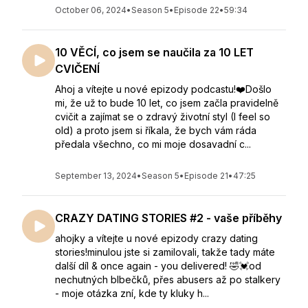
October 06, 2024
•
Season 5
•
Episode 22
•
59:34
10 VĚCÍ, co jsem se naučila za 10 LET
CVIČENÍ
Ahoj a vítejte u nové epizody podcastu!❤️Došlo
mi, že už to bude 10 let, co jsem začla pravidelně
cvičit a zajímat se o zdravý životní styl (I feel so
old) a proto jsem si říkala, že bych vám ráda
předala všechno, co mi moje dosavadní c...
September 13, 2024
•
Season 5
•
Episode 21
•
47:25
CRAZY DATING STORIES #2 - vaše příběhy
ahojky a vítejte u nové epizody crazy dating
stories!minulou jste si zamilovali, takže tady máte
další díl & once again - you delivered! 🤣💓od
⁣nechutných blbečků, přes abusers až po stalkery
- moje otázka zní, kde ty kluky h...