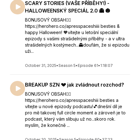
SCARY STORIES (VAŠE PŘÍBĚHY!) -
HALLOWEENSKÝ SPECIÁL 2.0 👻 🎃
BONUSOVÝ OBSAH👇🏻
https://herohero.co/apresspaceshiiii besties &
happy Halloween! 🧡vítejte u letošní speciální
epizody s vašimi strašidelnými příběhy - a v ultra
strašidelných kostýmech...👻doufám, že si epizodu
uži...
October 31, 2025
•
Season 5
•
Episode 61
•
1:18:07
BREAKUP SZN 💔 jak zvládnout rozchod?
BONUSOVÝ OBSAH👇🏻
https://herohero.co/apresspaceshiii besties a
vítejte u nové epizody podcastu!💕dnešní díl je
pro mě takovej full circle moment a zároveň je to
podcast, který vám slibuju už no...skoro rok.
myslím, že konečně ...
October 20, 2025
•
Season 5
•
Episode 60
•
37:23