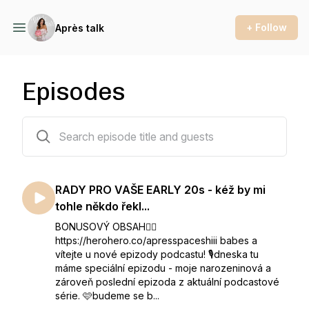
+ Follow
Après talk
Episodes
238 episodes
RADY PRO VAŠE EARLY 20s - kéž by mi
tohle někdo řekl...
BONUSOVÝ OBSAH👇🏻
https://herohero.co/apresspaceshiii babes a
vítejte u nové epizody podcastu! 🎙️dneska tu
máme speciální epizodu - moje narozeninová a
zároveň poslední epizoda z aktuální podcastové
série. 🩷budeme se b...