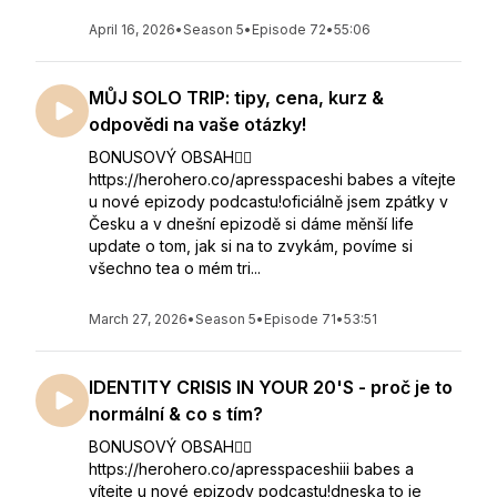
April 16, 2026
•
Season 5
•
Episode 72
•
55:06
MŮJ SOLO TRIP: tipy, cena, kurz &
odpovědi na vaše otázky!
BONUSOVÝ OBSAH👇🏻
https://herohero.co/apresspaceshi babes a vítejte
u nové epizody podcastu!oficiálně jsem zpátky v
Česku a v dnešní epizodě si dáme měnší life
update o tom, jak si na to zvykám, povíme si
všechno tea o mém tri...
March 27, 2026
•
Season 5
•
Episode 71
•
53:51
IDENTITY CRISIS IN YOUR 20'S - proč je to
normální & co s tím?
BONUSOVÝ OBSAH👇🏻
https://herohero.co/apresspaceshiii babes a
vítejte u nové epizody podcastu!dneska to je