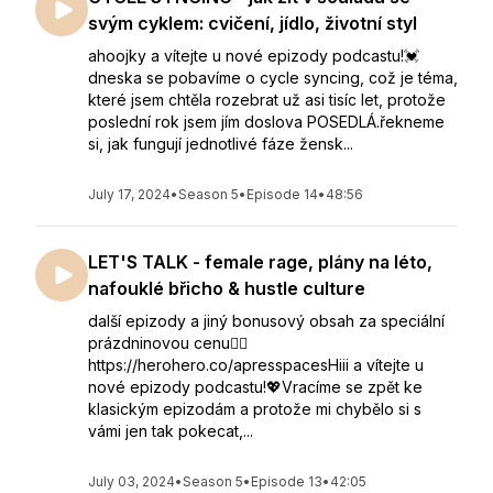
svým cyklem: cvičení, jídlo, životní styl
ahoojky a vítejte u nové epizody podcastu!💓
dneska se pobavíme o cycle syncing, což je téma,
které jsem chtěla rozebrat už asi tisíc let, protože
poslední rok jsem jím doslova POSEDLÁ.řekneme
si, jak fungují jednotlivé fáze žensk...
July 17, 2024
•
Season 5
•
Episode 14
•
48:56
LET'S TALK - female rage, plány na léto,
nafouklé břicho & hustle culture
další epizody a jiný bonusový obsah za speciální
prázdninovou cenu👇🏻
https://herohero.co/apresspacesHiii a vítejte u
nové epizody podcastu!💖Vracíme se zpět ke
klasickým epizodám a protože mi chybělo si s
vámi jen tak pokecat,...
July 03, 2024
•
Season 5
•
Episode 13
•
42:05