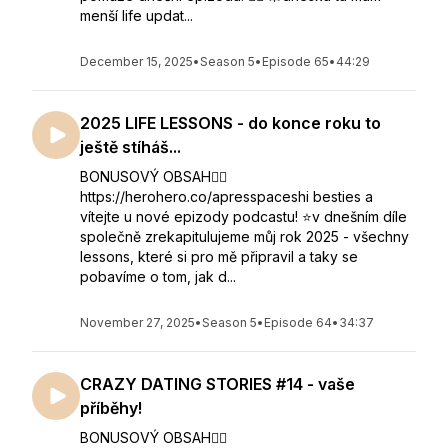
menší life updat...
December 15, 2025
•
Season 5
•
Episode 65
•
44:29
2025 LIFE LESSONS - do konce roku to
ještě stíháš...
BONUSOVÝ OBSAH👇🏻
https://herohero.co/apresspaceshi besties a
vítejte u nové epizody podcastu! ⭐️v dnešním díle
společně zrekapitulujeme můj rok 2025 - všechny
lessons, které si pro mě připravil a taky se
pobavíme o tom, jak d...
November 27, 2025
•
Season 5
•
Episode 64
•
34:37
CRAZY DATING STORIES #14 - vaše
příběhy!
BONUSOVÝ OBSAH👇🏻