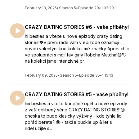
February 18, 2025
•
Season 5
•
Episode 29
•
1:02:29
CRAZY DATING STORIES #6 - vaše příběhy!
hi besties a vítejte u nové epizody crazy dating
stories!💖v první řadě vám v epizodě oznamuji
novou valentýnskou kolekci mé značky Aprés chic
ve spolupráci s mojí fav girly Robcha M⁣⁣⁣atcha!😍💘
na kolekci jsme intenzivně pr...
February 09, 2025
•
Season 5
•
Episode 35
•
1:15:13
CRAZY DATING STORIES #5 - vaše příběhy!
hiii besties a vítejte konečně opět u nové epizody
z vaší oblíbený série CRAZY DATING STORIES!😍
dneska to bude klasicky výživný - kde tyhle lidi
pořád berete?!😭 - takže buckle up & let's
ride! užijte s...