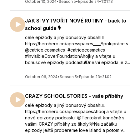
October 10, 2024
•
Season 5
•
Episode 24
•
1:01:13
JAK SI VYTVOŘIT NOVÉ RUTINY - back to
school guide 🎙️
celé epizody a jiný bonusový obsah👇🏻
https://herohero.co/apresspaces____Spolupráce s
@catrice.cosmetics #catricecosmetics
#InvisibleCoverFoundationAhojky a vítejte u
bonusové epizody podcastu!Dnešní epizoda je z...
October 06, 2024
•
Season 5
•
Episode 23
•
21:02
CRAZY SCHOOL STORIES - vaše příběhy
celé epizody a jiný bonusový obsah👇🏻
https://herohero.co/apresspacesAhooj a vítejte u
nové epizody podcastu! 😍Tentokrát konečně s
vašimi CRAZY příběhy ze školy!🩷Na začátku
epizody ještě probereme love island a potom v...