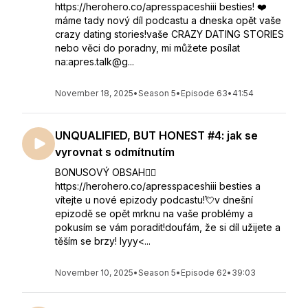
https://herohero.co/apresspaceshiii besties! ❤️
máme tady nový díl podcastu a dneska opět vaše
crazy dating stories!vaše CRAZY DATING STORIES
nebo věci do poradny, mi můžete posílat
na:apres.talk@g...
November 18, 2025
•
Season 5
•
Episode 63
•
41:54
UNQUALIFIED, BUT HONEST #4: jak se
vyrovnat s odmítnutím
BONUSOVÝ OBSAH👇🏻
https://herohero.co/apresspaceshiii besties a
vítejte u nové epizody podcastu!💘v dnešní
epizodě se opět mrknu na vaše problémy a
pokusím se vám poradit!doufám, že si díl užijete a
těším se brzy! lyyy<...
November 10, 2025
•
Season 5
•
Episode 62
•
39:03