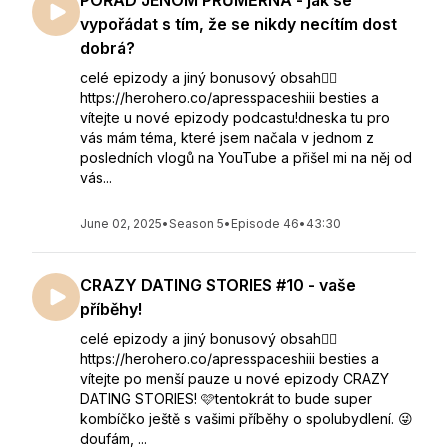
POŘÁD JENOM PRŮMĚRNÁ - jak se
vypořádat s tím, že se nikdy necítím dost
dobrá?
celé epizody a jiný bonusový obsah👇🏻
https://herohero.co/apresspaceshiii besties a
vítejte u nové epizody podcastu!dneska tu pro
vás mám téma, které jsem načala v jednom z
posledních vlogů na YouTube a přišel mi na něj od
vás...
June 02, 2025
•
Season 5
•
Episode 46
•
43:30
CRAZY DATING STORIES #10 - vaše
příběhy!
celé epizody a jiný bonusový obsah👇🏻
https://herohero.co/apresspaceshiii besties a
vítejte po menší pauze u nové epizody CRAZY
DATING STORIES! 🩷tentokrát to bude super
kombíčko ještě s vašimi příběhy o spolubydlení. 😜
doufám, ...