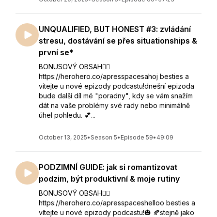
UNQUALIFIED, BUT HONEST #3: zvládání
stresu, dostávání se přes situationships &
první se*
BONUSOVÝ OBSAH👇🏻
https://herohero.co/apresspacesahoj besties a
vítejte u nové epizody podcastu!dnešní epizoda
bude další díl mé "poradny", kdy se vám snažím
dát na vaše problémy své rady nebo minimálně
úhel pohledu. 💕...
October 13, 2025
•
Season 5
•
Episode 59
•
49:09
PODZIMNÍ GUIDE: jak si romantizovat
podzim, být produktivní & moje rutiny
BONUSOVÝ OBSAH👇🏻
https://herohero.co/apresspaceshelloo besties a
vítejte u nové epizody podcastu!🎃 🍂stejně jako