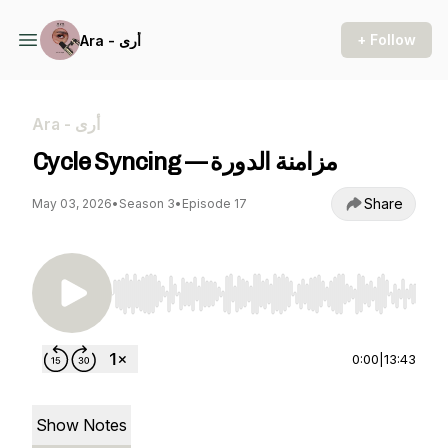
+ Follow
Ara - أرى
Ara - أرى
Cycle Syncing — مزامنة الدورة
Share
May 03, 2026
•
Season 3
•
Episode 17
Use Left/Right to seek, Home/End to jump to st
0:00
|
13:43
Show Notes