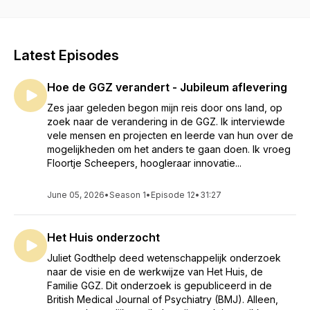
vooraanstaande hoogleraren, ervaringsdeskundigen,
lotgenoten, bevlogen onderzoekers, ouders, projecten en
instellingen. Kortom, het is een divers geheel geworden van
vele verschillende stemmen, precies zoals dat in de
Latest Episodes
verandering van de GGZ past. Met deze podcast hoop ik
gedurende 35-40 minuten alle mensen die werken in de
Hoe de GGZ verandert - Jubileum aflevering
brede GGZ te inspireren en motiveren het anders te gaan
doen. De podcast kan door elkaar geluisterd worden al geeft
Zes jaar geleden begon mijn reis door ons land, op
Veranderen van Visie wel een kleine introductie op de
zoek naar de verandering in de GGZ. Ik interviewde
podcast. Mijn motivatie:Ondanks een academische
vele mensen en projecten en leerde van hun over de
achtergrond (promotie-onderzoek naar psycho-farmaca) en
mogelijkheden om het anders te gaan doen. Ik vroeg
mijn opleiding in het AMC heb ik in de loop der jaren steeds
Floortje Scheepers, hoogleraar innovatie...
meer de overtuiging gekregen dat het anders moet in de
psychiatrie. Het psychisch lijden is bijvoorbeeld te complex
June 05, 2026
•
Season 1
•
Episode 12
•
31:27
om terug te voeren op het medische lineaire denken. De
context voor de omgeving en het omringende systeem is te
ver uit het oog geraakt. Zo ben ik inmiddels ook
Het Huis onderzocht
systeemtherapeut geworden, overtuigd door de kracht van
het systeem en de noodzaak hen te betrekken. Mijn passie
Juliet Godthelp deed wetenschappelijk onderzoek
voor kinderen en jongeren heeft mij als vanzelfsprekend
naar de visie en de werkwijze van Het Huis, de
voor het specialisme kinder- en jeugdpsychiatrie doen
Familie GGZ. Dit onderzoek is gepubliceerd in de
kiezen. Juist in deze leeftijdsgroep is het belang van het
British Medical Journal of Psychiatry (BMJ). Alleen,
systeem rondom het kind of de jongeren van immens belang.