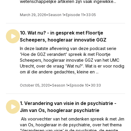
wetenschappelijke artikelen zijn vaak ingewikke...
Vanaf 1 april 2020 heb ik een half jaar gekregen om mij full
time te verdiepen in de veranderingen in de GGZ. Zoals past
March 29, 2026
•
Season 1
•
Episode 11
•
33:05
bij de tijd van nu wilde ik hier een podcast over maken
maken om alles wat ik over de veranderingen leer,
laagdrempelig en toegankelijk te kunnen delen met mijn
10. Wat nu? - in gesprek met Floortje
collega's in de psychiatrie. Het is een groot feest dat Floortje
Scheepers, hoogleraar innovatie GGZ
Scheepers, hoogleraar Innovatie GGZ van het UMC Utrecht,
inspirator van het omdenk-proces waar ik in zit, mij in dit
In deze laatste aflevering van deze podcast serie
traject heeft begeleidt.
'Hoe de GGZ verandert' spreek ik met Floortje
Scheepers, hoogleraar innovatie GGZ van het UMC
Utrecht, over de vraag 'Wat nu?'. Wat is er voor nodig
om ál die andere gedachtes, kleine en ...
October 05, 2020
•
Season 1
•
Episode 10
•
30:33
1. Verandering van visie in de psychiatrie -
Jim van Os, hoogleraar psychiatrie
Als voorvechter van het omdenken spreek ik met Jim
van Os, hoogleraar in de psychiatrie, over het thema
'Veranderen van visie’ in de psychiatrie, de eerste