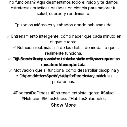
no funcionan? Aquí desmentimos todo el ruido y te damos
estrategias prácticas basadas en ciencia para mejorar tu
salud, cuerpo y rendimiento.
Episodios miércoles y sábados donde hablamos de:
✅ Entrenamiento inteligente: cómo hacer que cada minuto en
el gym cuente.
✅ Nutrición real: más allá de las dietas de moda, lo que
realmente funciona.
✅ Fitness sin complicaciones: hacks, hábitos y herramientas
🎧
Suscríbete y entérate del chisme fitness que
que transforman tu vida.
realmente importa.
✅ Motivación que sí funciona: cómo desarrollar disciplina y
📌 Disponible en Spotify, Apple Podcasts y todas las
dejar de depender de la fuerza de voluntad.
plataformas.
#PodcastDeFitness #EntrenamientoInteligente #Salud
#Nutrición #MitosFitness #HábitosSaludables
Show More