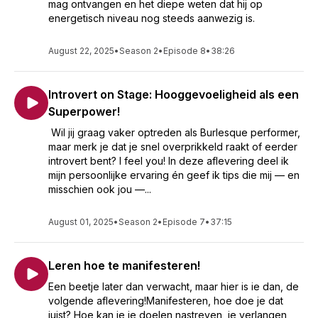
mag ontvangen en het diepe weten dat hij op
energetisch niveau nog steeds aanwezig is.
August 22, 2025
•
Season 2
•
Episode 8
•
38:26
Introvert on Stage: Hooggevoeligheid als een
Superpower!
Wil jij graag vaker optreden als Burlesque performer,
maar merk je dat je snel overprikkeld raakt of eerder
introvert bent? I feel you! In deze aflevering deel ik
mijn persoonlijke ervaring én geef ik tips die mij — en
misschien ook jou —...
August 01, 2025
•
Season 2
•
Episode 7
•
37:15
Leren hoe te manifesteren!
Een beetje later dan verwacht, maar hier is ie dan, de
volgende aflevering!Manifesteren, hoe doe je dat
juist? Hoe kan je je doelen nastreven, je verlangen