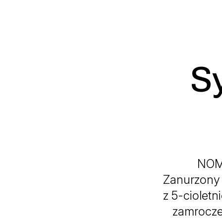
S
NOM
Zanurzony 
z 5-cioletn
zamroczeń