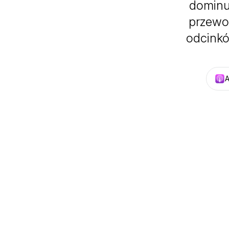
dominu
przewo
odcinkó
A