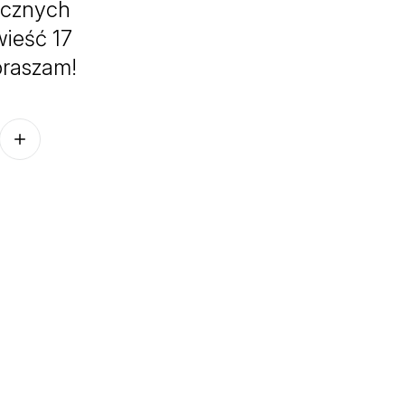
ycznych
ieść 17
praszam!
Follow on other platforms