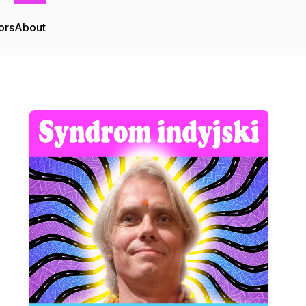
ors
About