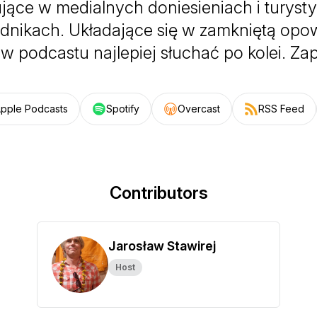
jące w medialnych doniesieniach i turyst
dnikach. Układające się w zamkniętą opow
w podcastu najlepiej słuchać po kolei. Za
pple Podcasts
Spotify
Overcast
RSS Feed
Contributors
Jarosław Stawirej
Host