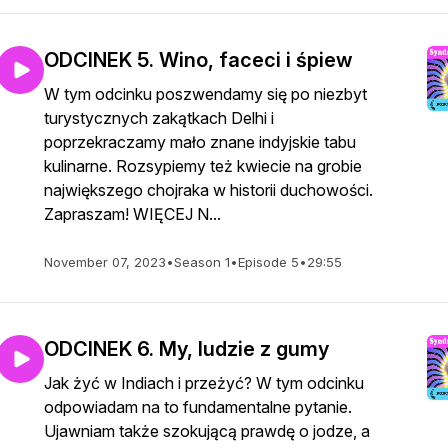
ODCINEK 5. Wino, faceci i śpiew
W tym odcinku poszwendamy się po niezbyt
turystycznych zakątkach Delhi i
poprzekraczamy mało znane indyjskie tabu
kulinarne. Rozsypiemy też kwiecie na grobie
największego chojraka w historii duchowości.
Zapraszam! WIĘCEJ N...
November 07, 2023
•
Season 1
•
Episode 5
•
29:55
ODCINEK 6. My, ludzie z gumy
Jak żyć w Indiach i przeżyć? W tym odcinku
odpowiadam na to fundamentalne pytanie.
Ujawniam także szokującą prawdę o jodze, a