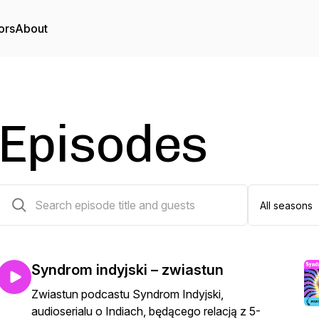
ors
About
Episodes
18 episodes
Syndrom indyjski – zwiastun
Zwiastun podcastu Syndrom Indyjski,
audioserialu o Indiach, będącego relacją z 5-