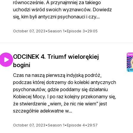
równocześnie. A przynajmniej za takiego
uchodzi wśród swoich wyznawców. Dowiedz
się, kim byli antyczni psychonauci i czy...
October 07, 2023
•
Season 1
•
Episode 3
•
29:05
ODCINEK 4. Triumf wielorękiej
bogini
Czas na naszą pierwszą indyjską podróż,
podczas której dotrzemy do kolebki antycznych
psychonautów, gdzie poddamy się działaniu
Kobiecej Mocy. I po raz kolejny przekonamy się,
że stwierdzenie „wiem, że nic nie wiem” jest
szczególnie adekwatne w...
October 07, 2023
•
Season 1
•
Episode 4
•
29:57