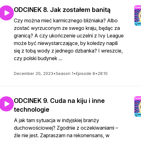
ODCINEK 8. Jak zostałem banitą
Czy można mieć karmicznego bliźniaka? Albo
zostać wyrzuconym ze swego kraju, będąc za
granicą? A czy ukończenie uczelni z Ivy League
może być niewystarczające, by koledzy napili
się z tobą wody z jednego dzbanka? I wreszcie,
czy polski budynek ...
December 20, 2023
•
Season 1
•
Episode 8
•
28:10
ODCINEK 9. Cuda na kiju i inne
technologie
A jak tam sytuacja w indyjskiej branży
duchowościowej? Zgodnie z oczekiwaniami –
źle nie jest. Zapraszam na rekonensans, w