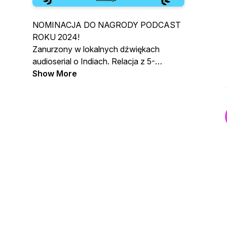
NOMINACJA DO NAGRODY PODCAST
ROKU 2024!
Zanurzony w lokalnych dźwiękach
audioserial o Indiach. Relacja z 5-
cioletniego pobytu w tym kraju, zapis
Show More
osobistych zauroczeń i zamroczeń, który
pozwala spojrzeć na Indie z innej strony
niż dominujące w medialnych
doniesieniach i turystycznych
przewodnikach. Układające się w
zamkniętą opowieść 17 odcinków
podcastu najlepiej słuchać po kolei.
Zapraszam!