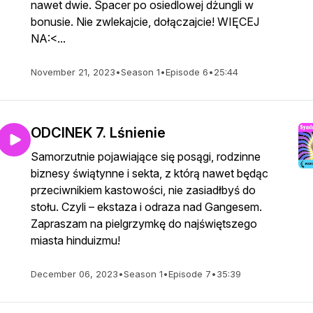
nawet dwie. Spacer po osiedlowej dżungli w
bonusie. Nie zwlekajcie, dołączajcie! WIĘCEJ
NA:<...
November 21, 2023
•
Season 1
•
Episode 6
•
25:44
ODCINEK 7. Lśnienie
Samorzutnie pojawiające się posągi, rodzinne
biznesy świątynne i sekta, z którą nawet będąc
przeciwnikiem kastowości, nie zasiadłbyś do
stołu. Czyli – ekstaza i odraza nad Gangesem.
Zapraszam na pielgrzymkę do najświętszego
miasta hinduizmu!
December 06, 2023
•
Season 1
•
Episode 7
•
35:39