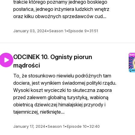
trakcie którego poznamy jednego boskiego
posłańca, jednego inżyniera ludzkich wnętrz
oraz kilku obwoźnych sprzedawców cud...
January 03, 2024
•
Season 1
•
Episode 9
•
31:51
ODCINEK 10. Ognisty piorun
mądrości
To, że stosunkowo niewielu podróżnych tam
dociera, jest wynikiem świadomej polityki rządu.
Wysoki koszt wycieczki to skuteczna zapora
przed zalewem globalną turystyką, wabioną
obietnicą dziewiczej himalajskiej przyrody i
tajemniczej, nietknięte...
January 17, 2024
•
Season 1
•
Episode 10
•
32:40