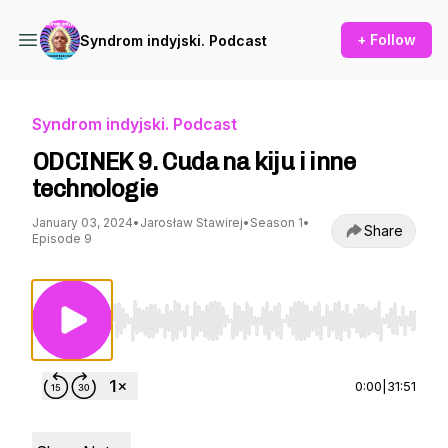
+ Follow
Syndrom indyjski. Podcast
Syndrom indyjski. Podcast
ODCINEK 9. Cuda na kiju i inne
technologie
January 03, 2024
•
Jarosław Stawirej
•
Season 1
•
Share
Episode 9
Use Left/Right to seek, Home/End to jump to st
0:00
|
31:51